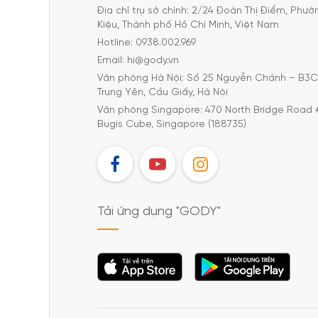
Địa chỉ trụ sở chính: 2/24 Đoàn Thị Điểm, Phư
Kiệu, Thành phố Hồ Chí Minh, Việt Nam
Hotline: 0938.002.969
Email: hi@gody.vn
Văn phòng Hà Nội: Số 25 Nguyễn Chánh – B3
Trung Yên, Cầu Giấy, Hà Nội
Văn phòng Singapore: 470 North Bridge Road 
Bugis Cube, Singapore (188735)
FB
YT
IG
Tải ứng dụng "GODY"
Tải ứng dụng
Tải ứng dụng
"GODY"
"GODY"