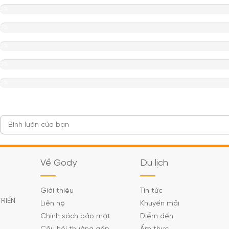
0%
0%
0%
0%
0%
Về Gody
Du lịch
Giới thiệu
Tin tức
TRIỂN
Liên hệ
Khuyến mãi
Chính sách bảo mật
Điểm đến