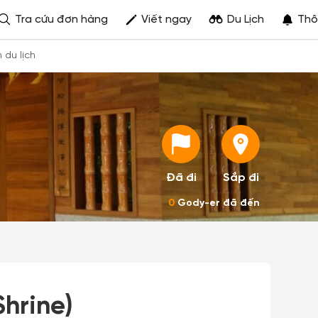
Tra cứu đơn hàng
Viết ngay
Du Lịch
Thô
h du lịch
Đã đi
Sắp đi
0
Gody-er đã đến
hrine)