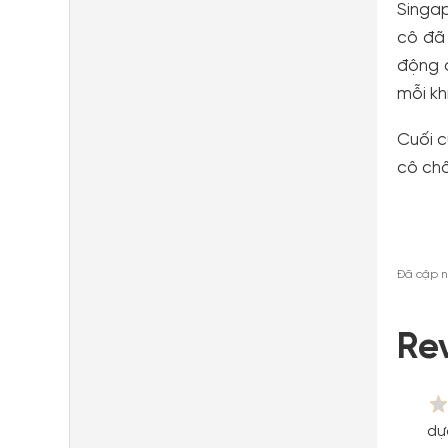
Singap
cô đã 
động đ
mỗi kh
Cuối 
cô chô
Đã cập n
Re
dự