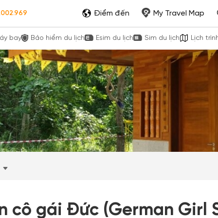
Điểm đến
My Travel Map
.002.969
áy bay
Bảo hiểm du lịch
Esim du lịch
Sim du lịch
Lịch trìn
n cô gái Đức (German Girl S