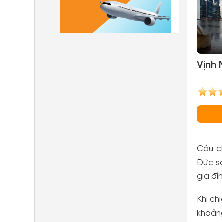
Vịnh 
Câu ch
Đức số
gia đì
Khi ch
khoảng