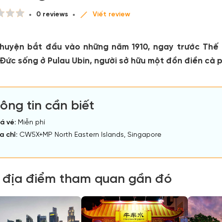
0 reviews
Viết review
huyện bắt đầu vào những năm 1910, ngay trước Thế ch
 Đức sống ở Pulau Ubin, người sở hữu một đồn điền cà 
ông tin cần biết
á vé:
Miễn phí
a chỉ:
CW5X+MP North Eastern Islands, Singapore
 địa điểm tham quan gần đó