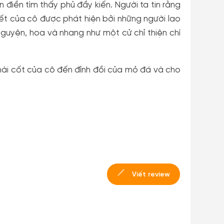
 điền tìm thấy phủ đầy kiến. Người ta tin rằng
ết của cô được phát hiện bởi những người lao
guyện, hoa và nhang như một cử chỉ thiện chí
ài cốt của cô đến đỉnh đồi của mỏ đá và cho
Viết review