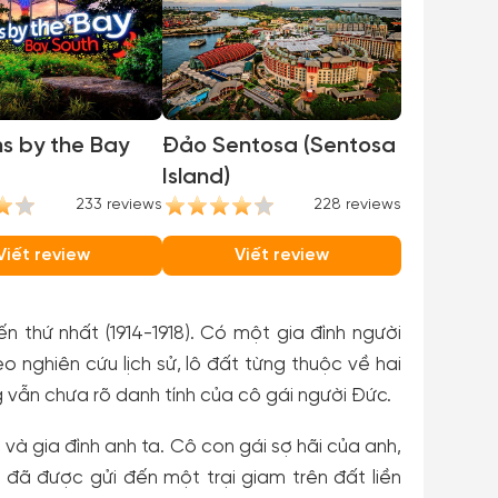
s by the Bay
Đảo Sentosa (Sentosa
Island)
233 reviews
228 reviews
Viết review
Viết review
 thứ nhất (1914-1918). Có một gia đình người
 nghiên cứu lịch sử, lô đất từng thuộc về hai
 vẫn chưa rõ danh tính của cô gái người Đức.
 và gia đình anh ta. Cô con gái sợ hãi của anh,
ô đã được gửi đến một trại giam trên đất liền