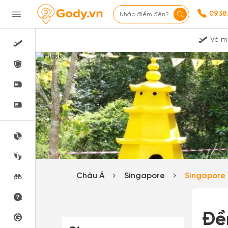
0938
Nhập điểm đến?
Vé m
Châu Á
Singapore
Singapore
Đề