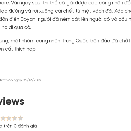
ore. Vài ngày sau, thi thể cô gái được các công nhân đồn
lạc đường và rơi xuống cái chết từ một vách đá. Xác ch
ồn điền Boyan, người đã ném cát lên người cô và cầu n
i họ đi qua cô.
cùng, một nhóm công nhân Trung Quốc trên đảo đã chở h
n cất thích hợp.
hật vào ngày 05/12/2019
views
a trên 0 đánh giá