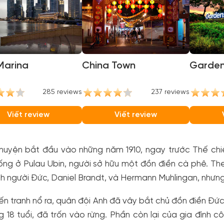
Marina
China Town
Garden
285 reviews
237 reviews
Viết review
Viết review
uyện bắt đầu vào những năm 1910, ngay trước Thế chiến
ng ở Pulau Ubin, người sở hữu một đồn điền cà phê. Theo
nh người Đức, Daniel Brandt, và Hermann Muhlingan, nhưng
iến tranh nổ ra, quân đội Anh đã vây bắt chủ đồn điền Đức
 18 tuổi, đã trốn vào rừng. Phần còn lại của gia đình c