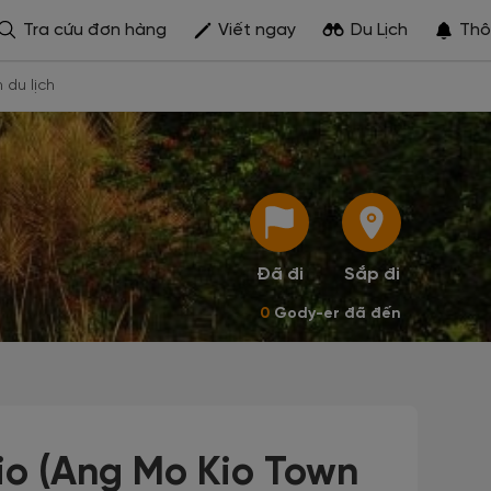
Tra cứu đơn hàng
Viết ngay
Du Lịch
Thô
h du lịch
Đã đi
Sắp đi
0
Gody-er đã đến
io (Ang Mo Kio Town