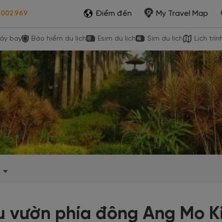
Điểm đến
My Travel Map
.002.969
áy bay
Bảo hiểm du lịch
Esim du lịch
Sim du lịch
Lịch trìn
u vườn phía đông Ang Mo K