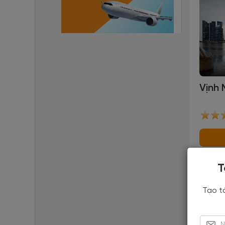
Vịnh 
T
Khu v
sau G
Tạo t
động 
nhục đ