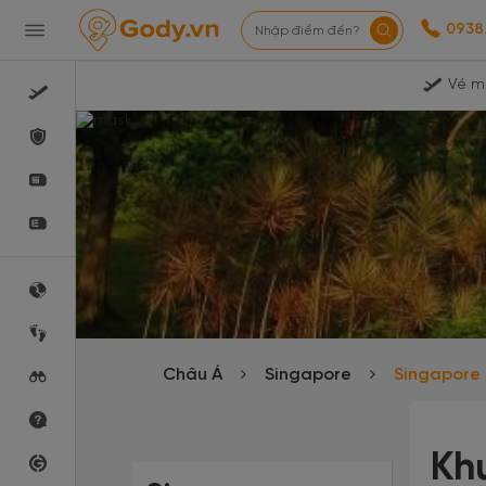
0938
Nhập điểm đến?
Vé m
Châu Á
Singapore
Singapore
Kh