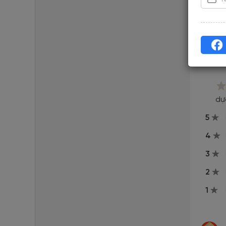
Đã cập n
Re
dự
5
4
3
2
1