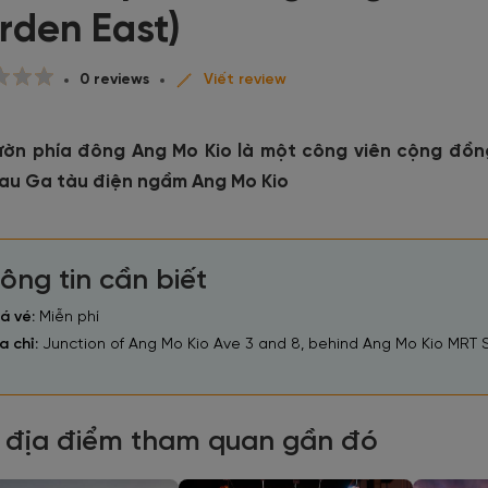
rden East)
0 reviews
Viết review
ườn phía đông Ang Mo Kio là một công viên cộng đồn
sau Ga tàu điện ngầm Ang Mo Kio
ông tin cần biết
á vé:
Miễn phí
a chỉ:
Junction of Ang Mo Kio Ave 3 and 8, behind Ang Mo Kio MRT 
 địa điểm tham quan gần đó