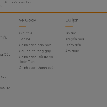
Về Gody
Du lịch
Giới thiệu
Tin tức
TRIỂN
Liên hệ
Khuyến mãi
Chính sách bảo mật
Điểm đến
Câu hỏi thường gặp
Ẩm thực
ờng Cầu
Chính sách Đổi Trả và
Hoàn Tiền
Chính sách thanh toán
C Nam
#05-12