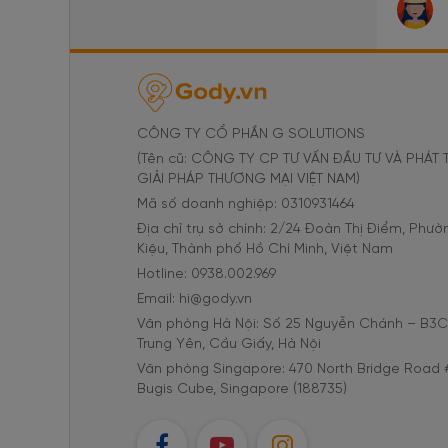
CÔNG TY CỔ PHẦN G SOLUTIONS
(Tên cũ: CÔNG TY CP TƯ VẤN ĐẦU TƯ VÀ PHÁT 
GIẢI PHÁP THƯƠNG MẠI VIỆT NAM)
Mã số doanh nghiệp: 0310931464
Địa chỉ trụ sở chính: 2/24 Đoàn Thị Điểm, Phư
Kiệu, Thành phố Hồ Chí Minh, Việt Nam
Hotline: 0938.002.969
Email: hi@gody.vn
Văn phòng Hà Nội: Số 25 Nguyễn Chánh – B3
Trung Yên, Cầu Giấy, Hà Nội
Văn phòng Singapore: 470 North Bridge Road 
Bugis Cube, Singapore (188735)
FB
YT
IG