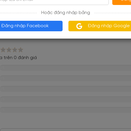
hật vào ngày 30/11/2019
Hoặc đăng nhập bằng
Đăng nhập Facebook
Đăng nhập Google
views
a trên 0 đánh giá
0%
0%
0%
0%
0%