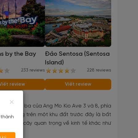
s by the Bay
Đảo Sentosa (Sentosa
Island)
233 reviews
228 reviews
Viết review
Viết review
ằm ở ngã ba của Ang Mo Kio Ave 3 và 8, phía
xây dựng trên một khu đất trước đây là bất
 thành
à những cây quan trọng về kinh tế khác như
 ký