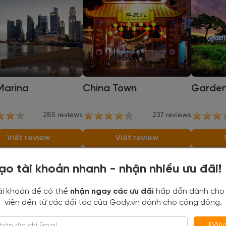
Marina
China Town
Garden
285 reviews
237 reviews
Viết review
Viết review
ạo tài khoản nhanh - nhận nhiều ưu đãi!
ườn phía đông Ang Mo Kio là một công viên cộng đồng n
a tàu điện ngầm Ang Mo Kio. Công viên rộng 5 ha được 
ài khoản để có thể
nhận ngay các ưu đãi
hấp dẫn dành cho
sản cao su, do đó công viên có những lùm cây cao su v
viên đến từ các đối tác của Gody.vn dành cho cộng đồng.
ậu khấu và quế.
Đăng