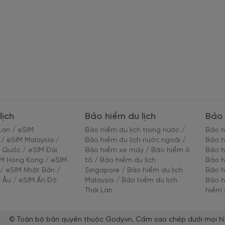
lịch
Bảo hiểm du lịch
Bảo 
Lan
/
eSIM
Bảo hiểm du lịch trong nước
/
Bảo h
/
eSIM Malaysia
/
Bảo hiểm du lịch nước ngoài
/
Bảo h
g Quốc
/
eSIM Đài
Bảo hiểm xe máy
/
Bảo hiểm ô
Bảo h
IM Hong Kong
/
eSIM
tô
/
Bảo hiểm du lịch
Bảo h
/
eSIM Nhật Bản
/
Singapore
/
Bảo hiểm du lịch
Bảo h
 Âu
/
eSIM Ấn Độ
Malaysia
/
Bảo hiểm du lịch
Bảo h
Thái Lan
hiểm 
© Toàn bộ bản quyền thuộc Gody.vn. Cấm sao chép dưới mọi hì