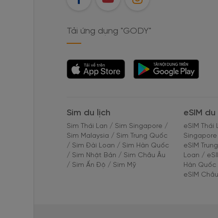
Tải ứng dụng "GODY"
Tải ứng dụng
Tải ứng dụng
"GODY"
"GODY"
Sim du lịch
eSIM du 
Sim Thái Lan
/
Sim Singapore
/
eSIM Thái 
Sim Malaysia
/
Sim Trung Quốc
Singapore
/
Sim Đài Loan
/
Sim Hàn Quốc
eSIM Trun
/
Sim Nhật Bản
/
Sim Châu Âu
Loan
/
eS
/
Sim Ấn Độ
/
Sim Mỹ
Hàn Quốc
eSIM Châu