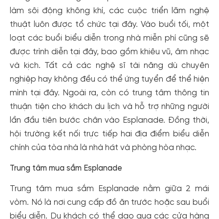
làm sôi động không khí, các cuộc triển lãm nghệ
thuật luôn được tổ chức tại đây. Vào buổi tối, một
loạt các buổi biểu diễn trong nhà miễn phí cũng sẽ
được trình diễn tại đây, bao gồm khiêu vũ, âm nhạc
và kịch. Tất cả các nghệ sĩ tài năng dù chuyên
nghiệp hay không đều có thể ứng tuyển để thể hiện
mình tại đây. Ngoài ra, còn có trung tâm thông tin
thuận tiện cho khách du lịch và hỗ trợ những người
lần đầu tiên bước chân vào Esplanade. Đồng thời,
hội trường kết nối trực tiếp hai địa điểm biểu diễn
chính của tòa nhà là nhà hát và phòng hòa nhạc.
Trung tâm mua sắm Esplanade
Tạo tài khoản nhanh - nhận nhiều ưu
Trung tâm mua sắm Esplanade nằm giữa 2 mái
đãi!
vòm. Nó là nơi cung cấp đồ ăn trước hoặc sau buổi
Tạo tài khoản để có thể
nhận ngay các ưu đãi
hấp dẫn
biểu diễn. Du khách có thể dạo qua các cửa hàng
dành cho thành viên đến từ các đối tác của Gody.vn dành