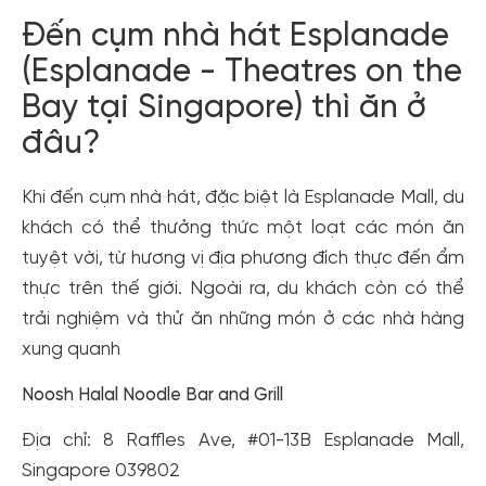
Đến cụm nhà hát Esplanade
(Esplanade - Theatres on the
Bay tại Singapore) thì ăn ở
đâu?
Khi đến cụm nhà hát, đặc biệt là Esplanade Mall, du
khách có thể thưởng thức một loạt các món ăn
tuyệt vời, từ hương vị địa phương đích thực đến ẩm
thực trên thế giới. Ngoài ra, du khách còn có thể
trải nghiệm và thử ăn những món ở các nhà hàng
xung quanh
Noosh Halal Noodle Bar and Grill
Địa chỉ: 8 Raffles Ave, #01-13B Esplanade Mall,
Singapore 039802