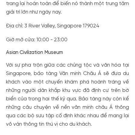
trang lại hoàn toàn để biến nó thành một trung tâm
giải trí lớn như ngày nay.
Địa chỉ: 3 River Valley, Singapore 179024
Giờ mở cửa: 10:00 - 23:00
Asian Civilization Museum
Với sự pha trộn giữa các chủng tộc và văn hóa tại
Singapore, bảo tàng Văn minh Châu Á sẽ đưa du
khách vào một chuyến khám phá hoành tráng về
những người dân khắp khu vực đã định cư trên bờ
biển của trong hai thế kỷ qua. Bảo tàng này còn kể
những câu chuyện về nền văn minh châu Á thông
qua các bộ sưu tập cố định khác nhau để mang lại
vô vàn thông tin thú vị cho du khách.