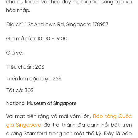
cho du khách và thúc đẩy một xã hội sáng tạo và
hòa nhập.
Địa chỉ: 1 St Andrew's Rd, Singapore 178957
Giờ mở cửa: 10:00 - 19:00
Giá vé:
Tiêu chuẩn: 20$
Triển lãm đặc biệt: 25$
Tất cả: 30$
National Museum of Singapore
Với mặt tiền rộng và mái vòm lớn,
Bảo tàng Quốc
gia Singapore
đã trở thành địa danh nổi bật trên
đường Stamford trong hơn một thế kỷ. Đây là bảo