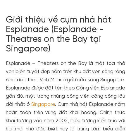
Giới thiệu về cụm nhà hát
Esplanade (Esplanade -
Theatres on the Bay tại
Singapore)
Esplanade – Theaters on the Bay là một tòa nhà
ven biển tuyệt đẹp nằm trên khu đất ven sông rộng
6 ha dọc theo Vịnh Marina gần cửa sông Singapore.
Esplanade được đặt tên theo Công viên Esplanade
gần đó, một trong những công viên công cộng lâu
đời nhất ở
Singapore
. Cụm nhà hát Esplanade nằm
hoàn toàn trên vùng đất khai hoang. Chính thức
khai trương vào năm 2002, biểu tượng kiến ​​trúc với
hai mái nhà đặc biệt này là trung tâm biểu diễn