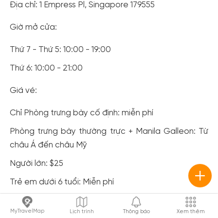
Địa chỉ: 1 Empress Pl, Singapore 179555
Giờ mở cửa:
Thứ 7 - Thứ 5: 10:00 - 19:00
Thứ 6: 10:00 - 21:00
Giá vé:
Chỉ Phòng trưng bày cố định: miễn phí
Phòng trưng bày thường trực + Manila Galleon: Từ
châu Á đến châu Mỹ
Người lớn: $25
Trẻ em dưới 6 tuổi: Miễn phí
Hong San See Temple
MyTravelMap
Lịch trình
Thông báo
Xem thêm