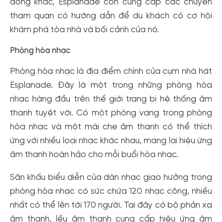
động khác, Esplanade còn cung cấp các chuyến
tham quan có hướng dẫn để du khách có cơ hội
khám phá tòa nhà và bối cảnh của nó.
Phòng hòa nhạc
Phòng hòa nhạc là địa điểm chính của cụm nhà hát
Esplanade. Đây là một trong những phòng hòa
nhạc hàng đầu trên thế giới trang bị hệ thống âm
thanh tuyệt vời. Có một phòng vang trong phòng
hòa nhạc và một mái che âm thanh có thể thích
ứng với nhiều loại nhạc khác nhau, mang lại hiệu ứng
âm thanh hoàn hảo cho mỗi buổi hòa nhạc.
Sân khấu biểu diễn của dàn nhạc giao hưởng trong
phòng hòa nhạc có sức chứa 120 nhạc công, nhiều
nhất có thể lên tới 170 người. Tại đây có bộ phản xạ
âm thanh, lều âm thanh cung cấp hiệu ứng âm