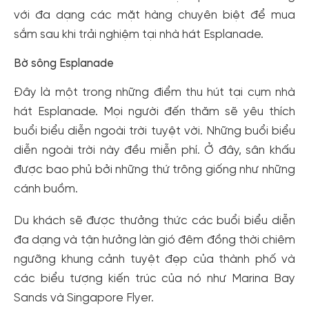
cho cộng đồng.
với đa dạng các mặt hàng chuyên biệt để mua
sắm sau khi trải nghiệm tại nhà hát Esplanade.
Đăng ký
Hoặc đăng nhập bằng
Bờ sông Esplanade
Đăng nhập Facebook
Đăng nhập Google
Đây là một trong những điểm thu hút tại cụm nhà
hát Esplanade. Mọi người đến thăm sẽ yêu thích
buổi biểu diễn ngoài trời tuyệt vời. Những buổi biểu
diễn ngoài trời này đều miễn phí. Ở đây, sân khấu
được bao phủ bởi những thứ trông giống như những
cánh buồm.
Du khách sẽ được thưởng thức các buổi biểu diễn
đa dạng và tận hưởng làn gió đêm đồng thời chiêm
ngưỡng khung cảnh tuyệt đẹp của thành phố và
các biểu tượng kiến ​​trúc của nó như Marina Bay
Sands và Singapore Flyer.