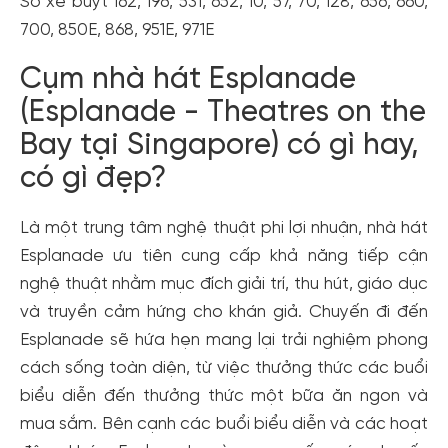
Số xe buýt 162, 196, 531, 652, 10, 57, 70, 128, 656, 660,
700, 850E, 868, 951E, 971E
Cụm nhà hát Esplanade
(Esplanade - Theatres on the
Bay tại Singapore) có gì hay,
có gì đẹp?
Là một trung tâm nghệ thuật phi lợi nhuận, nhà hát
Esplanade ưu tiên cung cấp khả năng tiếp cận
nghệ thuật nhằm mục đích giải trí, thu hút, giáo dục
và truyền cảm hứng cho khán giả. Chuyến đi đến
Esplanade sẽ hứa hẹn mang lại trải nghiệm phong
cách sống toàn diện, từ việc thưởng thức các buổi
biểu diễn đến thưởng thức một bữa ăn ngon và
mua sắm. Bên cạnh các buổi biểu diễn và các hoạt