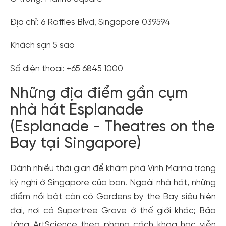
Địa chỉ: 6 Raffles Blvd, Singapore 039594
Khách sạn 5 sao
Số điện thoại: +65 6845 1000
Những địa điểm gần cụm
nhà hát Esplanade
(Esplanade - Theatres on the
Bay tại Singapore)
Dành nhiều thời gian để khám phá Vịnh Marina trong
kỳ nghỉ ở Singapore của bạn. Ngoài nhà hát, những
điểm nổi bật còn có Gardens by the Bay siêu hiện
đại, nơi có Supertree Grove ở thế giới khác; Bảo
tàng ArtScience theo phong cách khoa học viễn