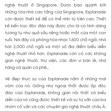
nghệ thuật ở Singapore. Được bao quanh bởi
những tòa nhà cao tầng của Singapore, Esplanade
còn được thiết kế để có thể nhìn từ trên cao. Thiết
kế kiến ​​trúc độc đáo này được cho là có hình dáng
tương tự như quả sầu riêng hoặc mắt của một con
ruồi. Nơi đây có phòng hòa nhạc 1.600 chỗ ngồi, nhà
hát 2.000 chỗ ngồi và một số địa điểm biểu diễn
nghệ thuật nhỏ hơn. Esplanade còn có các không
gian nghệ thuật, thư viện, các đơn vị bán lẻ, nhà
hàng và quán cà phê…
Vẻ đẹp thực sự của Esplanade nằm ở những mái
vòm của nó. Giống như ngoại thất được ốp độc
đáo của Esplanade, không gian nội thất và biểu
diễn của nó cũng được thiết kế với sự tư vấn của ba
nhóm cố vấn và các chuyên gia nghệ thuật châu Á.