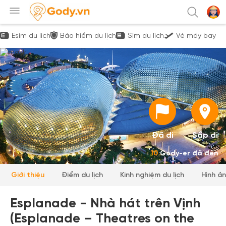
Esim du lịch
Bảo hiểm du lịch
Sim du lịch
Vé máy bay
Đã đi
Sắp đi
10
Gody-er đã đến
Giới thiệu
Điểm du lịch
Kinh nghiệm du lịch
Hình ả
Esplanade - Nhà hát trên Vịnh
(Esplanade – Theatres on the