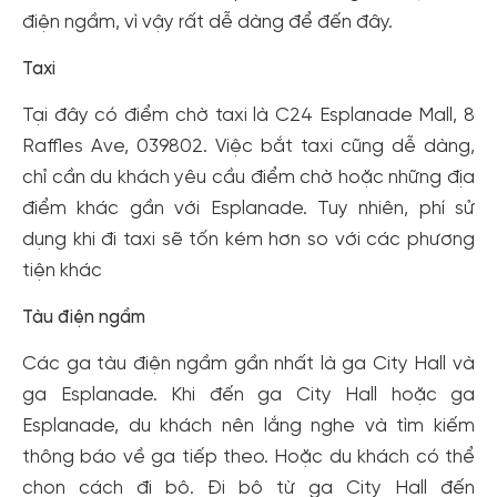
điện ngầm, vì vậy rất dễ dàng để đến đây.
Taxi
Tại đây có điểm chờ taxi là C24 Esplanade Mall, 8
Raffles Ave, 039802. Việc bắt taxi cũng dễ dàng,
chỉ cần du khách yêu cầu điểm chờ hoặc những địa
điểm khác gần với Esplanade. Tuy nhiên, phí sử
dụng khi đi taxi sẽ tốn kém hơn so với các phương
tiện khác
Tàu điện ngầm
Các ga tàu điện ngầm gần nhất là ga City Hall và
ga Esplanade. Khi đến ga City Hall hoặc ga
Esplanade, du khách nên lắng nghe và tìm kiếm
thông báo về ga tiếp theo. Hoặc du khách có thể
chọn cách đi bộ. Đi bộ từ ga City Hall đến