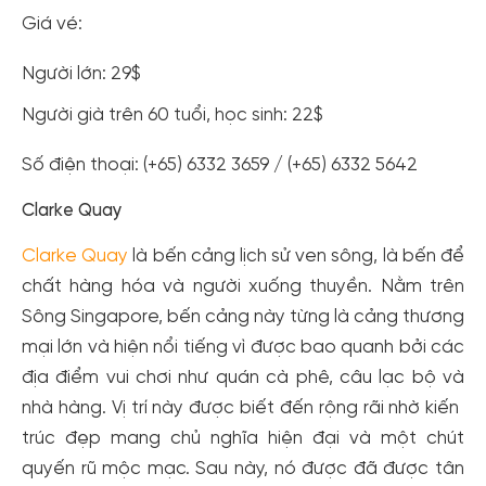
Giá vé:
Người lớn: 29$
Người già trên 60 tuổi, học sinh: 22$
Số điện thoại: (+65) 6332 3659 / (+65) 6332 5642
Clarke Quay
Clarke Quay
là bến cảng lịch sử ven sông, là bến để
chất hàng hóa và người xuống thuyền. Nằm trên
Sông Singapore, bến cảng này từng là cảng thương
mại lớn và hiện nổi tiếng vì được bao quanh bởi các
địa điểm vui chơi như quán cà phê, câu lạc bộ và
nhà hàng. Vị trí này được biết đến rộng rãi nhờ kiến ​​
trúc đẹp mang chủ nghĩa hiện đại và một chút
quyến rũ mộc mạc. Sau này, nó được đã được tân