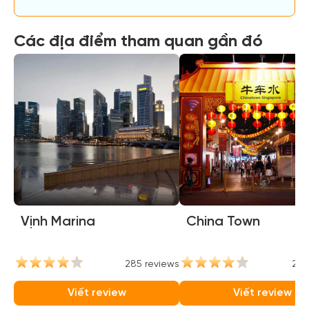
Các địa điểm tham quan gần đó
Vịnh Marina
China Town
285 reviews
237
Viết review
Viết review