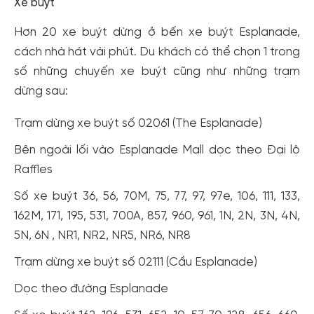
Xe buýt
Hơn 20 xe buýt dừng ở bến xe buýt Esplanade,
cách nhà hát vài phút. Du khách có thể chọn 1 trong
số những chuyến xe buýt cũng như những trạm
dừng sau:
Trạm dừng xe buýt số 02061 (The Esplanade)
Bên ngoài lối vào Esplanade Mall dọc theo Đại lộ
Raffles
Số xe buýt 36, 56, 70M, 75, 77, 97, 97e, 106, 111, 133,
162M, 171, 195, 531, 700A, 857, 960, 961, 1N, 2N, 3N, 4N,
5N, 6N , NR1, NR2, NR5, NR6, NR8
Trạm dừng xe buýt số 02111 (Cầu Esplanade)
Dọc theo đường Esplanade