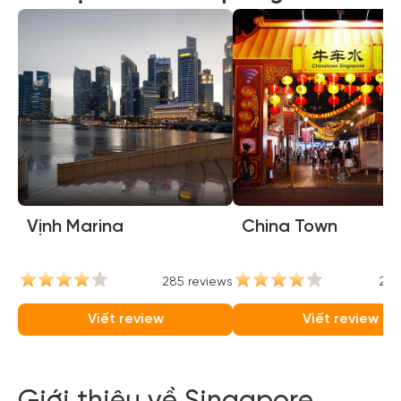
Vịnh Marina
China Town
285 reviews
237
Viết review
Viết review