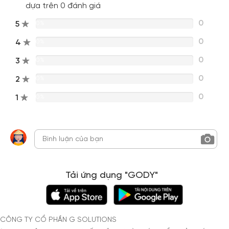
dựa trên 0 đánh giá
0
5
0%
0
4
0%
0
3
0%
0
2
0%
0
1
0%
Tải ứng dụng "GODY"
CÔNG TY CỔ PHẦN G SOLUTIONS