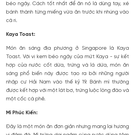
béo ngậy. Cách tốt nhất để ăn nó là dùng tay, xé
bánh thành từng miếng vừa ăn trước khi nhúng vào
cà ri.
Kaya Toast:
Món ăn sáng địa phương ở Singapore là Kaya
Toast. Với vị kem béo ngậy của mứt Kaya - sự kết
hợp của nước cốt dừa, trứng và lá dứa, món ăn
sáng phổ biến này được tạo ra bởi những người
nhập cư Hải Nam vào thế kỷ 19. Bánh mì thường
được kết hợp với một lát bơ, trứng luộc lòng đào và
một cốc cà phê.
Tạo tài khoản nhanh - nhận nhiều ưu
Mì Phúc Kiến:
đãi!
Đây là một món ăn đơn giản nhưng mang lại hương
Tạo tài khoản để có thể
nhận ngay các ưu đãi
hấp dẫn
dành cho thành viên đến từ các đối tác của Gody.vn dành