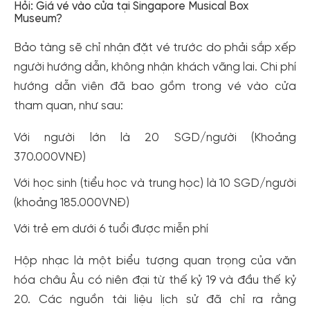
Hỏi: Giá vé vào cửa tại Singapore Musical Box
Museum?
Bảo tàng sẽ chỉ nhận đặt vé trước do phải sắp xếp
người hướng dẫn, không nhận khách vãng lai. Chi phí
hướng dẫn viên đã bao gồm trong vé vào cửa
tham quan, như sau:
Với người lớn là 20 SGD/người (Khoảng
370.000VNĐ)
Với học sinh (tiểu học và trung học) là 10 SGD/người
(khoảng 185.000VNĐ)
Với trẻ em dưới 6 tuổi được miễn phí
Hộp nhạc là một biểu tượng quan trọng của văn
hóa châu Âu có niên đại từ thế kỷ 19 và đầu thế kỷ
20. Các nguồn tài liệu lịch sử đã chỉ ra rằng