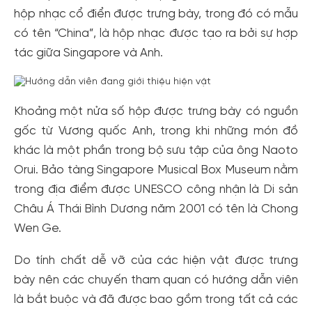
hộp nhạc cổ điển được trưng bày, trong đó có mẫu
có tên “China”, là hộp nhạc được tạo ra bởi sự hợp
tác giữa Singapore và Anh.
Khoảng một nửa số hộp được trưng bày có nguồn
gốc từ Vương quốc Anh, trong khi những món đồ
khác là một phần trong bộ sưu tập của ông Naoto
Orui. Bảo tàng Singapore Musical Box Museum nằm
trong địa điểm được UNESCO công nhận là Di sản
Châu Á Thái Bình Dương năm 2001 có tên là Chong
Wen Ge.
Do tính chất dễ vỡ của các hiện vật được trưng
bày nên các chuyến tham quan có hướng dẫn viên
là bắt buộc và đã được bao gồm trong tất cả các