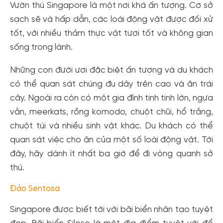
Vườn thú Singapore là một nơi khá ấn tượng. Cơ sở
sạch sẽ và hấp dẫn, các loài động vật được đối xử
tốt, với nhiều thảm thực vật tươi tốt và không gian
sống trong lành.
Những con đười ươi đặc biệt ấn tượng và du khách
có thể quan sát chúng đu dây trên cao và ăn trái
cây. Ngoài ra còn có một gia đình tinh tinh lớn, ngựa
vằn, meerkats, rồng komodo, chuột chũi, hổ trắng,
chuột túi và nhiều sinh vật khác. Du khách có thể
quan sát việc cho ăn của một số loài động vật. Tới
đây, hãy dành ít nhất ba giờ để đi vòng quanh sở
thú.
Đảo Sentosa
Singapore được biết tới với bãi biển nhân tạo tuyệt