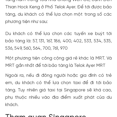
Thian Hock Keng ở Phố Telok Ayer. Để tới được bảo
tàng, du khách có thể lựa chọn một trong số các
phương tiện như sau:
Du khách có thể lựa chọn các tuyến xe buýt tới
bảo tàng là: 57, 131, 167, 186, 400, 402, 533, 534, 535,
536, 549, 560, 564, 700, 761, 970
Một phương tiện công cộng giá rẻ khác là MRT. Và
MRT gần nhất để tới bảo tàng là Telok Ayer MRT
Ngoài ra, nếu đi đông người hoặc gia đình có trẻ
em, du khách có thể lựa chọn taxi để đi tới bảo
tàng. Tuy nhiên giá taxi tại Singapore sẽ khá cao,
phụ thuộc nhiều vào địa điểm xuất phát của du
khách.