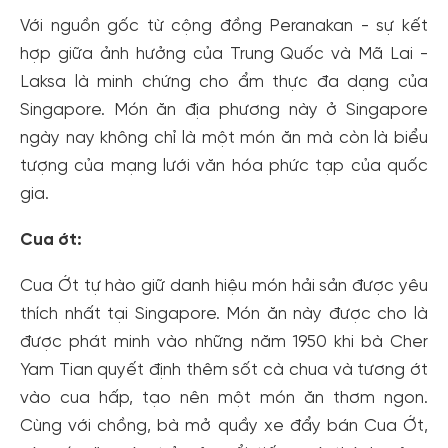
Với nguồn gốc từ cộng đồng Peranakan - sự kết
hợp giữa ảnh hưởng của Trung Quốc và Mã Lai -
Laksa là minh chứng cho ẩm thực đa dạng của
Singapore. Món ăn địa phương này ở Singapore
ngày nay không chỉ là một món ăn mà còn là biểu
tượng của mạng lưới văn hóa phức tạp của quốc
gia.
Cua ớt:
Cua Ớt tự hào giữ danh hiệu món hải sản được yêu
thích nhất tại Singapore. Món ăn này được cho là
được phát minh vào những năm 1950 khi bà Cher
Yam Tian quyết định thêm sốt cà chua và tương ớt
vào cua hấp, tạo nên một món ăn thơm ngon.
Cùng với chồng, bà mở quầy xe đẩy bán Cua Ớt,