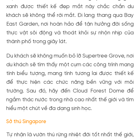
xanh được thiết kế đẹp mắt này chắc chắn du
khách sẽ không thể rời mắt. Đi lang thang qua Bay
East Garden, nơi hoàn hảo để tận hưởng đời sống
thực vật sôi động và thoát khỏi sự nhộn nhịp của
thành phố trong giây lát.
Du khách sẽ không muốn bỏ lỡ Supertree Grove, nơi
du khách sẽ tìm thấy một cụm các công trình mang
tính biểu tượng, mang tính tương lai được thiết kế
để thực hiện các chức năng bền vững với môi
trường. Sau đó, hãy đến Cloud Forest Dome để
ngắm thác nước trong nhà cao nhất thế giới và tìm
hiểu một chút về đa dạng sinh học.
Sở thú Singapore
Tự nhận là vườn thú rừng nhiệt đới tốt nhất thế giới,