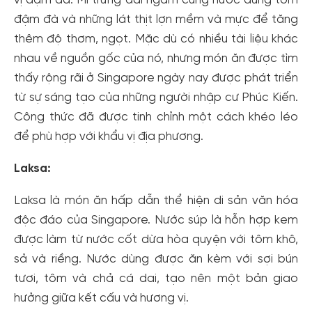
vị đậm đà. Mì trứng dai ngâm cùng nước dùng tôm
cho cộng đồng.
đậm đà và những lát thịt lợn mềm và mực để tăng
thêm độ thơm, ngọt. Mặc dù có nhiều tài liệu khác
Đăng ký
nhau về nguồn gốc của nó, nhưng món ăn được tìm
Hoặc đăng nhập bằng
thấy rộng rãi ở Singapore ngày nay được phát triển
Đăng nhập Facebook
Đăng nhập Google
từ sự sáng tạo của những người nhập cư Phúc Kiến.
Công thức đã được tinh chỉnh một cách khéo léo
để phù hợp với khẩu vị địa phương.
Laksa:
Laksa là món ăn hấp dẫn thể hiện di sản văn hóa
độc đáo của Singapore. Nước súp là hỗn hợp kem
được làm từ nước cốt dừa hòa quyện với tôm khô,
sả và riềng. Nước dùng được ăn kèm với sợi bún
tươi, tôm và chả cá dai, tạo nên một bản giao
hưởng giữa kết cấu và hương vị.