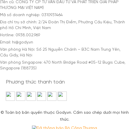
(Tên cũ: CÔNG TY CP TƯ VẤN ĐẦU TƯ VÀ PHÁT TRIỂN GIẢI PHÁP
THƯƠNG MẠI VIỆT NAM)
Mã số doanh nghiệp: 0310931464
Địa chỉ trụ sở chính: 2/24 Đoàn Thị Điểm, Phường Cầu Kiệu, Thành
phố Hồ Chí Minh, Việt Nam
Hotline: 0938.002.969
Email: hi@gody.vn
Văn phòng Hà Nội: Số 25 Nguyễn Chánh – B3C Nam Trung Yên,
Cầu Giấy, Hà Nội
Văn phòng Singapore: 470 North Bridge Road #05-12 Bugis Cube,
Singapore (188735)
Phương thức thanh toán
© Toàn bộ bản quyền thuộc Gody.vn. Cấm sao chép dưới mọi hình
thức.