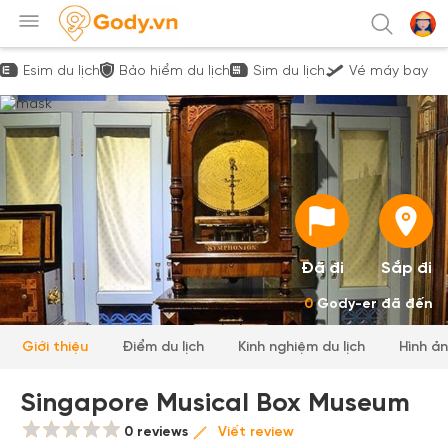
Esim du lịch
Bảo hiểm du lịch
Sim du lịch
Vé máy bay
Đã đi
Sắp đi
0
Gody-er đã đến
Giới thiệu
Điểm du lịch
Kinh nghiệm du lịch
Hình ả
Singapore Musical Box Museum
0 reviews
Viết review