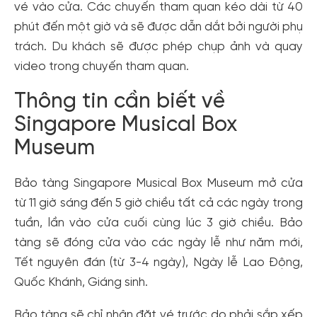
vé vào cửa. Các chuyến tham quan kéo dài từ 40
phút đến một giờ và sẽ được dẫn dắt bởi người phụ
trách. Du khách sẽ được phép chụp ảnh và quay
video trong chuyến tham quan.
Thông tin cần biết về
Singapore Musical Box
Museum
Bảo tàng Singapore Musical Box Museum mở cửa
từ 11 giờ sáng đến 5 giờ chiều tất cả các ngày trong
tuần, lần vào cửa cuối cùng lúc 3 giờ chiều. Bảo
tàng sẽ đóng cửa vào các ngày lễ như năm mới,
Tết nguyên đán (từ 3-4 ngày), Ngày lễ Lao Động,
Quốc Khánh, Giáng sinh.
Bảo tàng sẽ chỉ nhận đặt vé trước do phải sắp xếp