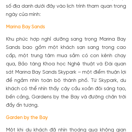
số địa danh dưới đây vào lịch trình tham quan trong
ngày của mình:
Marina Bay Sands
Khu phức hợp nghỉ dưỡng sang trọng Marina Bay
Sands bao gồm một khách sạn sang trọng cao
cấp, một trung tâm mua sắm có con kênh chạy
qua, Bảo tàng Khoa học Nghệ thuật và Đài quan
sát Marina Bay Sands Skypark – một điểm thuận lợi
để ngắm nhìn toàn bộ thành phố. Từ Skypark, du
khách có thể nhìn thấy cây cầu xoắn đôi sáng tạo,
bến cảng, Gardens by the Bay và đường chân trời
đầy ấn tượng.
Garden by the Bay
Một khi du khách đã nhìn thoáng qua không gian