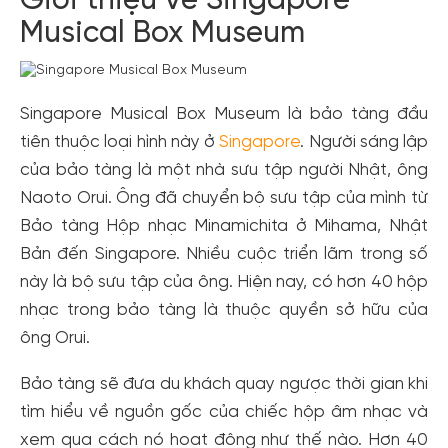
Giới thiệu về Singapore
Musical Box Museum
Singapore Musical Box Museum là bảo tàng đầu
tiên thuộc loại hình này ở
Singapore
. Người sáng lập
của bảo tàng là một nhà sưu tập người Nhật, ông
Naoto Orui. Ông đã chuyển bộ sưu tập của mình từ
Bảo tàng Hộp nhạc Minamichita ở Mihama, Nhật
Bản đến Singapore. Nhiều cuộc triển lãm trong số
này là bộ sưu tập của ông. Hiện nay, có hơn 40 hộp
nhạc trong bảo tàng là thuộc quyền sở hữu của
ông Orui.
Bảo tàng sẽ đưa du khách quay ngược thời gian khi
tìm hiểu về nguồn gốc của chiếc hộp âm nhạc và
xem qua cách nó hoạt động như thế nào. Hơn 40