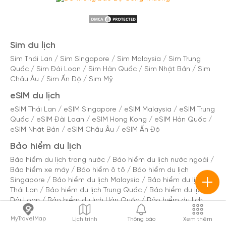
Sim du lịch
Sim Thái Lan
/
Sim Singapore
/
Sim Malaysia
/
Sim Trung
Quốc
/
Sim Đài Loan
/
Sim Hàn Quốc
/
Sim Nhật Bản
/
Sim
Châu Âu
/
Sim Ấn Độ
/
Sim Mỹ
eSIM du lịch
eSIM Thái Lan
/
eSIM Singapore
/
eSIM Malaysia
/
eSIM Trung
Quốc
/
eSIM Đài Loan
/
eSIM Hong Kong
/
eSIM Hàn Quốc
/
eSIM Nhật Bản
/
eSIM Châu Âu
/
eSIM Ấn Độ
Bảo hiểm du lịch
Bảo hiểm du lịch trong nước
/
Bảo hiểm du lịch nước ngoài
/
Bảo hiểm xe máy
/
Bảo hiểm ô tô
/
Bảo hiểm du lịch
Singapore
/
Bảo hiểm du lịch Malaysia
/
Bảo hiểm du lịch
Thái Lan
/
Bảo hiểm du lịch Trung Quốc
/
Bảo hiểm du lịch
Đài Loan
/
Bảo hiểm du lịch Hàn Quốc
/
Bảo hiểm du lịch
Nhật Bản
/
Bảo hiểm du lịch Châu Âu
/
Bảo hiểm du lịch Mỹ
MyTravelMap
Lịch trình
Thông báo
Xem thêm
/
Bảo hiểm du lịch Úc