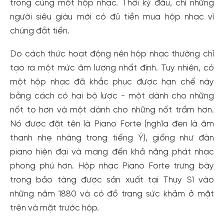
trong cùng một hộp nhạc. Thời kỳ đầu, chỉ những
người siêu giàu mới có đủ tiền mua hộp nhạc vì
chúng đắt tiền.
Do cách thức hoạt động nên hộp nhạc thường chỉ
tạo ra một mức âm lượng nhất định. Tuy nhiên, có
một hộp nhạc đã khắc phục được hạn chế này
bằng cách có hai bộ lược - một dành cho những
nốt to hơn và một dành cho những nốt trầm hơn.
Nó được đặt tên là Piano Forte (nghĩa đen là âm
thanh nhẹ nhàng trong tiếng Ý), giống như đàn
piano hiện đại và mang đến khả năng phát nhạc
phong phú hơn. Hộp nhạc Piano Forte trưng bày
trong bảo tàng được sản xuất tại Thụy Sĩ vào
những năm 1880 và có đồ trang sức khảm ở mặt
trên và mặt trước hộp.