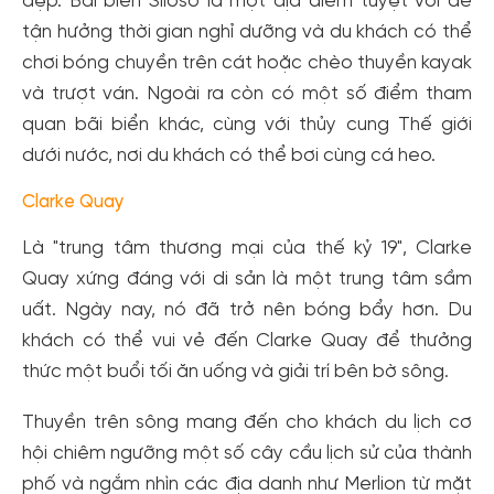
đẹp. Bãi biển Siloso là một địa điểm tuyệt vời để
tận hưởng thời gian nghỉ dưỡng và du khách có thể
chơi bóng chuyền trên cát hoặc chèo thuyền kayak
và trượt ván. Ngoài ra còn có một số điểm tham
quan bãi biển khác, cùng với thủy cung Thế giới
dưới nước, nơi du khách có thể bơi cùng cá heo.
Clarke Quay
Là "trung tâm thương mại của thế kỷ 19", Clarke
Quay xứng đáng với di sản là một trung tâm sầm
uất. Ngày nay, nó đã trở nên bóng bẩy hơn. Du
khách có thể vui vẻ đến Clarke Quay để thưởng
thức một buổi tối ăn uống và giải trí bên bờ sông.
Thuyền trên sông mang đến cho khách du lịch cơ
hội chiêm ngưỡng một số cây cầu lịch sử của thành
phố và ngắm nhìn các địa danh như Merlion từ mặt