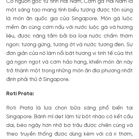
Có nguồn gốc từ tỉnh Hải Nam, Cơm gà Hải Nam là
một sáng tạo mang tính biểu tượng được tôn sùng
là món ăn quốc gia của Singapore. Món gà luộc
mềm ăn cùng cơm nấu với nước luộc gà và hương
liệu, được nâng tầm bởi ba loại nước chấm thơm
ngon: tương gừng, tương ớt và nước tương đen. Sự
đơn giản của nó làm nổi bật hương vị tinh tế của thịt
gà ngon ngọt và cơm hảo hạng, khiến món ăn này
trở thành một trong những món ăn địa phương nhất
định phải thử ở Singapore.
Roti Prata:
Roti Prata là lựa chọn bữa sáng phổ biến tại
Singapore. Bánh mì dẹt làm từ bột nhào có kết cấu
dai, béo ngậy hơn nhờ bơ trâu được chiên cùng và
theo truyền thống được dùng kèm với cà ri thơm,