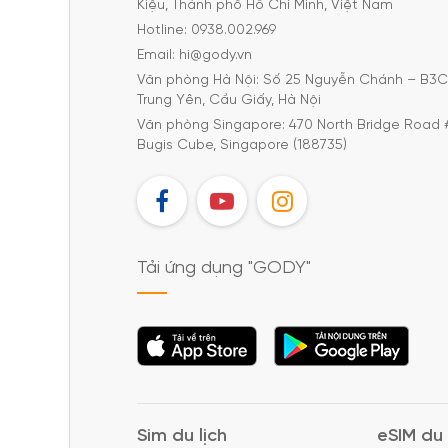
Kiệu, Thành phố Hồ Chí Minh, Việt Nam
Hotline: 0938.002.969
Email: hi@gody.vn
Văn phòng Hà Nội: Số 25 Nguyễn Chánh – B3
Trung Yên, Cầu Giấy, Hà Nội
Văn phòng Singapore: 470 North Bridge Road 
Bugis Cube, Singapore (188735)
FB
YT
IG
Tải ứng dụng "GODY"
Tải ứng dụng
Tải ứng dụng
"GODY"
"GODY"
Sim du lịch
eSIM du 