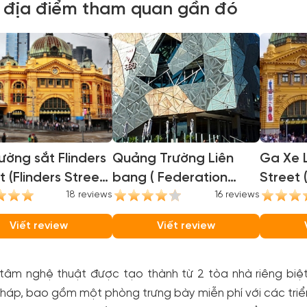
 địa điểm tham quan gần đó
ờng sắt Flinders
Quảng Trường Liên
Ga Xe L
t (Flinders Street
bang ( Federation
Street 
on)
18 reviews
Square )
16 reviews
Station
Viết review
Viết review
tâm nghệ thuật được tạo thành từ 2 tòa nhà riêng biệt
háp, bao gồm một phòng trưng bày miễn phí với các triển 