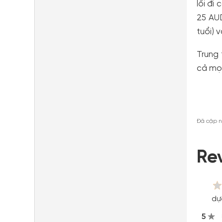
lối đi
25 AUD
tuổi) 
Trung 
cả mọi
Đã cập n
Re
dự
5