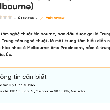
lbourne)
0 reviews
Viết review
 tâm nghệ thuật Melbourne, ban đầu được gọi là Trun
à Trung tâm nghệ thuật, là một trung tâm biểu diễn
 hòa nhạc ở Melbourne Arts Precincent, nằm ở tru
ia, Úc.
ông tin cần biết
á vé:
Tuỳ từng sự kiện
a chỉ:
100 St Kilda Rd, Melbourne VIC 3004, Australia