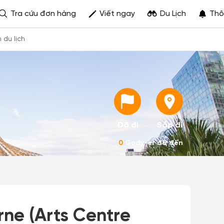
Tra cứu đơn hàng
Viết ngay
Du Lịch
Thô
h du lịch
Đã đi
Sắp đi
0
Gody-er đã đến
ne (Arts Centre