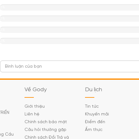
0%
0%
0%
0%
Về Gody
Du lịch
Giới thiệu
Tin tức
TRIỂN
Liên hệ
Khuyến mãi
Chính sách bảo mật
Điểm đến
Câu hỏi thường gặp
Ẩm thực
ờng Cầu
Chính sách Đổi Trả và