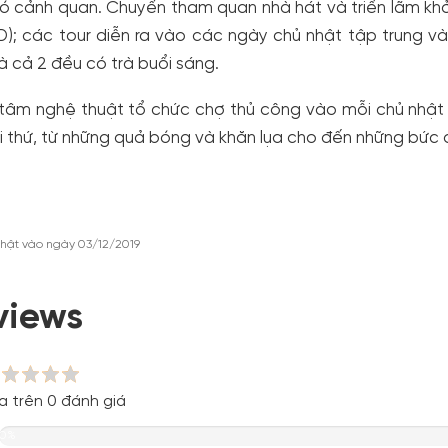
 có cảnh quan. Chuyến tham quan nhà hát và triển lãm khở
); các tour diễn ra vào các ngày chủ nhật tập trung v
và cả 2 đều có trà buổi sáng.
tâm nghệ thuật tổ chức chợ thủ công vào mỗi chủ nhật 
 thứ, từ những quả bóng và khăn lụa cho đến những bức 
hật vào ngày 03/12/2019
views
a trên 0 đánh giá
0%