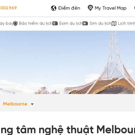
Điểm đến
My Travel Map
.002.969
áy bay
Bảo hiểm du lịch
Esim du lịch
Sim du lịch
Lịch trìn
Melbourne
ung tâm nghệ thuật Melbour