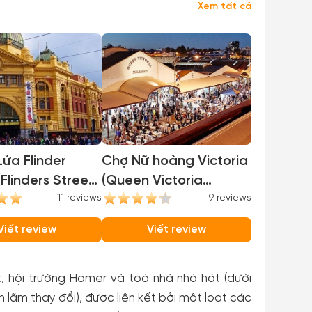
Xem tất cả
ửa Flinder
Chợ Nữ hoàng Victoria
(Flinders Street
(Queen Victoria
)
11 reviews
Market)
9 reviews
Viết review
Viết review
, hội trường Hamer và toà nhà nhà hát (dưới
lãm thay đổi), được liên kết bởi một loạt các