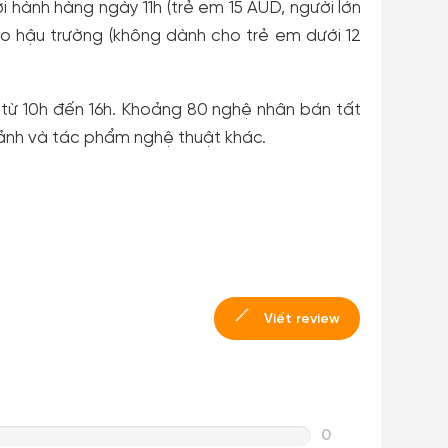
i hành hàng ngày 11h (trẻ em 15 AUD, người lớn
ào hậu trường (không dành cho trẻ em dưới 12
từ 10h đến 16h. Khoảng 80 nghệ nhân bán tất
ảnh và tác phẩm nghệ thuật khác.
Viết review
0