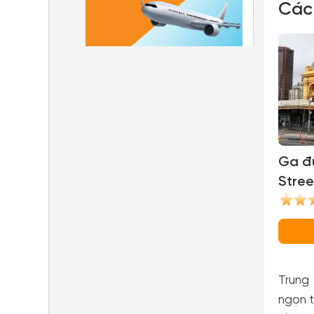
Các
Ga đư
Stree
Stati
Trung 
ngọn t