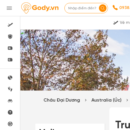
0938
Nhập điểm đến?
Vé m
Châu Đại Dương
Australia (Úc)
Tr