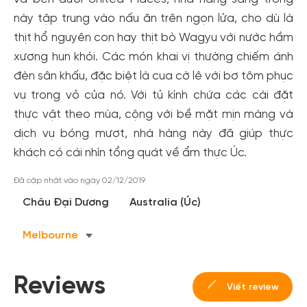
này tập trung vào nấu ăn trên ngọn lửa, cho dù là
thịt hổ nguyên con hay thịt bò Wagyu với nước hầm
xương hun khói. Các món khai vị thường chiếm ánh
đèn sân khấu, đặc biệt là cua cờ lê với bơ tôm phục
vụ trong vỏ của nó. Với tủ kính chứa các cài đặt
thực vật theo mùa, cộng với bề mặt mịn màng và
dịch vụ bóng mượt, nhà hàng này đã giúp thực
khách có cái nhìn tổng quát về ẩm thực Úc.
Tạo tài khoản nhanh - nhận nhiều ưu
Đã cập nhật vào ngày 02/12/2019
đãi!
Châu Đại Dương
Australia (Úc)
Tạo tài khoản để có thể
nhận ngay các ưu đãi
hấp dẫn
dành cho thành viên đến từ các đối tác của Gody.vn dành
Melbourne
cho cộng đồng.
Đăng ký
Reviews
Hoặc đăng nhập bằng
Viết review
Đăng nhập Facebook
Đăng nhập Google