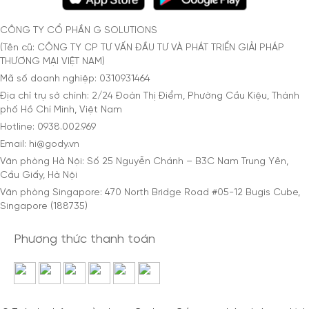
CÔNG TY CỔ PHẦN G SOLUTIONS
(Tên cũ: CÔNG TY CP TƯ VẤN ĐẦU TƯ VÀ PHÁT TRIỂN GIẢI PHÁP
THƯƠNG MẠI VIỆT NAM)
Mã số doanh nghiệp: 0310931464
Địa chỉ trụ sở chính: 2/24 Đoàn Thị Điểm, Phường Cầu Kiệu, Thành
phố Hồ Chí Minh, Việt Nam
Hotline: 0938.002.969
Email: hi@gody.vn
Văn phòng Hà Nội: Số 25 Nguyễn Chánh – B3C Nam Trung Yên,
Cầu Giấy, Hà Nội
Văn phòng Singapore: 470 North Bridge Road #05-12 Bugis Cube,
Singapore (188735)
Phương thức thanh toán