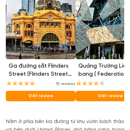
Ga đường sắt Flinders
Quảng Trường Liên
Street (Flinders Street
bang ( Federation
Station)
Square )
18 reviews
16
Viết review
Viết review
Nằm ở phía bên kia đường từ khu vườn bách thảo
và bên dưới United Places, nhà hàng sang trọng