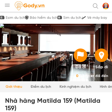
Esim du lịch
Bảo hiểm du lịch
Sim du lịch
Vé máy bay
Đã đi
Sắp đi
0
Gody-er đã đến
Giới thiệu
Điểm du lịch
Kinh nghiệm du lịch
Hình ả
Nhà hàng Matilda 159 (Matilda
159)