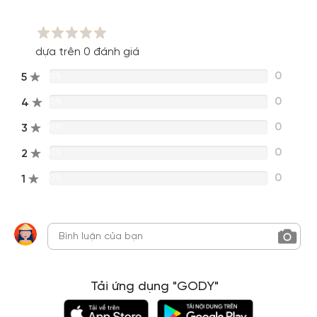
dựa trên 0 đánh giá
0
5
0%
0
4
0%
0
3
0%
0
2
0%
0
1
0%
Tải ứng dụng "GODY"