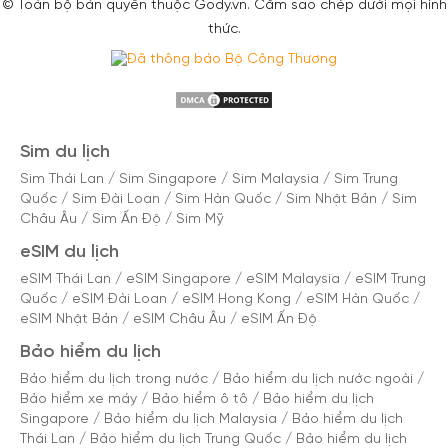
© Toàn bộ bản quyền thuộc Gody.vn. Cấm sao chép dưới mọi hình
thức.
Sim du lịch
Sim Thái Lan
/
Sim Singapore
/
Sim Malaysia
/
Sim Trung
Quốc
/
Sim Đài Loan
/
Sim Hàn Quốc
/
Sim Nhật Bản
/
Sim
Châu Âu
/
Sim Ấn Độ
/
Sim Mỹ
eSIM du lịch
eSIM Thái Lan
/
eSIM Singapore
/
eSIM Malaysia
/
eSIM Trung
Quốc
/
eSIM Đài Loan
/
eSIM Hong Kong
/
eSIM Hàn Quốc
/
eSIM Nhật Bản
/
eSIM Châu Âu
/
eSIM Ấn Độ
Bảo hiểm du lịch
Bảo hiểm du lịch trong nước
/
Bảo hiểm du lịch nước ngoài
/
Bảo hiểm xe máy
/
Bảo hiểm ô tô
/
Bảo hiểm du lịch
Singapore
/
Bảo hiểm du lịch Malaysia
/
Bảo hiểm du lịch
Thái Lan
/
Bảo hiểm du lịch Trung Quốc
/
Bảo hiểm du lịch