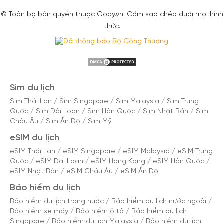
© Toàn bộ bản quyền thuộc Gody.vn. Cấm sao chép dưới mọi hình
thức.
Sim du lịch
Sim Thái Lan
/
Sim Singapore
/
Sim Malaysia
/
Sim Trung
Quốc
/
Sim Đài Loan
/
Sim Hàn Quốc
/
Sim Nhật Bản
/
Sim
Châu Âu
/
Sim Ấn Độ
/
Sim Mỹ
eSIM du lịch
eSIM Thái Lan
/
eSIM Singapore
/
eSIM Malaysia
/
eSIM Trung
Quốc
/
eSIM Đài Loan
/
eSIM Hong Kong
/
eSIM Hàn Quốc
/
eSIM Nhật Bản
/
eSIM Châu Âu
/
eSIM Ấn Độ
Bảo hiểm du lịch
Bảo hiểm du lịch trong nước
/
Bảo hiểm du lịch nước ngoài
/
Bảo hiểm xe máy
/
Bảo hiểm ô tô
/
Bảo hiểm du lịch
Singapore
/
Bảo hiểm du lịch Malaysia
/
Bảo hiểm du lịch