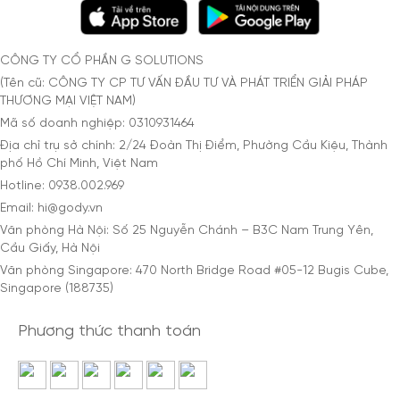
CÔNG TY CỔ PHẦN G SOLUTIONS
(Tên cũ: CÔNG TY CP TƯ VẤN ĐẦU TƯ VÀ PHÁT TRIỂN GIẢI PHÁP
THƯƠNG MẠI VIỆT NAM)
Mã số doanh nghiệp: 0310931464
Địa chỉ trụ sở chính: 2/24 Đoàn Thị Điểm, Phường Cầu Kiệu, Thành
phố Hồ Chí Minh, Việt Nam
Hotline: 0938.002.969
Email: hi@gody.vn
Văn phòng Hà Nội: Số 25 Nguyễn Chánh – B3C Nam Trung Yên,
Cầu Giấy, Hà Nội
Văn phòng Singapore: 470 North Bridge Road #05-12 Bugis Cube,
Singapore (188735)
Phương thức thanh toán