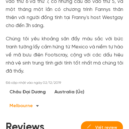
vào thứ 6 và thứ 7, có những câu đố vào thứ 5, và
một tháng một lần có chương trình Fannys thân
thiện với người đồng tính tại Franny's host Westgay
cho đến 3h sáng.
Chúng tôi yêu khoảng sân đầy màu sắc với bức
tranh tường lấy cảm hứng từ Mexico và niềm tự hào
về mã bưu điện Footscray, cộng với các dấu hiệu
nhà vệ sinh trung tính giới tính tốt nhất mà chúng tôi
Tạo tài khoản nhanh - nhận nhiều ưu
đã thấy.
đãi!
Đã cập nhật vào ngày 02/12/2019
Tạo tài khoản để có thể
nhận ngay các ưu đãi
hấp dẫn
Châu Đại Dương
Australia (Úc)
dành cho thành viên đến từ các đối tác của Gody.vn dành
cho cộng đồng.
Melbourne
Đăng ký
Hoặc đăng nhập bằng
Reviews
Viết review