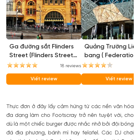
Ga đường sắt Flinders
Quảng Trường Liên
Street (Flinders Street
bang ( Federation
Station)
Square )
18 reviews
16
Viết review
Viết review
Thực đơn ở đây lấy cảm hứng từ các nền văn hóa
đa dạng làm cho Footscray trở nên tuyệt vời, cho
dù là một chiếc burger được nhắc nhở bởi đội bóng
đá địa phương, bánh mì hay felafel. Các DJ chơi