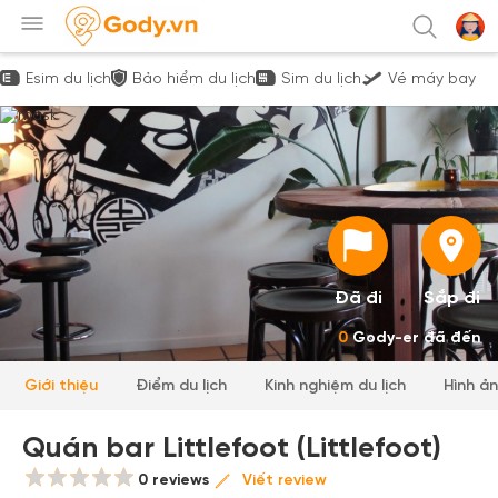
Esim du lịch
Bảo hiểm du lịch
Sim du lịch
Vé máy bay
Đã đi
Sắp đi
0
Gody-er đã đến
Giới thiệu
Điểm du lịch
Kinh nghiệm du lịch
Hình ả
Quán bar Littlefoot (Littlefoot)
0 reviews
Viết review