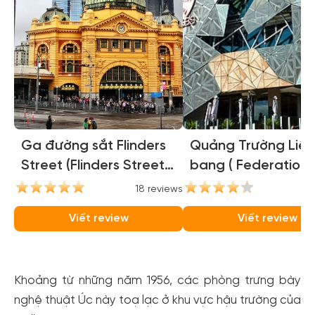
Ga đường sắt Flinders
Quảng Trường Liên
Street (Flinders Street
bang ( Federation
Station)
Square )
18 reviews
16
Viết review
Viết review
Khoảng từ những năm 1956, các phòng trưng bày
nghệ thuật Úc này toạ lạc ở khu vực hậu trường của