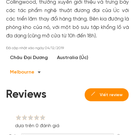
Collingwood, thường xuyên giới thiệu và trưng bày
các tác phẩm nghệ thuật đương đại của Úc với
các triển lãm thay đổi hàng tháng. Bên kia đường là
phòng kho của nó, với một bộ sưu tập khổng lồ và
đa dạng (cũng mở cửa từ 10h đến 18h).
Đã cập nhật vào ngày 04/12/2019
Tạo tài khoản nhanh - nhận nhiều ưu
Châu Đại Dương
Australia (Úc)
đãi!
Melbourne
Tạo tài khoản để có thể
nhận ngay các ưu đãi
hấp dẫn
dành cho thành viên đến từ các đối tác của Gody.vn dành
cho cộng đồng.
Reviews
Viết review
Đăng ký
Hoặc đăng nhập bằng
Đăng nhập Facebook
Đăng nhập Google
dựa trên 0 đánh giá