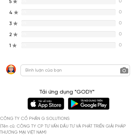
0
5
0%
0
4
0%
0
3
0%
0
2
0%
0
1
0%
Tải ứng dụng "GODY"
CÔNG TY CỔ PHẦN G SOLUTIONS
(Tên cũ: CÔNG TY CP TƯ VẤN ĐẦU TƯ VÀ PHÁT TRIỂN GIẢI PHÁP
THƯƠNG MẠI VIỆT NAM)