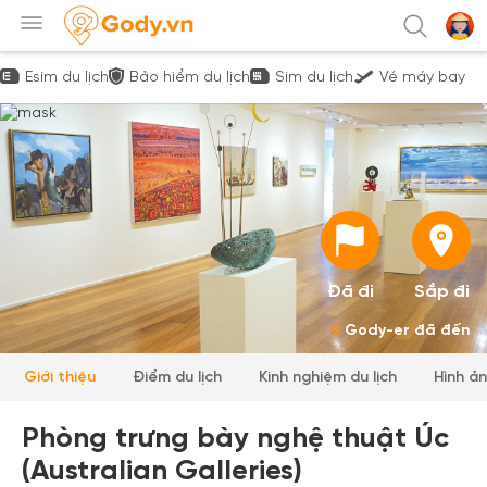
Esim du lịch
Bảo hiểm du lịch
Sim du lịch
Vé máy bay
Đã đi
Sắp đi
0
Gody-er đã đến
Giới thiệu
Điểm du lịch
Kinh nghiệm du lịch
Hình ả
Phòng trưng bày nghệ thuật Úc
(Australian Galleries)