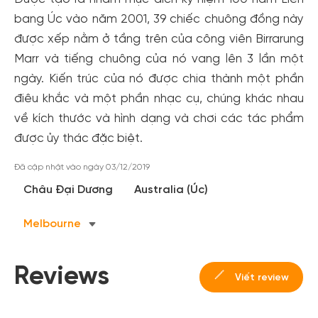
bang Úc vào năm 2001, 39 chiếc chuông đồng này
được xếp nằm ở tầng trên của công viên Birrarung
Marr và tiếng chuông của nó vang lên 3 lần một
ngày. Kiến trúc của nó được chia thành một phần
điêu khắc và một phần nhạc cụ, chúng khác nhau
về kích thước và hình dạng và chơi các tác phẩm
được ủy thác đặc biệt.
Tạo tài khoản nhanh - nhận nhiều ưu
Đã cập nhật vào ngày 03/12/2019
đãi!
Châu Đại Dương
Australia (Úc)
Tạo tài khoản để có thể
nhận ngay các ưu đãi
hấp dẫn
dành cho thành viên đến từ các đối tác của Gody.vn dành
Melbourne
cho cộng đồng.
Đăng ký
Reviews
Viết review
Hoặc đăng nhập bằng
Đăng nhập Facebook
Đăng nhập Google