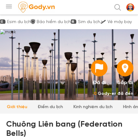
Esim du lịch
Bảo hiểm du lịch
Sim du lịch
Vé máy bay
Đã đi
Sắp đi
0
Gody-er đã đến
Giới thiệu
Điểm du lịch
Kinh nghiệm du lịch
Hình ả
Chuông Liên bang (Federation
Bells)