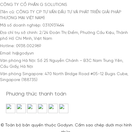
CÔNG TY CỔ PHẦN G SOLUTIONS
(Tên cũ: CÔNG TY CP TƯ VẤN ĐẦU TƯ VÀ PHÁT TRIỂN GIẢI PHÁP
THƯƠNG MẠI VIỆT NAM)
Mã số doanh nghiệp: 0310931464
Địa chỉ trụ sở chính: 2/24 Đoàn Thị Điểm, Phường Cầu Kiệu, Thành
phố Hồ Chí Minh, Việt Nam
Hotline: 0938.002.969
Email: hi@gody.vn
Văn phòng Hà Nội: Số 25 Nguyễn Chánh – B3C Nam Trung Yên,
Cầu Giấy, Hà Nội
Văn phòng Singapore: 470 North Bridge Road #05-12 Bugis Cube,
Singapore (188735)
Phương thức thanh toán
© Toàn bộ bản quyền thuộc Gody.vn. Cấm sao chép dưới mọi hình