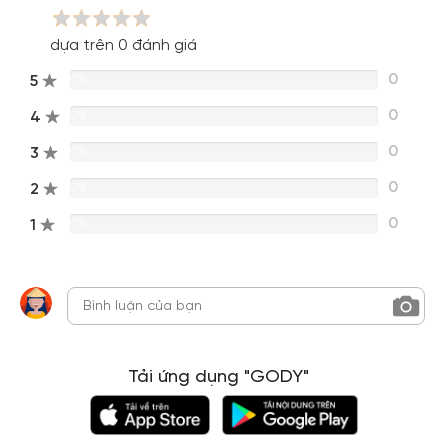
dựa trên 0 đánh giá
0
5
0%
0
4
0%
0
3
0%
0
2
0%
0
1
0%
Tải ứng dụng "GODY"