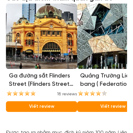
Ga đường sắt Flinders
Quảng Trường Liên
Street (Flinders Street
bang ( Federation
Station)
Square )
18 reviews
16
Viết review
Viết review
Được tạo ra nhằm mục đích kỷ niệm 100 năm Liên