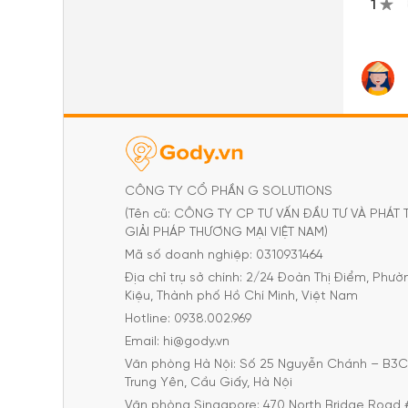
1
CÔNG TY CỔ PHẦN G SOLUTIONS
(Tên cũ: CÔNG TY CP TƯ VẤN ĐẦU TƯ VÀ PHÁT 
GIẢI PHÁP THƯƠNG MẠI VIỆT NAM)
Mã số doanh nghiệp: 0310931464
Địa chỉ trụ sở chính: 2/24 Đoàn Thị Điểm, Phư
Kiệu, Thành phố Hồ Chí Minh, Việt Nam
Hotline: 0938.002.969
Email: hi@gody.vn
Văn phòng Hà Nội: Số 25 Nguyễn Chánh – B3
Trung Yên, Cầu Giấy, Hà Nội
Văn phòng Singapore: 470 North Bridge Road 