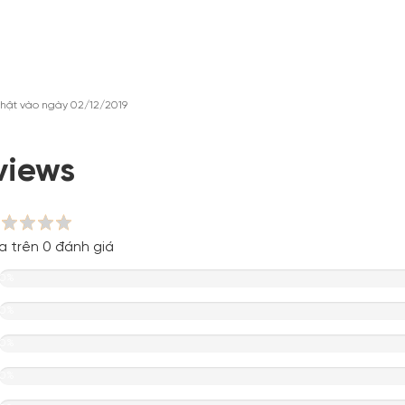
hật vào ngày 02/12/2019
views
a trên 0 đánh giá
0%
0%
0%
0%