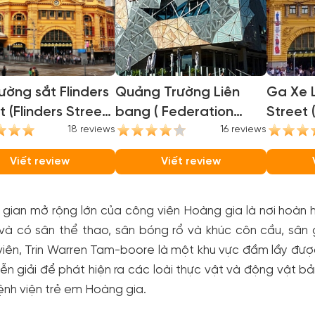
ờng sắt Flinders
Quảng Trường Liên
Ga Xe L
t (Flinders Street
bang ( Federation
Street 
on)
18 reviews
Square )
16 reviews
Station
Viết review
Viết review
 gian mở rộng lớn của công viên Hoàng gia là nơi hoàn
và có sân thể thao, sân bóng rổ và khúc côn cầu, sân 
iên, Trin Warren Tam-boore là một khu vực đầm lầy được
iễn giải để phát hiện ra các loài thực vật và động vật bả
nh viện trẻ em Hoàng gia.