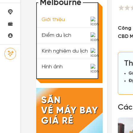
Melbourne
Giới thiệu
Công 
Điểm du lịch
CBD Me
Kinh nghiệm du lịch
Th
Hình ảnh
Gi
Đị
Các