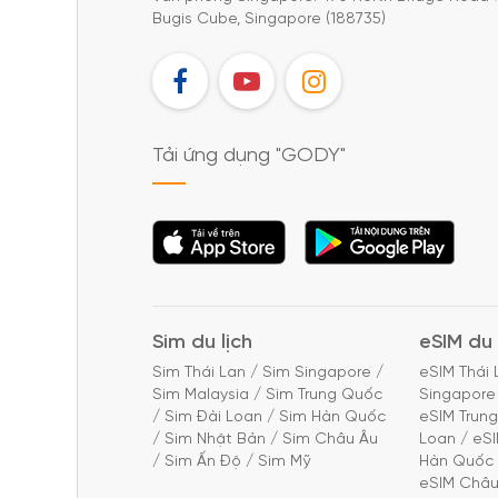
Bugis Cube, Singapore (188735)
FB
YT
IG
Tải ứng dụng "GODY"
Tải ứng dụng
Tải ứng dụng
"GODY"
"GODY"
Sim du lịch
eSIM du 
Sim Thái Lan
/
Sim Singapore
/
eSIM Thái 
Sim Malaysia
/
Sim Trung Quốc
Singapore
/
Sim Đài Loan
/
Sim Hàn Quốc
eSIM Trun
/
Sim Nhật Bản
/
Sim Châu Âu
Loan
/
eS
/
Sim Ấn Độ
/
Sim Mỹ
Hàn Quốc
eSIM Châu