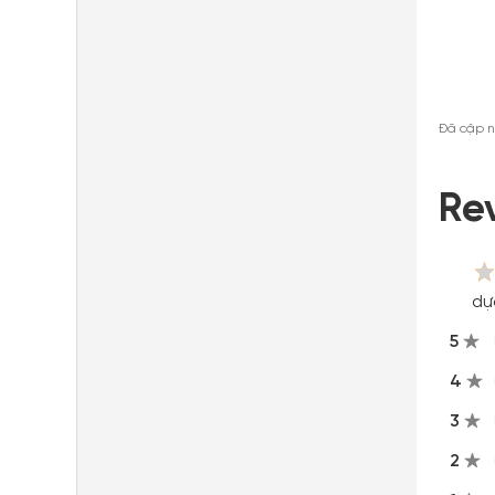
Đã cập n
Re
dự
5
4
3
2