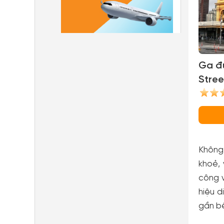
Ga đư
Stree
Stati
Không
khoẻ, 
công v
hiệu d
gần bệ