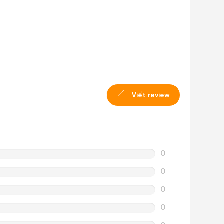
Viết review
0
0
0
0