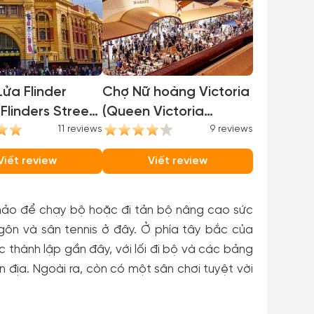
ửa Flinder
Chợ Nữ hoàng Victoria
(Flinders Street
(Queen Victoria
)
11 reviews
Market)
9 reviews
Viết review
Viết review
 hảo để chạy bộ hoặc đi tản bộ nâng cao sức
gôn và sân tennis ở đây. Ở phía tây bắc của
 thành lập gần đây, với lối đi bộ và các bảng
n địa. Ngoài ra, còn có một sân chơi tuyệt vời