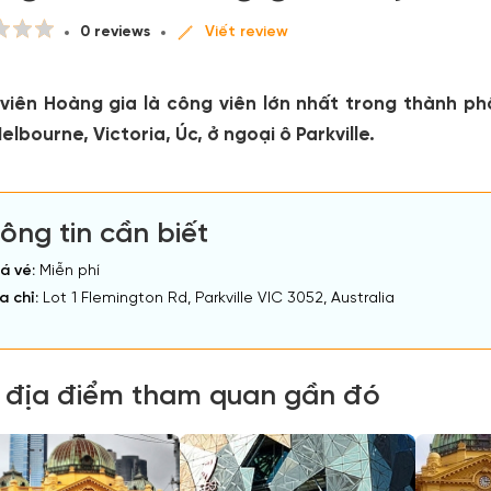
0 reviews
Viết review
viên Hoàng gia là công viên lớn nhất trong thành p
lbourne, Victoria, Úc, ở ngoại ô Parkville.
ông tin cần biết
á vé:
Miễn phí
a chỉ:
Lot 1 Flemington Rd, Parkville VIC 3052, Australia
 địa điểm tham quan gần đó