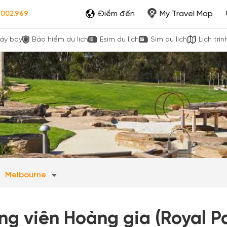
Điểm đến
My Travel Map
.002.969
áy bay
Bảo hiểm du lịch
Esim du lịch
Sim du lịch
Lịch trìn
Melbourne
ng viên Hoàng gia (Royal P