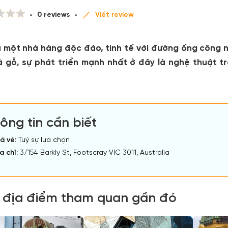
0 reviews
Viết review
à một nhà hàng độc đáo, tinh tế với đường ống công n
và gỗ, sự phát triển mạnh nhất ở đây là nghệ thuật tr
ông tin cần biết
á vé:
Tuỳ sự lựa chọn
a chỉ:
3/154 Barkly St, Footscray VIC 3011, Australia
 địa điểm tham quan gần đó