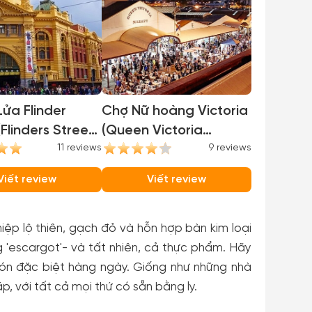
ửa Flinder
Chợ Nữ hoàng Victoria
(Flinders Street
(Queen Victoria
)
11 reviews
Market)
9 reviews
Viết review
Viết review
ệp lộ thiên, gạch đỏ và hỗn hợp bàn kim loại
g 'escargot'- và tất nhiên, cả thực phẩm. Hãy
ón đặc biệt hàng ngày. Giống như những nhà
, với tất cả mọi thứ có sẵn bằng ly.