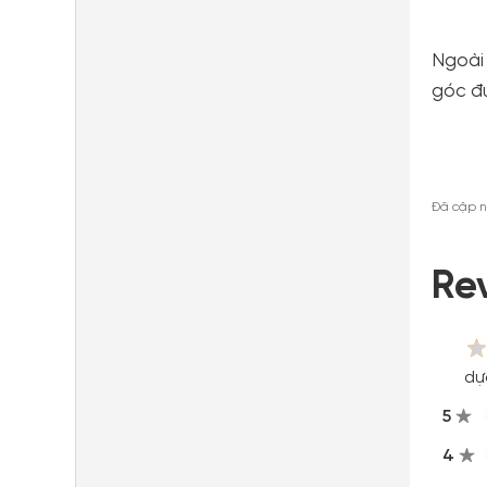
Ngoài 
góc đ
Đã cập n
Re
dự
5
4