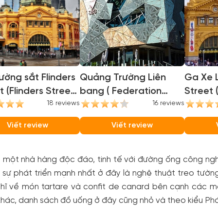
ờng sắt Flinders
Quảng Trường Liên
Ga Xe L
t (Flinders Street
bang ( Federation
Street 
on)
18 reviews
Square )
16 reviews
Station
Viết review
Viết review
 một nhà hàng độc đáo, tinh tế với đường ống công nghi
 sự phát triển mạnh nhất ở đây là nghệ thuật treo tườn
ghĩ về món tartare và confit de canard bên cạnh các m
hác, danh sách đồ uống ở đây cũng nhỏ và theo kiểu Pháp