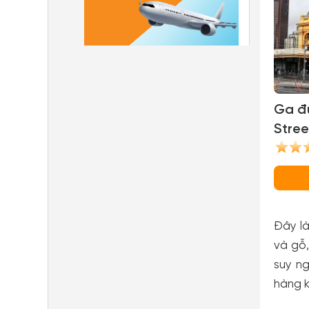
Ga đư
Stree
Stati
Đây là
và gỗ,
suy n
hàng k