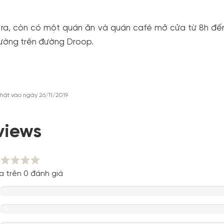
ra, còn có một quán ăn và quán café mở cửa từ 8h đến 
ường trên đường Droop.
hật vào ngày 26/11/2019
views
a trên 0 đánh giá
0%
0%