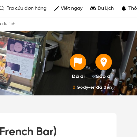
Tra cứu đơn hàng
Viết ngay
Du Lịch
Thô
h du lịch
Đã đi
Sắp đi
0
Gody-er đã đến
French Bar)