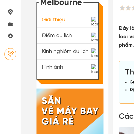
Melbourne
Giới thiệu
Đây l
Điểm du lịch
loại 
phẩm.
Kinh nghiệm du lịch
Hình ảnh
Th
Gi
Đị
Các