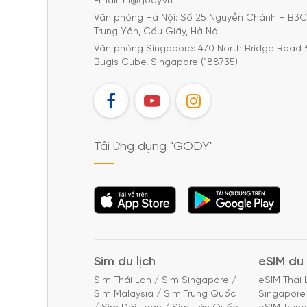
Email: hi@gody.vn
Văn phòng Hà Nội: Số 25 Nguyễn Chánh – B3
Trung Yên, Cầu Giấy, Hà Nội
Văn phòng Singapore: 470 North Bridge Road 
Bugis Cube, Singapore (188735)
FB
YT
IG
Tải ứng dụng "GODY"
Tải ứng dụng
Tải ứng dụng
"GODY"
"GODY"
Sim du lịch
eSIM du 
Sim Thái Lan
/
Sim Singapore
/
eSIM Thái 
Sim Malaysia
/
Sim Trung Quốc
Singapore