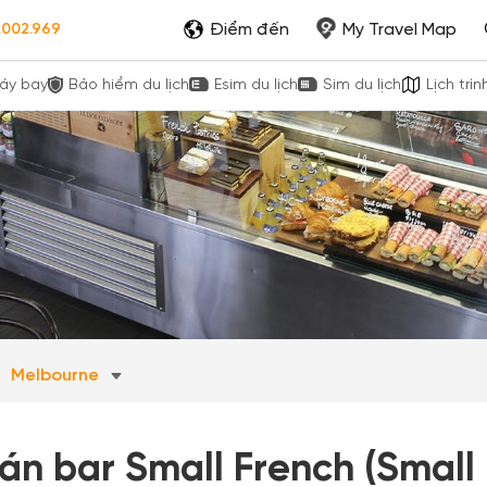
Điểm đến
My Travel Map
.002.969
áy bay
Bảo hiểm du lịch
Esim du lịch
Sim du lịch
Lịch trìn
Melbourne
án bar Small French (Small 