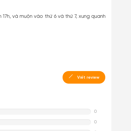
17h, và muộn vào thứ 6 và thứ 7, xung quanh
Viết review
0
0