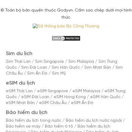
© Toàn bộ bản quyền thuộc Gody.vn. Cấm sao chép dưới mọi hình
thức.
Sim du lịch
Sim Thái Lan
/
Sim Singapore
/
Sim Malaysia
/
Sim Trung
Quốc
/
Sim Đài Loan
/
Sim Hàn Quốc
/
Sim Nhật Bản
/
Sim
Châu Âu
/
Sim Ấn Độ
/
Sim Mỹ
eSIM du lịch
eSIM Thái Lan
/
eSIM Singapore
/
eSIM Malaysia
/
eSIM Trung
Quốc
/
eSIM Đài Loan
/
eSIM Hong Kong
/
eSIM Hàn Quốc
/
eSIM Nhật Bản
/
eSIM Châu Âu
/
eSIM Ấn Độ
Bảo hiểm du lịch
Bảo hiểm du lịch trong nước
/
Bảo hiểm du lịch nước ngoài
/
Bảo hiểm xe máy
/
Bảo hiểm ô tô
/
Bảo hiểm du lịch