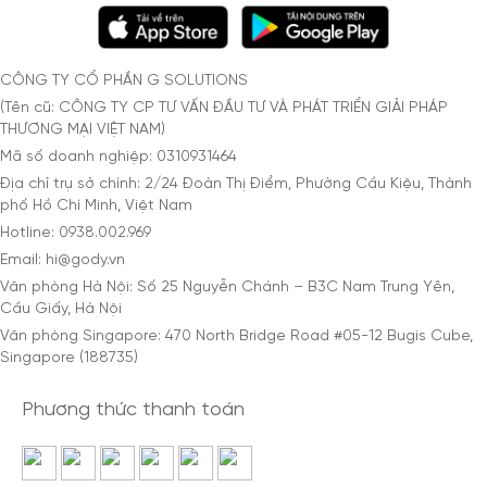
CÔNG TY CỔ PHẦN G SOLUTIONS
(Tên cũ: CÔNG TY CP TƯ VẤN ĐẦU TƯ VÀ PHÁT TRIỂN GIẢI PHÁP
THƯƠNG MẠI VIỆT NAM)
Mã số doanh nghiệp: 0310931464
Địa chỉ trụ sở chính: 2/24 Đoàn Thị Điểm, Phường Cầu Kiệu, Thành
phố Hồ Chí Minh, Việt Nam
Hotline: 0938.002.969
Email: hi@gody.vn
Văn phòng Hà Nội: Số 25 Nguyễn Chánh – B3C Nam Trung Yên,
Cầu Giấy, Hà Nội
Văn phòng Singapore: 470 North Bridge Road #05-12 Bugis Cube,
Singapore (188735)
Phương thức thanh toán