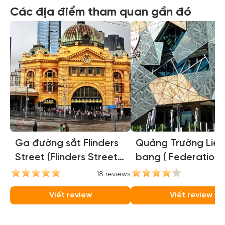
Các địa điểm tham quan gần đó
Ga đường sắt Flinders
Quảng Trường Liên
Street (Flinders Street
bang ( Federation
Station)
Square )
18 reviews
16
Viết review
Viết review