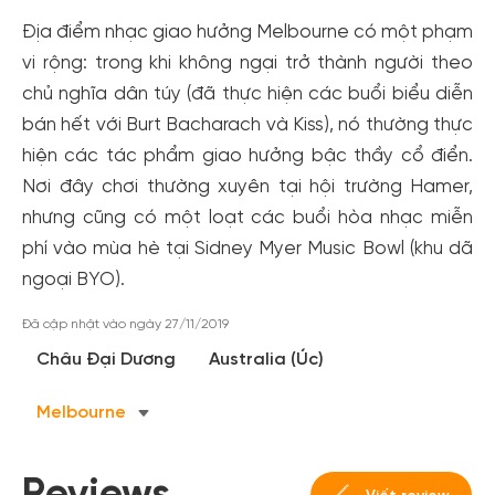
Địa điểm nhạc giao hưởng Melbourne có một phạm
vi rộng: trong khi không ngại trở thành người theo
chủ nghĩa dân túy (đã thực hiện các buổi biểu diễn
bán hết với Burt Bacharach và Kiss), nó thường thực
hiện các tác phẩm giao hưởng bậc thầy cổ điển.
Nơi đây chơi thường xuyên tại hội trường Hamer,
nhưng cũng có một loạt các buổi hòa nhạc miễn
phí vào mùa hè tại Sidney Myer Music Bowl (khu dã
Tạo tài khoản nhanh - nhận nhiều ưu
ngoại BYO).
đãi!
Đã cập nhật vào ngày 27/11/2019
Tạo tài khoản để có thể
nhận ngay các ưu đãi
hấp dẫn
Châu Đại Dương
Australia (Úc)
dành cho thành viên đến từ các đối tác của Gody.vn dành
cho cộng đồng.
Melbourne
Đăng ký
Hoặc đăng nhập bằng