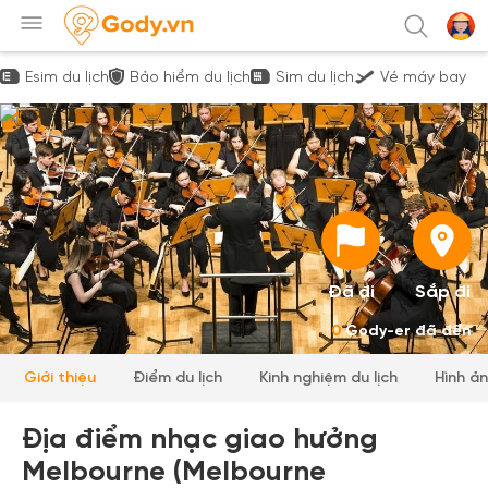
Esim du lịch
Bảo hiểm du lịch
Sim du lịch
Vé máy bay
Đã đi
Sắp đi
0
Gody-er đã đến
Giới thiệu
Điểm du lịch
Kinh nghiệm du lịch
Hình ả
Địa điểm nhạc giao hưởng
Melbourne (Melbourne