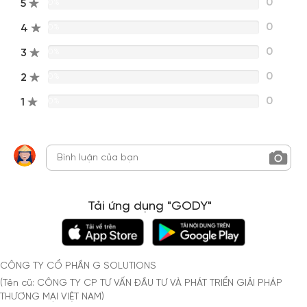
0
5
0%
0
4
0%
0
3
0%
0
2
0%
0
1
0%
Tải ứng dụng "GODY"
CÔNG TY CỔ PHẦN G SOLUTIONS
(Tên cũ: CÔNG TY CP TƯ VẤN ĐẦU TƯ VÀ PHÁT TRIỂN GIẢI PHÁP
THƯƠNG MẠI VIỆT NAM)