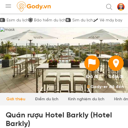
Esim du lịch
Bảo hiểm du lịch
Sim du lịch
Vé máy bay
Đã đi
Sắp đi
0
Gody-er đã đến
Giới thiệu
Điểm du lịch
Kinh nghiệm du lịch
Hình ả
Quán rượu Hotel Barkly (Hotel
Barkly)