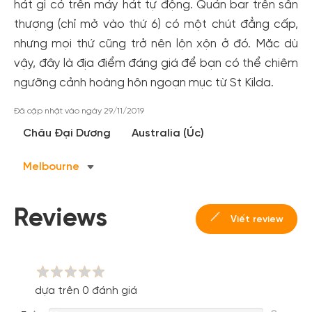
hát gì có trên máy hát tự động. Quán bar trên sân
thượng (chỉ mở vào thứ 6) có một chút đẳng cấp,
nhưng mọi thứ cũng trở nên lộn xộn ở đó. Mặc dù
vậy, đây là địa điểm đáng giá để bạn có thể chiêm
ngưỡng cảnh hoàng hôn ngoạn mục từ St Kilda.
Đã cập nhật vào ngày 29/11/2019
Tạo tài khoản nhanh - nhận nhiều ưu
Châu Đại Dương
Australia (Úc)
đãi!
Melbourne
Tạo tài khoản để có thể
nhận ngay các ưu đãi
hấp dẫn
dành cho thành viên đến từ các đối tác của Gody.vn dành
cho cộng đồng.
Reviews
Viết review
Đăng ký
Hoặc đăng nhập bằng
Đăng nhập Facebook
Đăng nhập Google
dựa trên 0 đánh giá