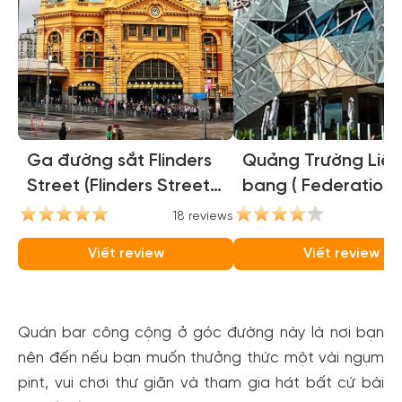
Ga đường sắt Flinders
Quảng Trường Liên
Street (Flinders Street
bang ( Federation
Station)
Square )
18 reviews
16
Viết review
Viết review
Quán bar công cộng ở góc đường này là nơi bạn
nên đến nếu bạn muốn thưởng thức một vài ngụm
pint, vui chơi thư giãn và tham gia hát bất cứ bài