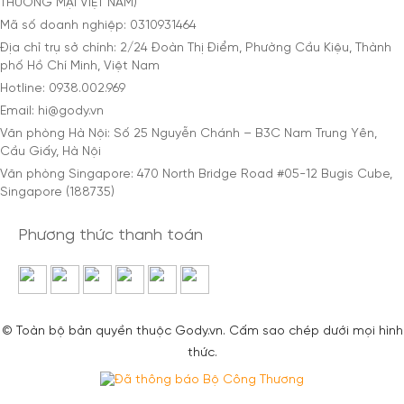
THƯƠNG MẠI VIỆT NAM)
Mã số doanh nghiệp: 0310931464
Địa chỉ trụ sở chính: 2/24 Đoàn Thị Điểm, Phường Cầu Kiệu, Thành
phố Hồ Chí Minh, Việt Nam
Hotline: 0938.002.969
Email: hi@gody.vn
Văn phòng Hà Nội: Số 25 Nguyễn Chánh – B3C Nam Trung Yên,
Cầu Giấy, Hà Nội
Văn phòng Singapore: 470 North Bridge Road #05-12 Bugis Cube,
Singapore (188735)
Phương thức thanh toán
© Toàn bộ bản quyền thuộc Gody.vn. Cấm sao chép dưới mọi hình
thức.