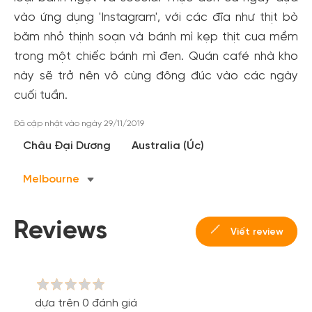
vào ứng dụng 'Instagram', với các đĩa như thịt bò
băm nhỏ thịnh soạn và bánh mì kẹp thịt cua mềm
trong một chiếc bánh mì đen. Quán café nhà kho
này sẽ trở nên vô cùng đông đúc vào các ngày
cuối tuần.
Đã cập nhật vào ngày 29/11/2019
Tạo tài khoản nhanh - nhận nhiều ưu
Châu Đại Dương
Australia (Úc)
đãi!
Tạo tài khoản để có thể
nhận ngay các ưu đãi
hấp dẫn
Melbourne
dành cho thành viên đến từ các đối tác của Gody.vn dành
cho cộng đồng.
Reviews
Viết review
Đăng ký
Hoặc đăng nhập bằng
Đăng nhập Facebook
Đăng nhập Google
dựa trên 0 đánh giá