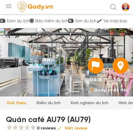
Esim du lịch
Bảo hiểm du lịch
Sim du lịch
Vé máy bay
Đã đi
Sắp đi
0
Gody-er đã đến
Giới thiệu
Điểm du lịch
Kinh nghiệm du lịch
Hình ả
Quán café AU79 (AU79)
0 reviews
Viết review