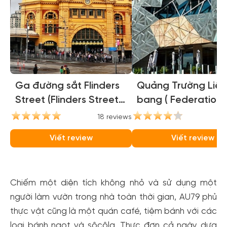
Ga đường sắt Flinders
Quảng Trường Liên
Street (Flinders Street
bang ( Federation
Station)
Square )
18 reviews
16
Viết review
Viết review
Chiếm một diện tích không nhỏ và sử dụng một
người làm vườn trong nhà toàn thời gian, AU79 phủ
thực vật cũng là một quán café, tiệm bánh với các
loại bánh ngọt và sôcôla. Thực đơn cả ngày dựa