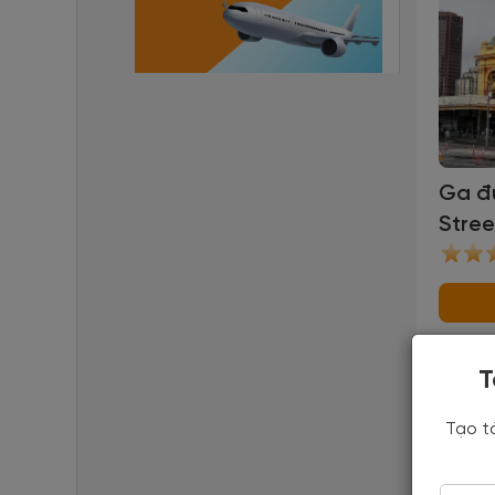
Ga đư
Stree
Stati
T
Quán b
quốc t
Tạo t
từ Len