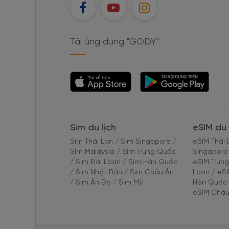
FB
YT
IG
Tải ứng dụng "GODY"
Tải ứng dụng
Tải ứng dụng
"GODY"
"GODY"
Sim du lịch
eSIM du 
Sim Thái Lan
/
Sim Singapore
/
eSIM Thái 
Sim Malaysia
/
Sim Trung Quốc
Singapore
/
Sim Đài Loan
/
Sim Hàn Quốc
eSIM Trun
/
Sim Nhật Bản
/
Sim Châu Âu
Loan
/
eS
/
Sim Ấn Độ
/
Sim Mỹ
Hàn Quốc
eSIM Châu