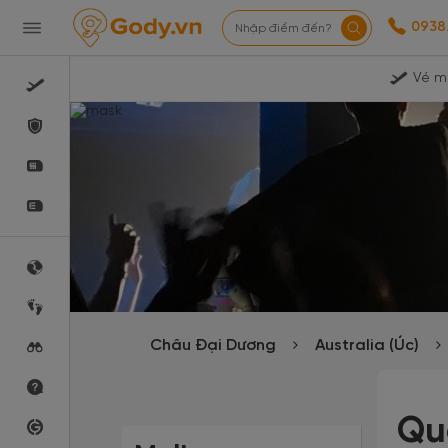
0938
Nhập điểm đến?
Vé m
Châu Đại Dương
Australia (Úc)
Qu