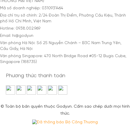
THƯƠNG MẠI VIỆT NAM)
Mã số doanh nghiệp: 0310931464
Địa chỉ trụ sở chính: 2/24 Đoàn Thị Điểm, Phường Cầu Kiệu, Thành
phố Hồ Chí Minh, Việt Nam
Hotline: 0938.002.969
Email: hi@gody.vn
Văn phòng Hà Nội: Số 25 Nguyễn Chánh – B3C Nam Trung Yên,
Cầu Giấy, Hà Nội
Văn phòng Singapore: 470 North Bridge Road #05-12 Bugis Cube,
Singapore (188735)
Phương thức thanh toán
© Toàn bộ bản quyền thuộc Gody.vn. Cấm sao chép dưới mọi hình
thức.