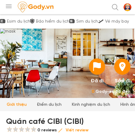
Esim du lịch
Bảo hiểm du lịch
Sim du lịch
Vé máy bay
Đã đi
Sắp đi
0
Gody-er đã đến
Giới thiệu
Điểm du lịch
Kinh nghiệm du lịch
Hình ả
Quán café CIBI (CIBI)
0 reviews
Viết review