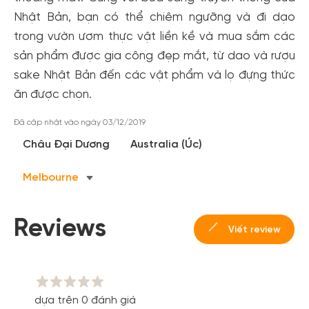
Nhật Bản, bạn có thể chiêm ngưỡng và đi dạo
trong vườn ươm thực vật liền kề và mua sắm các
sản phẩm được gia công đẹp mắt, từ dao và rượu
sake Nhật Bản đến các vật phẩm và lọ đựng thức
ăn được chọn.
Đã cập nhật vào ngày 03/12/2019
Tạo tài khoản nhanh - nhận nhiều ưu
Châu Đại Dương
Australia (Úc)
đãi!
Tạo tài khoản để có thể
nhận ngay các ưu đãi
hấp dẫn
Melbourne
dành cho thành viên đến từ các đối tác của Gody.vn dành
cho cộng đồng.
Reviews
Viết review
Đăng ký
Hoặc đăng nhập bằng
Đăng nhập Facebook
Đăng nhập Google
dựa trên 0 đánh giá