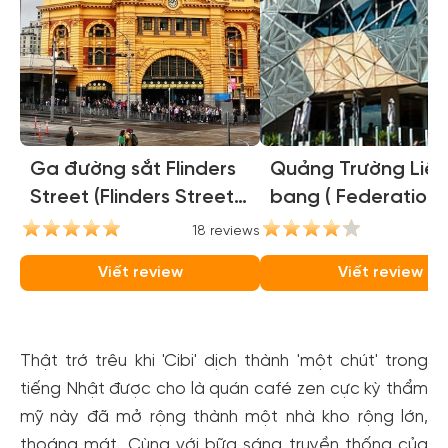
Ga đường sắt Flinders
Quảng Trường Liên
Street (Flinders Street
bang ( Federation
Station)
Square )
18 reviews
16
Viết review
Viết review
Thật trớ trêu khi 'Cibi' dịch thành 'một chút' trong
tiếng Nhật được cho là quán café zen cực kỳ thẩm
mỹ này đã mở rộng thành một nhà kho rộng lớn,
thoáng mát. Cùng với bữa sáng truyền thống của