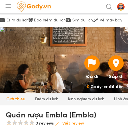
Esim du lịch
Bảo hiểm du lịch
Sim du lịch
Vé máy bay
Đã đi
Sắp đi
0
Gody-er đã đến
Giới thiệu
Điểm du lịch
Kinh nghiệm du lịch
Hình ả
Quán rượu Embla (Embla)
0 reviews
Viết review