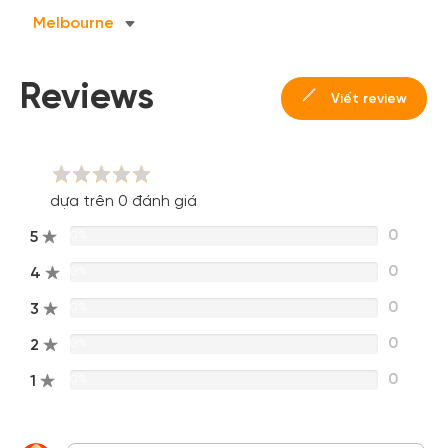
Melbourne
Hoặc đăng nhập bằng
Đăng nhập Facebook
Đăng nhập Google
Reviews
Viết review
dựa trên 0 đánh giá
0
5
0%
0
4
0%
0
3
0%
0
2
0%
0
1
0%