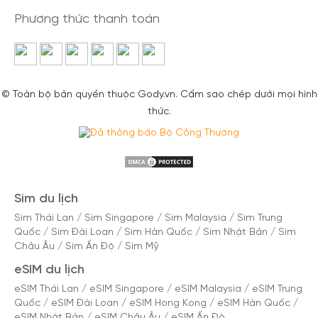
Phương thức thanh toán
© Toàn bộ bản quyền thuộc Gody.vn. Cấm sao chép dưới mọi hình
thức.
Sim du lịch
Sim Thái Lan
/
Sim Singapore
/
Sim Malaysia
/
Sim Trung
Quốc
/
Sim Đài Loan
/
Sim Hàn Quốc
/
Sim Nhật Bản
/
Sim
Châu Âu
/
Sim Ấn Độ
/
Sim Mỹ
eSIM du lịch
eSIM Thái Lan
/
eSIM Singapore
/
eSIM Malaysia
/
eSIM Trung
Quốc
/
eSIM Đài Loan
/
eSIM Hong Kong
/
eSIM Hàn Quốc
/
eSIM Nhật Bản
/
eSIM Châu Âu
/
eSIM Ấn Độ