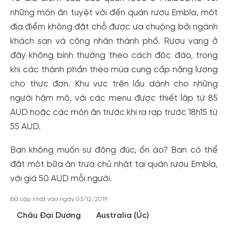
những món ăn tuyệt vời đến quán rượu Embla, một
địa điểm không đặt chỗ được ưa chuộng bởi ngành
khách sạn và công nhân thành phố. Rượu vang ở
đây không bình thường theo cách độc đáo, trong
khi các thành phần theo mùa cung cấp năng lượng
cho thực đơn. Khu vực trên lầu dành cho những
người hâm mộ, với các menu được thiết lập từ 85
AUD hoặc các món ăn trước khi ra rạp trước 18h15 từ
55 AUD.
Bạn không muốn sự đông đúc, ồn ào? Bạn có thể
Tạo tài khoản nhanh - nhận nhiều ưu
đặt một bữa ăn trưa chủ nhật tại quán rượu Embla,
đãi!
với giá 50 AUD mỗi người.
Tạo tài khoản để có thể
nhận ngay các ưu đãi
hấp dẫn
dành cho thành viên đến từ các đối tác của Gody.vn dành
Đã cập nhật vào ngày 03/12/2019
cho cộng đồng.
Châu Đại Dương
Australia (Úc)
Đăng ký