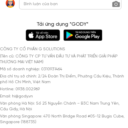
Tải ứng dụng "GODY"
CÔNG TY CỔ PHẦN G SOLUTIONS
(Tên cũ: CÔNG TY CP TƯ VẤN ĐẦU TƯ VÀ PHÁT TRIỂN GIẢI PHÁP
THƯƠNG MẠI VIỆT NAM)
Mã số doanh nghiệp: 0310931464
Địa chỉ trụ sở chính: 2/24 Đoàn Thị Điểm, Phường Cầu Kiệu, Thành
phố Hồ Chí Minh, Việt Nam
Hotline: 0938.002.969
Email: hi@gody.vn
Văn phòng Hà Nội: Số 25 Nguyễn Chánh – B3C Nam Trung Yên,
Cầu Giấy, Hà Nội
Văn phòng Singapore: 470 North Bridge Road #05-12 Bugis Cube,
Singapore (188735)