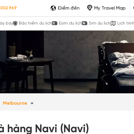
Điểm đến
My Travel Map
.002.969
áy bay
Bảo hiểm du lịch
Esim du lịch
Sim du lịch
Lịch trìn
Melbourne
à hàng Navi (Navi)