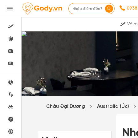
0938
Nhập điểm đến?
Vé m
Châu Đại Dương
Australia (Úc)
Nh