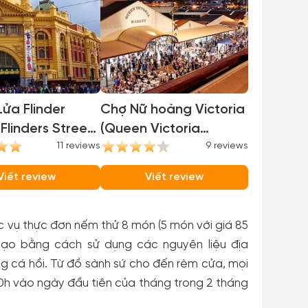
ửa Flinder
Chợ Nữ hoàng Victoria
(Flinders Street
(Queen Victoria
)
11 reviews
Market)
9 reviews
Viết review
Viết review
c vụ thực đơn nếm thử 8 món (5 món với giá 85
hạo bằng cách sử dụng các nguyên liệu địa
g cá hồi. Từ đồ sành sứ cho đến rèm cửa, mọi
10h vào ngày đầu tiên của tháng trong 2 tháng