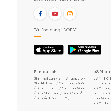
FB
YT
IG
Tải ứng dụng "GODY"
Tải ứng dụng
Tải ứng dụng
"GODY"
"GODY"
Sim du lịch
eSIM du 
Sim Thái Lan
/
Sim Singapore
/
eSIM Thái 
Sim Malaysia
/
Sim Trung Quốc
Singapore
/
Sim Đài Loan
/
Sim Hàn Quốc
eSIM Trun
/
Sim Nhật Bản
/
Sim Châu Âu
Loan
/
eS
/
Sim Ấn Độ
/
Sim Mỹ
Hàn Quốc
eSIM Châu