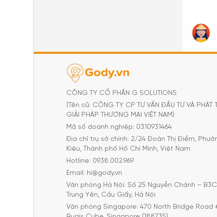
CÔNG TY CỔ PHẦN G SOLUTIONS
(Tên cũ: CÔNG TY CP TƯ VẤN ĐẦU TƯ VÀ PHÁT 
GIẢI PHÁP THƯƠNG MẠI VIỆT NAM)
Mã số doanh nghiệp: 0310931464
Địa chỉ trụ sở chính: 2/24 Đoàn Thị Điểm, Phư
Kiệu, Thành phố Hồ Chí Minh, Việt Nam
Hotline: 0938.002.969
Email: hi@gody.vn
Văn phòng Hà Nội: Số 25 Nguyễn Chánh – B3
Trung Yên, Cầu Giấy, Hà Nội
Văn phòng Singapore: 470 North Bridge Road 
Bugis Cube, Singapore (188735)