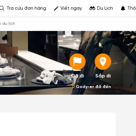
Tra cứu đơn hàng
Viết ngay
Du Lịch
Thô
h du lịch
Đã đi
Sắp đi
0
Gody-er đã đến