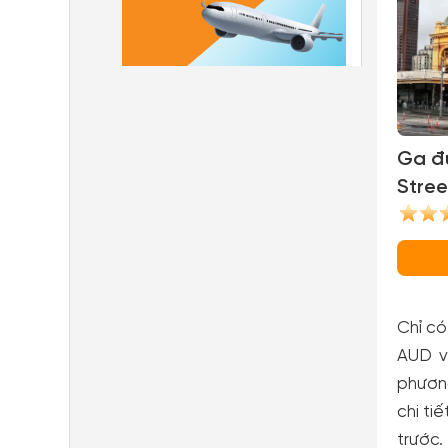
Ga đư
Stree
Stati
Chỉ có
AUD v
phương
chi ti
trước.