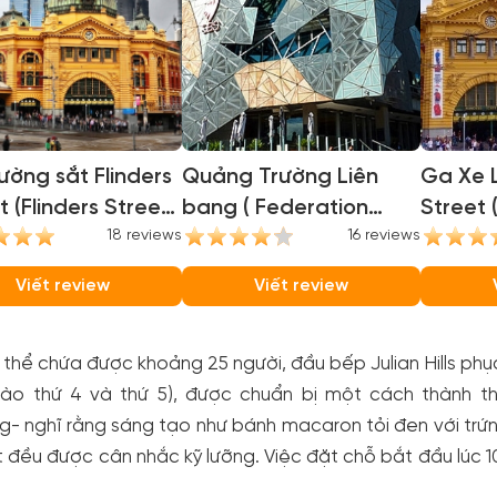
ờng sắt Flinders
Quảng Trường Liên
Ga Xe L
t (Flinders Street
bang ( Federation
Street 
on)
18 reviews
Square )
16 reviews
Station
Viết review
Viết review
 thể chứa được khoảng 25 người, đầu bếp Julian Hills phụ
ào thứ 4 và thứ 5), được chuẩn bị một cách thành t
- nghĩ rằng sáng tạo như bánh macaron tỏi đen với trứn
ết đều được cân nhắc kỹ lưỡng. Việc đặt chỗ bắt đầu lúc 