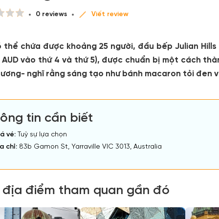
0 reviews
Viết review
ó thể chứa được khoảng 25 người, đầu bếp Julian Hills
5 AUD vào thứ 4 và thứ 5), được chuẩn bị một cách th
hương- nghĩ rằng sáng tạo như bánh macaron tỏi đen vớ
ông tin cần biết
á vé:
Tuỳ sự lựa chọn
a chỉ:
83b Gamon St, Yarraville VIC 3013, Australia
 địa điểm tham quan gần đó