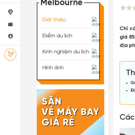
Melbourne
Giới thiệu
Chỉ c
Điểm du lịch
giá 8
địa p
Kinh nghiệm du lịch
Hình ảnh
Th
Gi
Đị
Các