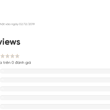
hật vào ngày 02/12/2019
views
a trên 0 đánh giá
0%
0%
0%
0%
0%