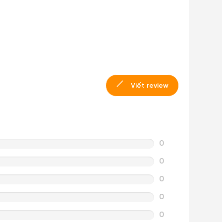
Viết review
0
0
0
0
0