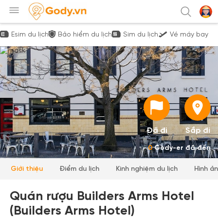
Esim du lịch
Bảo hiểm du lịch
Sim du lịch
Vé máy bay
Đã đi
Sắp đi
0
Gody-er đã đến
Giới thiệu
Điểm du lịch
Kinh nghiệm du lịch
Hình ả
Quán rượu Builders Arms Hotel
(Builders Arms Hotel)