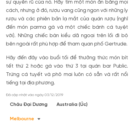
sự quyến rũ của nó. Hãy tìm một món ăn bằng mọi
cách, nhưng ở đó, rượu vang cũng ngon với những ly
rượu và các phiên bản lạ mắt của quán rượu (nghĩ
đến món parma gà và một chiếc bánh cá tuyệt
vời). Những chiếc bàn kiểu dã ngoại trên lối đi bộ
bên ngoài rất phù hợp để tham quan phố Gertrude.
Hãy đến đây vào buổi tối để thưởng thức món bít
tết thứ 2 hoặc gà vào thứ 3 tại quán bar Public.
Trứng cá tuyết và phô mai luôn có sẵn và rất nổi
Tạo tài khoản nhanh - nhận nhiều ưu
tiếng tại địa phương.
đãi!
Đã cập nhật vào ngày 03/12/2019
Tạo tài khoản để có thể
nhận ngay các ưu đãi
hấp dẫn
dành cho thành viên đến từ các đối tác của Gody.vn dành
Châu Đại Dương
Australia (Úc)
cho cộng đồng.
Melbourne
Đăng ký
Hoặc đăng nhập bằng