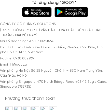
Tải ứng dụng "GODY"
CÔNG TY CỔ PHẦN G SOLUTIONS
(Tên cũ: CÔNG TY CP TƯ VẤN ĐẦU TƯ VÀ PHÁT TRIỂN GIẢI PHÁP
THƯƠNG MẠI VIỆT NAM)
Mã số doanh nghiệp: 0310931464
Địa chỉ trụ sở chính: 2/24 Đoàn Thị Điểm, Phường Cầu Kiệu, Thành
phố Hồ Chí Minh, Việt Nam
Hotline: 0938.002.969
Email: hi@gody.vn
Văn phòng Hà Nội: Số 25 Nguyễn Chánh – B3C Nam Trung Yên,
Cầu Giấy, Hà Nội
Văn phòng Singapore: 470 North Bridge Road #05-12 Bugis Cube,
Singapore (188735)
Phương thức thanh toán