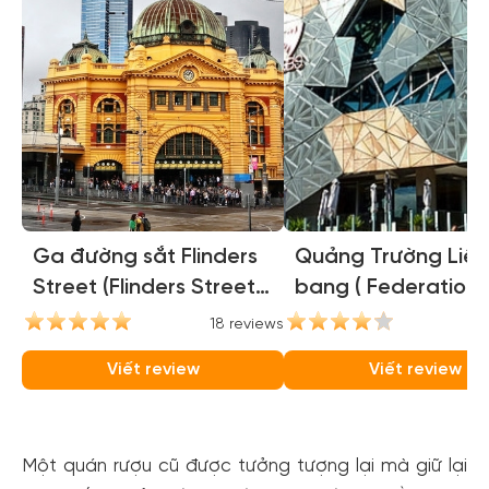
Ga đường sắt Flinders
Quảng Trường Liên
Street (Flinders Street
bang ( Federation
Station)
Square )
18 reviews
16
Viết review
Viết review
Một quán rượu cũ được tưởng tượng lại mà giữ lại