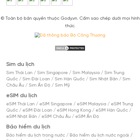
© Toàn bộ bản quyền thuộc Gody.vn. Cấm sao chép dưới mọi hình
thức.
Sim du lịch
Sim Thái Lan
/
Sim Singapore
/
Sim Malaysia
/
Sim Trung
Quốc
/
Sim Đài Loan
/
Sim Hàn Quốc
/
Sim Nhật Bản
/
Sim
Châu Âu
/
Sim Ấn Độ
/
Sim Mỹ
eSIM du lịch
eSIM Thái Lan
/
eSIM Singapore
/
eSIM Malaysia
/
eSIM Trung
Quốc
/
eSIM Đài Loan
/
eSIM Hong Kong
/
eSIM Hàn Quốc
/
eSIM Nhật Bản
/
eSIM Châu Âu
/
eSIM Ấn Độ
Bảo hiểm du lịch
Bảo hiểm du lịch trong nước
/
Bảo hiểm du lịch nước ngoài
/