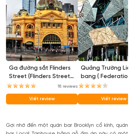
Ga đường sắt Flinders
Quảng Trường Liên
Street (Flinders Street
bang ( Federation
Station)
Square )
18 reviews
16
Viết review
Viết review
Gợi nhớ đến một quán bar Brooklyn cổ kính, quán
bar Local Taphouse bằng gỗ ấm áp này có một