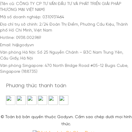
(Tên cũ: CÔNG TY CP TƯ VẤN ĐẦU TƯ VÀ PHÁT TRIỂN GIẢI PHÁP
THƯƠNG MẠI VIỆT NAM)
Mã số doanh nghiệp: 0310931464
Địa chỉ trụ sở chính: 2/24 Đoàn Thị Điểm, Phường Cầu Kiệu, Thành
phố Hồ Chí Minh, Việt Nam
Hotline: 0938.002.969
Email: hi@gody.vn
Văn phòng Hà Nội: Số 25 Nguyễn Chánh – B3C Nam Trung Yên,
Cầu Giấy, Hà Nội
Văn phòng Singapore: 470 North Bridge Road #05-12 Bugis Cube,
Singapore (188735)
Phương thức thanh toán
© Toàn bộ bản quyền thuộc Gody.vn. Cấm sao chép dưới mọi hình
thức.