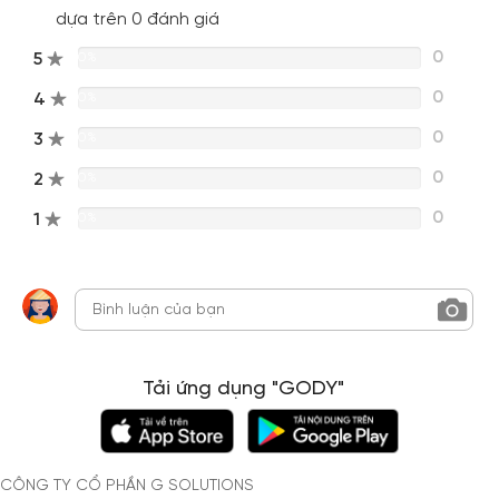
dựa trên 0 đánh giá
0
5
0%
0
4
0%
0
3
0%
0
2
0%
0
1
0%
Tải ứng dụng "GODY"
CÔNG TY CỔ PHẦN G SOLUTIONS