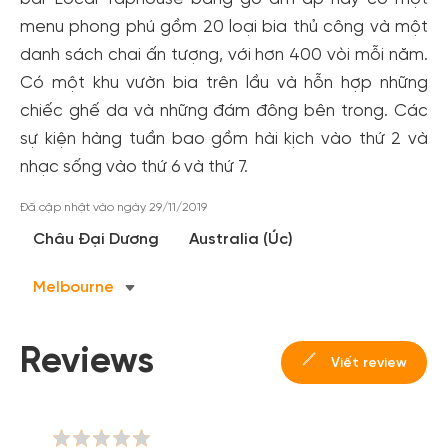
menu phong phú gồm 20 loại bia thủ công và một
danh sách chai ấn tượng, với hơn 400 vòi mỗi năm.
Có một khu vườn bia trên lầu và hỗn hợp những
chiếc ghế da và những đám đông bên trong. Các
sự kiện hàng tuần bao gồm hài kịch vào thứ 2 và
nhạc sống vào thứ 6 và thứ 7.
Tạo tài khoản nhanh - nhận nhiều ưu
Đã cập nhật vào ngày 29/11/2019
Châu Đại Dương
Australia (Úc)
đãi!
Tạo tài khoản để có thể
nhận ngay các ưu đãi
hấp dẫn
Melbourne
dành cho thành viên đến từ các đối tác của Gody.vn dành
cho cộng đồng.
Reviews
Đăng ký
Viết review
Hoặc đăng nhập bằng
Đăng nhập Facebook
Đăng nhập Google