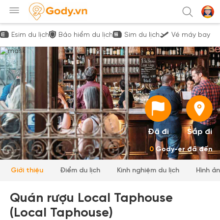
Esim du lịch
Bảo hiểm du lịch
Sim du lịch
Vé máy bay
Đã đi
Sắp đi
0
Gody-er đã đến
Giới thiệu
Điểm du lịch
Kinh nghiệm du lịch
Hình ả
Quán rượu Local Taphouse
(Local Taphouse)