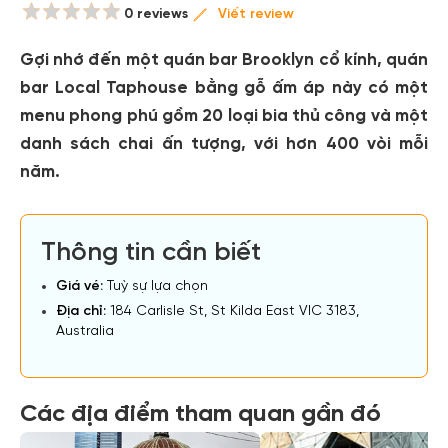
0 reviews
Viết review
Gợi nhớ đến một quán bar Brooklyn cổ kính, quán
bar Local Taphouse bằng gỗ ấm áp này có một
menu phong phú gồm 20 loại bia thủ công và một
danh sách chai ấn tượng, với hơn 400 vòi mỗi
năm.
Thông tin cần biết
Giá vé:
Tuỳ sự lựa chọn
Địa chỉ:
184 Carlisle St, St Kilda East VIC 3183,
Australia
Các địa điểm tham quan gần đó