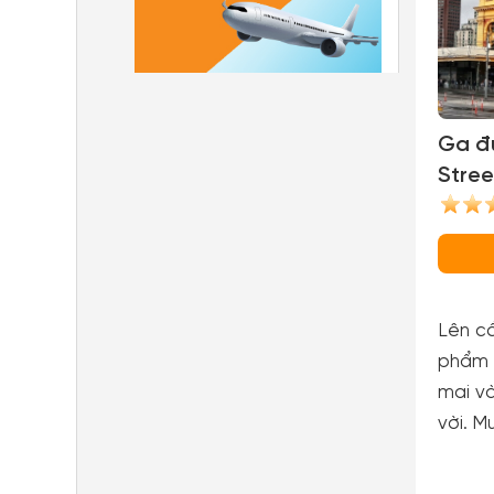
Ga đư
Stree
Stati
Lên cầ
phẩm 
mai và
vời. M