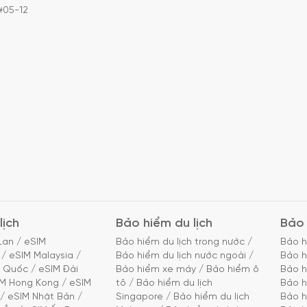
#05-12
lịch
Bảo hiểm du lịch
Bảo 
Lan
/
eSIM
Bảo hiểm du lịch trong nước
/
Bảo h
/
eSIM Malaysia
/
Bảo hiểm du lịch nước ngoài
/
Bảo h
g Quốc
/
eSIM Đài
Bảo hiểm xe máy
/
Bảo hiểm ô
Bảo h
IM Hong Kong
/
eSIM
tô
/
Bảo hiểm du lịch
Bảo h
/
eSIM Nhật Bản
/
Singapore
/
Bảo hiểm du lịch
Bảo h