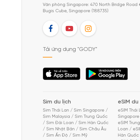
Văn phòng Singapore: 470 North Bridge Road 
Bugis Cube, Singapore (188735)
FB
YT
IG
Tải ứng dụng "GODY"
Tải ứng dụng
Tải ứng dụng
"GODY"
"GODY"
Sim du lịch
eSIM du 
Sim Thái Lan
/
Sim Singapore
/
eSIM Thái 
Sim Malaysia
/
Sim Trung Quốc
Singapore
/
Sim Đài Loan
/
Sim Hàn Quốc
eSIM Trun
/
Sim Nhật Bản
/
Sim Châu Âu
Loan
/
eS
/
Sim Ấn Độ
/
Sim Mỹ
Hàn Quốc