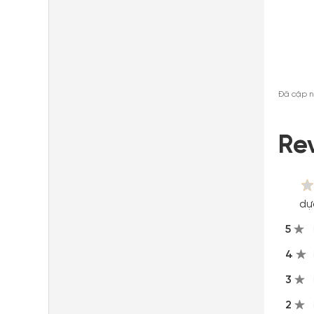
Đã cập n
Re
dự
5
4
3
2