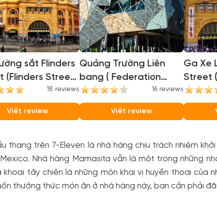
ờng sắt Flinders
Quảng Trường Liên
Ga Xe L
t (Flinders Street
bang ( Federation
Street 
on)
18 reviews
Square )
16 reviews
Station
Viết review
Viết review
u thang trên 7-Eleven là nhà hàng chịu trách nhiệm khở
Mexico. Nhà hàng Mamasita vẫn là một trong những nhà
 khoai tây chiên là những món khai vị huyền thoại của
uốn thưởng thức món ăn ở nhà hàng này, bạn cần phải đặ