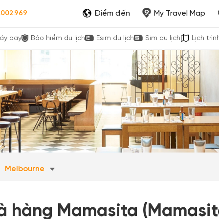
Điểm đến
My Travel Map
.002.969
áy bay
Bảo hiểm du lịch
Esim du lịch
Sim du lịch
Lịch trìn
Melbourne
à hàng Mamasita (Mamasit