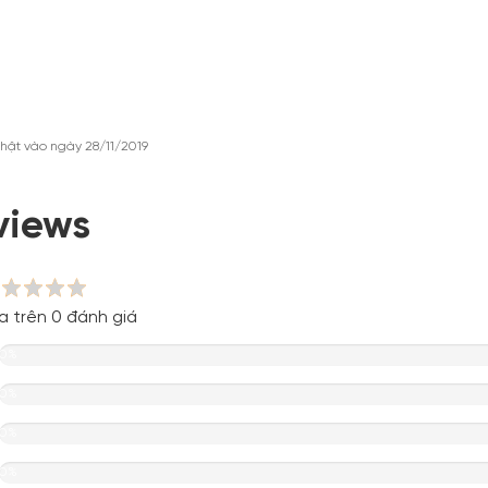
hật vào ngày 28/11/2019
views
a trên 0 đánh giá
0%
0%
0%
0%