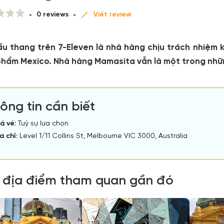
0 reviews
Viết review
ầu thang trên 7-Eleven là nhà hàng chịu trách nhiệm 
phẩm Mexico. Nhà hàng Mamasita vẫn là một trong nhữn
ông tin cần biết
á vé:
Tuỳ sự lựa chọn
a chỉ:
Level 1/11 Collins St, Melbourne VIC 3000, Australia
 địa điểm tham quan gần đó