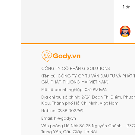
1
CÔNG TY CỔ PHẦN G SOLUTIONS
(Tên cũ: CÔNG TY CP TƯ VẤN ĐẦU TƯ VÀ PHÁT 
GIẢI PHÁP THƯƠNG MẠI VIỆT NAM)
Mã số doanh nghiệp: 0310931464
Địa chỉ trụ sở chính: 2/24 Đoàn Thị Điểm, Phư
Kiệu, Thành phố Hồ Chí Minh, Việt Nam
Hotline: 0938.002.969
Email: hi@gody.vn
Văn phòng Hà Nội: Số 25 Nguyễn Chánh – B3
Trung Yên, Cầu Giấy, Hà Nội