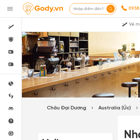
0938
Nhập điểm đến?
Vé m
Châu Đại Dương
Australia (Úc)
Nh