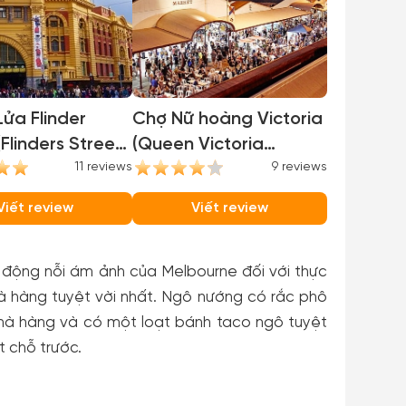
ửa Flinder
Chợ Nữ hoàng Victoria
(Flinders Street
(Queen Victoria
)
11 reviews
Market)
9 reviews
Viết review
Viết review
i động nỗi ám ảnh của Melbourne đối với thực
 hàng tuyệt vời nhất. Ngô nướng có rắc phô
 nhà hàng và có một loạt bánh taco ngô tuyệt
t chỗ trước.