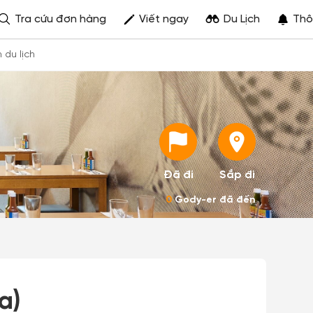
Tra cứu đơn hàng
Viết ngay
Du Lịch
Thô
h du lịch
Đã đi
Sắp đi
0
Gody-er đã đến
a)