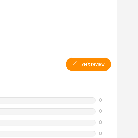
Viết review
0
0
0
0