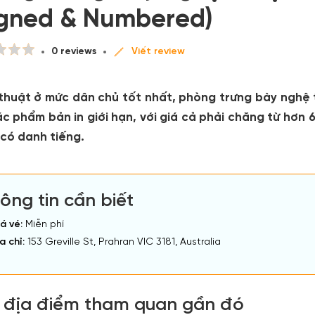
igned & Numbered)
0 reviews
Viết review
thuật ở mức dân chủ tốt nhất, phòng trưng bày nghệ
c phẩm bản in giới hạn, với giá cả phải chăng từ hơn 
 có danh tiếng.
ông tin cần biết
á vé:
Miễn phí
a chỉ:
153 Greville St, Prahran VIC 3181, Australia
 địa điểm tham quan gần đó