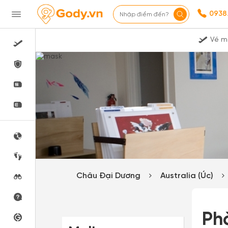
0938
Nhập điểm đến?
Vé m
Châu Đại Dương
Australia (Úc)
Ph