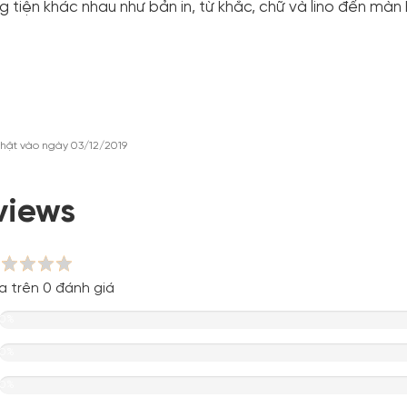
 tiện khác nhau như bản in, từ khắc, chữ và lino đến màn 
hật vào ngày 03/12/2019
views
a trên 0 đánh giá
0%
0%
0%