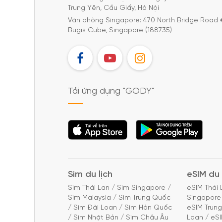
Trung Yên, Cầu Giấy, Hà Nội
Văn phòng Singapore: 470 North Bridge Road 
Bugis Cube, Singapore (188735)
FB
YT
IG
Tải ứng dụng "GODY"
Tải ứng dụng
Tải ứng dụng
"GODY"
"GODY"
Sim du lịch
eSIM du 
Sim Thái Lan
/
Sim Singapore
/
eSIM Thái 
Sim Malaysia
/
Sim Trung Quốc
Singapore
/
Sim Đài Loan
/
Sim Hàn Quốc
eSIM Trun
/
Sim Nhật Bản
/
Sim Châu Âu
Loan
/
eS