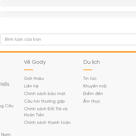
0%
0%
Về Gody
Du lịch
Giới thiệu
Tin tức
TRIỂN
Liên hệ
Khuyến mãi
Chính sách bảo mật
Điểm đến
Câu hỏi thường gặp
Ẩm thực
ờng Cầu
Chính sách Đổi Trả và
Hoàn Tiền
Chính sách thanh toán
C Nam