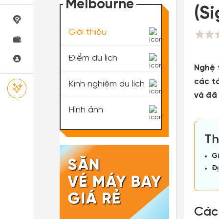
Melbourne
(S
Giới thiệu
Điểm du lịch
Nghệ 
các tá
Kinh nghiệm du lịch
và đã
Hình ảnh
Th
Gi
Đị
Các