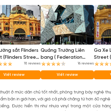
ờng sắt Flinders
Quảng Trường Liên
Ga Xe L
t (Flinders Street
bang ( Federation
Street 
on)
18 reviews
Square )
16 reviews
Station
Viết review
Viết review
thuật ở mức dân chủ tốt nhất, phòng trưng bày nghệ th
ẩm bản in giới hạn, với giá cả phải chăng từ hơn 60 nghệ
tiếng. Được hiển thị như nhựa vinyl trong một cửa hàn