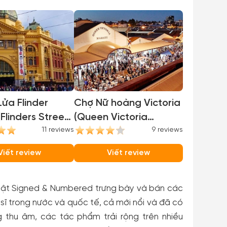
ửa Flinder
Chợ Nữ hoàng Victoria
(Flinders Street
(Queen Victoria
)
11 reviews
Market)
9 reviews
Viết review
Viết review
uật Signed & Numbered trưng bày và bán các
 sĩ trong nước và quốc tế, cả mới nổi và đã có
g thu âm, các tác phẩm trải rộng trên nhiều