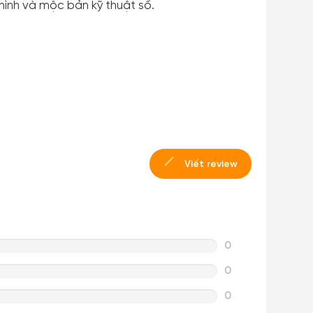
hình và mộc bản kỹ thuật số.
Viết review
0
0
0