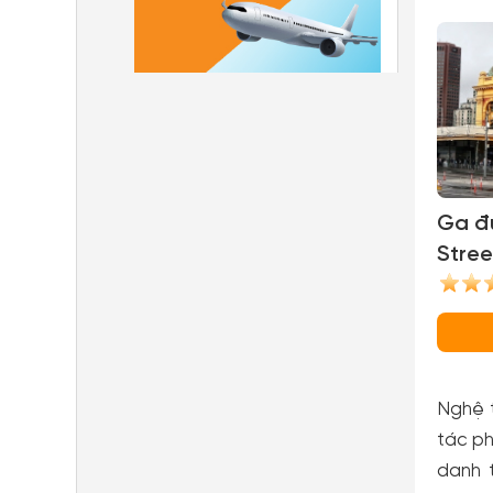
Ga đư
Stree
Stati
Nghệ 
tác ph
danh 