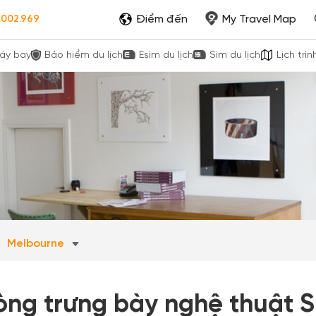
Điểm đến
My Travel Map
.002.969
áy bay
Bảo hiểm du lịch
Esim du lịch
Sim du lịch
Lịch trìn
Melbourne
òng trưng bày nghệ thuật 