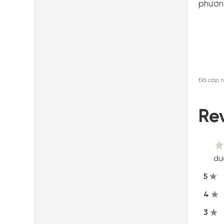
phương
Đã cập n
Re
dự
5
4
3