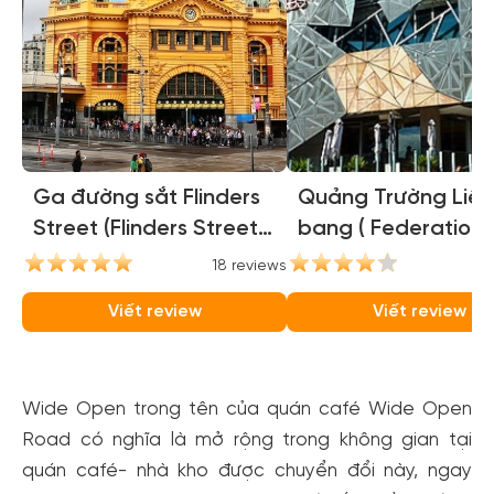
Ga đường sắt Flinders
Quảng Trường Liên
Street (Flinders Street
bang ( Federation
Station)
Square )
18 reviews
16
Viết review
Viết review
Wide Open trong tên của quán café Wide Open
Road có nghĩa là mở rộng trong không gian tại
quán café- nhà kho được chuyển đổi này, ngay