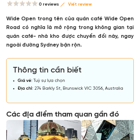
0 reviews
Viết review
Wide Open trong tên của quán café Wide Open
Road có nghĩa là mở rộng trong không gian tại
quán café- nhà kho được chuyển đổi này, ngay
ngoài đường Sydney bận rộn.
Thông tin cần biết
Giá vé:
Tuỳ sự lựa chọn
Địa chỉ:
274 Barkly St, Brunswick VIC 3056, Australia
Các địa điểm tham quan gần đó