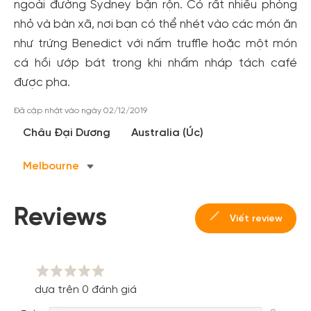
ngoài đường Sydney bận rộn. Có rất nhiều phòng
nhỏ và bàn xã, nơi bạn có thể nhét vào các món ăn
như trứng Benedict với nấm truffle hoặc một món
cá hồi ướp bát trong khi nhấm nháp tách café
được pha.
Đã cập nhật vào ngày 02/12/2019
Tạo tài khoản nhanh - nhận nhiều ưu
Châu Đại Dương
Australia (Úc)
đãi!
Melbourne
Tạo tài khoản để có thể
nhận ngay các ưu đãi
hấp dẫn
dành cho thành viên đến từ các đối tác của Gody.vn dành
cho cộng đồng.
Reviews
Viết review
Đăng ký
Hoặc đăng nhập bằng
Đăng nhập Facebook
Đăng nhập Google
dựa trên 0 đánh giá