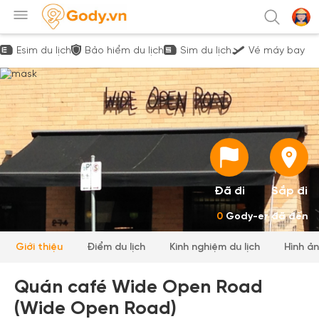
Esim du lịch
Bảo hiểm du lịch
Sim du lịch
Vé máy bay
Đã đi
Sắp đi
0
Gody-er đã đến
Giới thiệu
Điểm du lịch
Kinh nghiệm du lịch
Hình ả
Quán café Wide Open Road
(Wide Open Road)