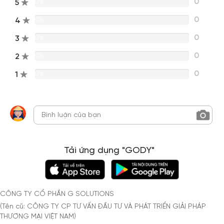
0
5
0%
0
4
0%
0
3
0%
0
2
0%
0
1
0%
Tải ứng dụng "GODY"
CÔNG TY CỔ PHẦN G SOLUTIONS
(Tên cũ: CÔNG TY CP TƯ VẤN ĐẦU TƯ VÀ PHÁT TRIỂN GIẢI PHÁP
THƯƠNG MẠI VIỆT NAM)