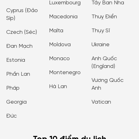
Luxembourg
Tây Ban Nha
Cyprus (Đảo
Macedonia
Thuỵ Điển
Síp)
Malta
Thụy Sĩ
Czech (Séc)
Moldova
Ukraine
Đan Mạch
Monaco
Anh Quốc
Estonia
(England)
Montenegro
Phần Lan
Vương Quốc
Hà Lan
Pháp
Anh
Georgia
Vatican
Đức