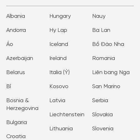
Albania
Hungary
Nauy
Andorra
Hy Lạp
Ba Lan
Áo
Iceland
Bồ Đào Nha
Azerbaijan
Ireland
Romania
Belarus
Italia (Ý)
Liên bang Nga
Bỉ
Kosovo
San Marino
Bosnia &
Latvia
Serbia
Herzegovina
Liechtenstein
Slovakia
Bulgaria
Lithuania
Slovenia
Croatia