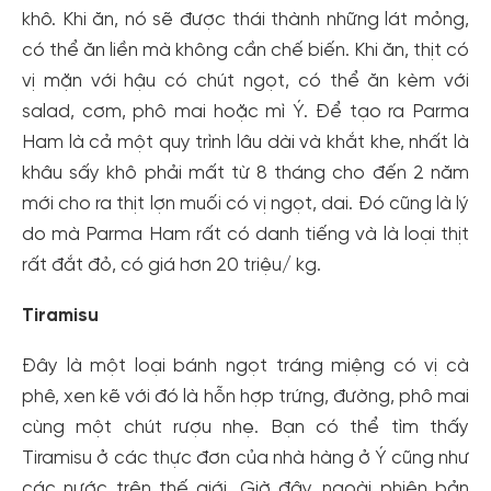
khô. Khi ăn, nó sẽ được thái thành những lát mỏng,
có thể ăn liền mà không cần chế biến. Khi ăn, thịt có
vị mặn với hậu có chút ngọt, có thể ăn kèm với
salad, cơm, phô mai hoặc mì Ý. Để tạo ra Parma
Ham là cả một quy trình lâu dài và khắt khe, nhất là
khâu sấy khô phải mất từ 8 tháng cho đến 2 năm
mới cho ra thịt lợn muối có vị ngọt, dai. Đó cũng là lý
do mà Parma Ham rất có danh tiếng và là loại thịt
rất đắt đỏ, có giá hơn 20 triệu/ kg.
Tiramisu
Đây là một loại bánh ngọt tráng miệng có vị cà
phê, xen kẽ với đó là hỗn hợp trứng, đường, phô mai
cùng một chút rượu nhẹ. Bạn có thể tìm thấy
Tiramisu ở các thực đơn của nhà hàng ở Ý cũng như
các nước trên thế giới. Giờ đây, ngoài phiên bản