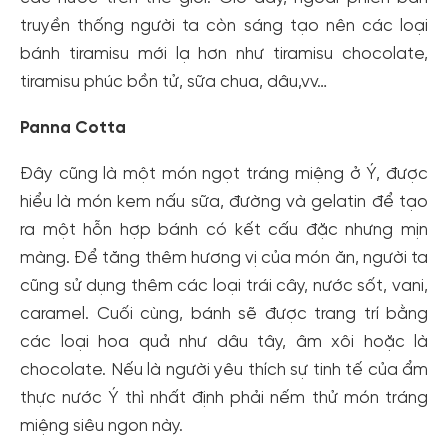
truyền thống người ta còn sáng tạo nên các loại
bánh tiramisu mới lạ hơn như tiramisu chocolate,
tiramisu phúc bồn tử, sữa chua, dâu,vv…
Panna Cotta
Đây cũng là một món ngọt tráng miệng ở Ý, được
hiểu là món kem nấu sữa, đường và gelatin để tạo
ra một hỗn hợp bánh có kết cấu đặc nhưng mịn
màng. Để tăng thêm hương vị của món ăn, người ta
cũng sử dụng thêm các loại trái cây, nước sốt, vani,
caramel. Cuối cùng, bánh sẽ được trang trí bằng
các loại hoa quả như dâu tây, âm xôi hoặc là
chocolate. Nếu là người yêu thích sự tinh tế của ẩm
thực nước Ý thì nhất định phải nếm thử món tráng
miệng siêu ngon này.