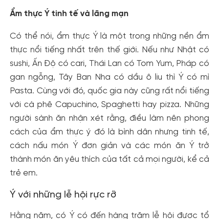
Ẩm thực Ý tinh tế và lãng mạn
Có thể nói, ẩm thực Ý là một trong những nền ẩm
thực nổi tiếng nhất trên thế giới. Nếu như Nhật có
sushi, Ấn Độ có cari, Thái Lan có Tom Yum, Pháp có
gan ngỗng, Tây Ban Nha có dầu ô liu thì Ý có mì
Pasta. Cùng với đó, quốc gia này cũng rất nổi tiếng
với cà phê Capuchino, Spaghetti hay pizza. Những
người sành ăn nhận xét rằng, điều làm nên phong
cách của ẩm thực ý đó là bình dân nhưng tinh tế,
cách nấu món Ý đơn giản và các món ăn Ý trở
thành món ăn yêu thích của tất cả mọi người, kể cả
trẻ em.
Ý với những lễ hội rực rỡ
Hằng năm, có Ý có đến hàng trăm lễ hội được tổ