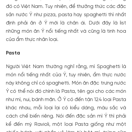
đó có Việt Nam. Tuy nhiên, để thưởng thức các đặc
sản nước Ý như pizza, pasta hay spaghetti thì nhất
định phải ăn ở Ý mới là chân ái. Dưới đây là list
những món ăn Ý nổi tiếng nhất và cũng là tinh hoa
của ẩm thực nhân loại.
Pasta
Người Việt Nam thường nghĩ rằng, mì Spaghetti là
món nổi tiếng nhất của Ý, tuy nhiên, ẩm thực nước
này không chỉ có spaghetti. Món ăn đặc trưng nước
Ý có thể nói đó chính là Pasta, tên gọi cho các món
như mì, nui, bánh mặn. Ở Ý có đến tận 124 loại Pasta
khác nhau, mỗi loại lại có kiểu dáng, màu sắc và
cách chế biến riêng. Nói đến đặc sản mì Ý thì phải
kể đến mỳ Ravioli, một loại Pasta giống như một