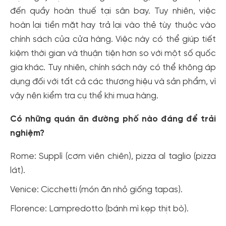
đến quầy hoàn thuế tại sân bay. Tuy nhiên, việc
hoàn lại tiền mặt hay trả lại vào thẻ tùy thuộc vào
chính sách của cửa hàng. Việc này có thể giúp tiết
kiệm thời gian và thuận tiện hơn so với một số quốc
gia khác. Tuy nhiên, chính sách này có thể không áp
dụng đối với tất cả các thương hiệu và sản phẩm, vì
vậy nên kiểm tra cụ thể khi mua hàng.
Có những quán ăn đường phố nào đáng để trải
nghiệm?
Rome: Supplì (cơm viên chiên), pizza al taglio (pizza
lát).
Venice: Cicchetti (món ăn nhỏ giống tapas).
Florence: Lampredotto (bánh mì kẹp thịt bò).