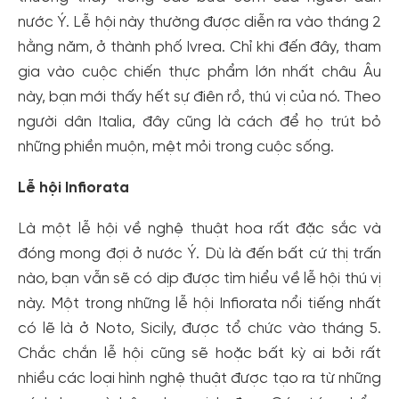
nước Ý. Lễ hội này thường được diễn ra vào tháng 2
hằng năm, ở thành phố Ivrea. Chỉ khi đến đây, tham
gia vào cuộc chiến thực phẩm lớn nhất châu Âu
này, bạn mới thấy hết sự điên rồ, thú vị của nó. Theo
người dân Italia, đây cũng là cách để họ trút bỏ
những phiền muộn, mệt mỏi trong cuộc sống.
Lễ hội Infiorata
Là một lễ hội về nghệ thuật hoa rất đặc sắc và
đóng mong đợi ở nước Ý. Dù là đến bất cứ thị trấn
nào, bạn vẫn sẽ có dịp được tìm hiểu về lễ hội thú vị
này. Một trong những lễ hội Infiorata nổi tiếng nhất
có lẽ là ở Noto, Sicily, được tổ chức vào tháng 5.
Chắc chắn lễ hội cũng sẽ hoặc bất kỳ ai bởi rất
nhiều các loại hình nghệ thuật được tạo ra từ những