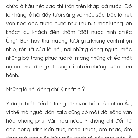
chức ở hầu hết các thị trấn trên khắp cả nước. Đó
là những lễ hội đầy tươi sáng và màu sắc, bộc lộ nét
văn hóa đặc trưng cũng như thu hút một lượng lớn
khách du khách đến thăm “đất nước hình chiếc
Ủng”. Bạn hãy thử mường tượng ra khung cảnh nhộn
nhịp, rộn rã của lễ hội, nơi những dòng người mặc
những bộ trang phục rực rỡ, mang những chiếc mặt
nạ có chút đáng sợ cùng rất nhiều những cuộc diễu
hành.
Những lễ hội đáng chú ý nhất ở Ý
Ý được biết đến là trung tâm văn hóa của châu Âu,
vì thế mà người dân Italia cũng có một đời sống văn
hóa phong phú. Văn hóa nước Ý không chỉ đến từ
các công trình kiến trúc, nghệ thuật, âm nhạc, ẩm