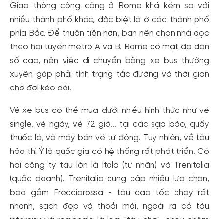
Giao thông công cộng ở Rome khá kém so với
nhiều thành phố khác, đặc biệt là ở các thành phố
phía Bắc. Để thuận tiện hơn, bạn nên chọn nhà dọc
theo hai tuyến metro A và B. Rome có mật độ dân
số cao, nên việc di chuyển bằng xe bus thường
xuyên gặp phải tình trạng tắc đường và thời gian
chờ đợi kéo dài.
Vé xe bus có thể mua dưới nhiều hình thức như vé
single, vé ngày, vé 72 giờ... tại các sạp báo, quầy
thuốc lá, và máy bán vé tự động. Tuy nhiên, về tàu
hỏa thì Ý là quốc gia có hệ thống rất phát triển. Có
hai công ty tàu lớn là Italo (tư nhân) và Trenitalia
(quốc doanh). Trenitalia cung cấp nhiều lựa chọn,
bao gồm Frecciarossa - tàu cao tốc chạy rất
nhanh, sạch đẹp và thoải mái, ngoài ra có tàu