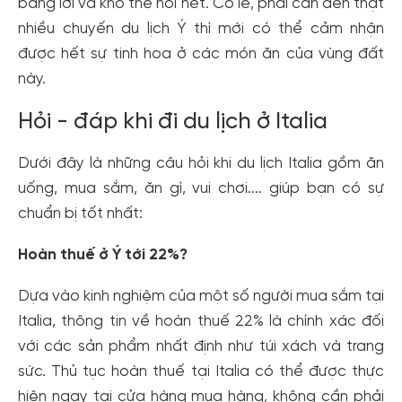
bằng lời và khó thể nói hết. Có lẽ, phải cần đến thật
nhiều chuyến du lịch Ý thì mới có thể cảm nhận
được hết sự tinh hoa ở các món ăn của vùng đất
này.
Hỏi - đáp khi đi du lịch ở Italia
Dưới đây là những câu hỏi khi du lịch Italia gồm ăn
uống, mua sắm, ăn gì, vui chơi.... giúp bạn có sự
chuẩn bị tốt nhất:
Hoàn thuế ở Ý tới 22%?
Dựa vào kinh nghiệm của một số người mua sắm tại
Italia, thông tin về hoàn thuế 22% là chính xác đối
với các sản phẩm nhất định như túi xách và trang
sức. Thủ tục hoàn thuế tại Italia có thể được thực
hiện ngay tại cửa hàng mua hàng, không cần phải