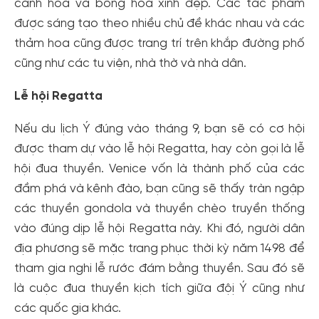
cánh hoa và bông hoa xinh đẹp. Các tác phẩm
được sáng tạo theo nhiều chủ đề khác nhau và các
thảm hoa cũng được trang trí trên khắp đường phố
cũng như các tu viện, nhà thờ và nhà dân.
Lễ hội Regatta
Nếu du lịch Ý đúng vào tháng 9, bạn sẽ có cơ hội
được tham dự vào lễ hội Regatta, hay còn gọi là lễ
hội đua thuyền. Venice vốn là thành phố của các
đầm phá và kênh đào, bạn cũng sẽ thấy tràn ngập
các thuyền gondola và thuyền chèo truyền thống
vào đúng dịp lễ hội Regatta này. Khi đó, người dân
địa phương sẽ mặc trang phục thời kỳ năm 1498 để
tham gia nghi lễ rước đám bằng thuyền. Sau đó sẽ
là cuộc đua thuyền kịch tích giữa độị Ý cũng như
các quốc gia khác.