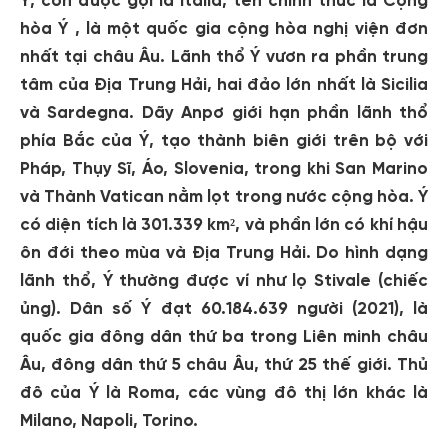
Ý, còn được gọi là Italia, tên chính thức là Cộng
hòa Ý , là một quốc gia cộng hòa nghị viện đơn
nhất tại châu Âu. Lãnh thổ Ý vươn ra phần trung
tâm của Địa Trung Hải, hai đảo lớn nhất là Sicilia
và Sardegna. Dãy Anpơ giới hạn phần lãnh thổ
phía Bắc của Ý, tạo thành biên giới trên bộ với
Pháp, Thụy Sĩ, Áo, Slovenia, trong khi San Marino
và Thành Vatican nằm lọt trong nước cộng hòa. Ý
có diện tích là 301.339 km², và phần lớn có khí hậu
ôn đới theo mùa và Địa Trung Hải. Do hình dạng
lãnh thổ, Ý thường được ví như lọ Stivale (chiếc
ủng). Dân số Ý đạt 60.184.639 người (2021), là
quốc gia đông dân thứ ba trong Liên minh châu
Âu, đông dân thứ 5 châu Âu, thứ 25 thế giới. Thủ
đô của Ý là Roma, các vùng đô thị lớn khác là
Milano, Napoli, Torino.