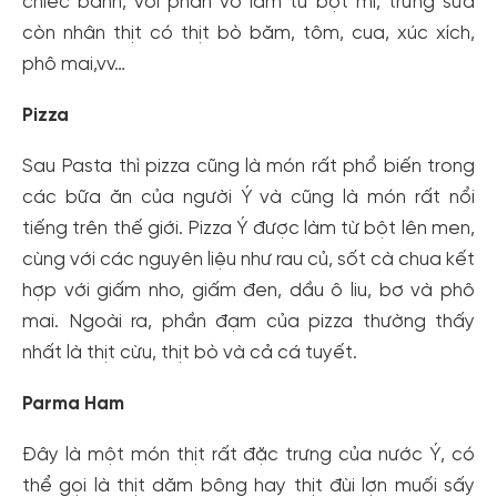
chiếc bánh, với phần vỏ làm từ bột mì, trứng sữa
còn nhân thịt có thịt bò băm, tôm, cua, xúc xích,
phô mai,vv…
Pizza
Sau Pasta thì pizza cũng là món rất phổ biến trong
các bữa ăn của người Ý và cũng là món rất nổi
tiếng trên thế giới. Pizza Ý được làm từ bột lên men,
cùng với các nguyên liệu như rau củ, sốt cà chua kết
hợp với giấm nho, giấm đen, dầu ô liu, bơ và phô
mai. Ngoài ra, phần đạm của pizza thường thấy
nhất là thịt cừu, thịt bò và cả cá tuyết.
Parma Ham
Đây là một món thịt rất đặc trưng của nước Ý, có
thể gọi là thịt dăm bông hay thịt đùi lợn muối sấy