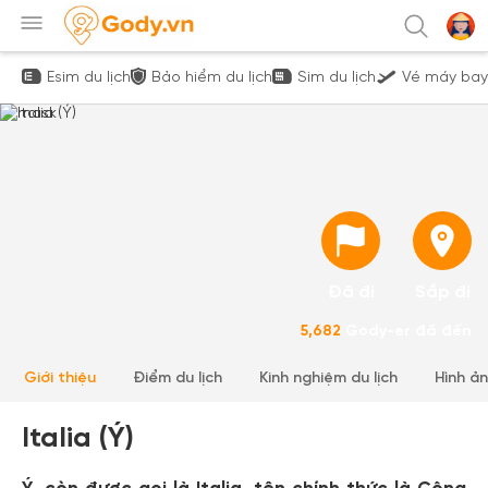
Esim du lịch
Bảo hiểm du lịch
Sim du lịch
Vé máy bay
Đã đi
Sắp đi
5,682
Gody-er đã đến
Giới thiệu
Điểm du lịch
Kinh nghiệm du lịch
Hình ả
Italia (Ý)