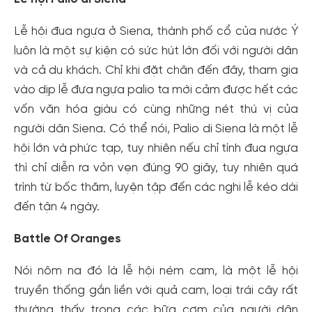
Lễ hội đua ngựa ở Siena, thành phố cổ của nước Ý
luôn là một sự kiện có sức hút lớn đối với người dân
và cả du khách. Chỉ khi đặt chân đến đây, tham gia
vào dịp lễ đưa ngựa palio ta mới cảm được hết các
vốn văn hóa giàu có cùng những nét thú vị của
người dân Siena. Có thể nói, Palio di Siena là một lễ
hội lớn và phức tạp, tuy nhiên nếu chỉ tính đua ngựa
thì chỉ diễn ra vỏn vẹn đúng 90 giây, tuy nhiên quá
trình từ bốc thăm, luyện tập đến các nghi lễ kéo dài
đến tận 4 ngày.
Battle Of Oranges
Nói nôm na đó là lễ hội ném cam, là một lễ hội
truyền thống gắn liền với quả cam, loại trái cây rất
thường thấy trong các bữa cơm của người dân