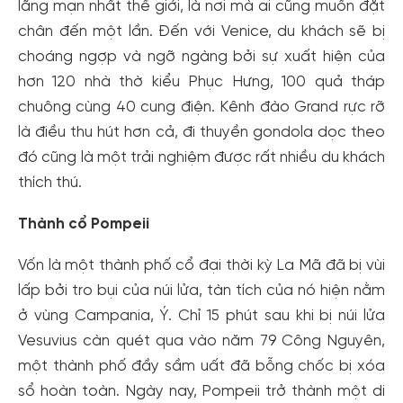
lãng mạn nhất thế giới, là nơi mà ai cũng muốn đặt
chân đến một lần. Đến với Venice, du khách sẽ bị
choáng ngợp và ngỡ ngàng bởi sự xuất hiện của
hơn 120 nhà thờ kiểu Phục Hưng, 100 quả tháp
chuông cùng 40 cung điện. Kênh đào Grand rực rỡ
là điều thu hút hơn cả, đi thuyền gondola dọc theo
đó cũng là một trải nghiệm được rất nhiều du khách
thích thú.
Thành cổ Pompeii
Vốn là một thành phố cổ đại thời kỳ La Mã đã bị vùi
lấp bởi tro bụi của núi lửa, tàn tích của nó hiện nằm
ở vùng Campania, Ý. Chỉ 15 phút sau khi bị núi lửa
Vesuvius càn quét qua vào năm 79 Công Nguyên,
một thành phố đầy sầm uất đã bỗng chốc bị xóa
sổ hoàn toàn. Ngày nay, Pompeii trở thành một di