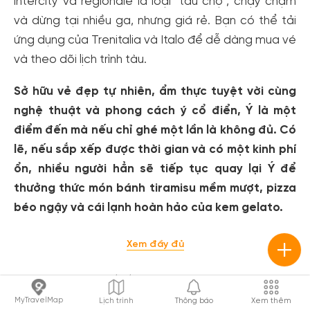
intercity và regionale là loại "tàu chợ", chạy chậm
và dừng tại nhiều ga, nhưng giá rẻ. Bạn có thể tải
ứng dụng của Trenitalia và Italo để dễ dàng mua vé
và theo dõi lịch trình tàu.
Sở hữu vẻ đẹp tự nhiên, ẩm thực tuyệt vời cùng
nghệ thuật và phong cách ý cổ điển, Ý là một
điểm đến mà nếu chỉ ghé một lần là không đủ. Có
lẽ, nếu sắp xếp được thời gian và có một kinh phí
ổn, nhiều người hẳn sẽ tiếp tục quay lại Ý để
thưởng thức món bánh tiramisu mềm mượt, pizza
béo ngậy và cái lạnh hoàn hảo của kem gelato.
Xem đầy đủ
Đã cập nhật vào ngày 09/07/2024
MyTravelMap
Lịch trình
Thông báo
Xem thêm
Châu Âu
Italia (Ý)