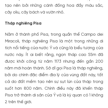
tạo nên bởi những cánh đồng hoa đầy màu sắc,
cây oliu, cây bách và vườn nhỏ.
Tháp nghiêng Pisa
Nằm ở thành phố Pisa, trong quần thể Campo dei
Miracoli, tháp nghiêng Pisa là một trong những di
tích nổi tiếng của nước Ý và cũng là biểu tượng của
nước này. Ít ai biết rằng, ngọn tháp cao 55m đã
được khởi công từ năm 1173 nhưng đến gần 200
năm mới hoàn thành. Sở dĩ gọi Pisa là tháp nghiêng,
bởi do chính đặc điểm địa lý của vùng đất này, tất
cả do đất mềm tạo nên sự sụt lún của tháp trong
suốt hơn 800 năm. Chính điều này đã khiến tháp
Pisa trở thành di sản của Ý và là kỳ quan có 1 không
2 trên thế giới.