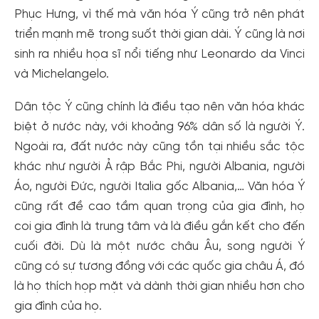
Phục Hưng, vì thế mà văn hóa Ý cũng trở nên phát
triển mạnh mẽ trong suốt thời gian dài. Ý cũng là nơi
sinh ra nhiều họa sĩ nổi tiếng như Leonardo da Vinci
và Michelangelo.
Dân tộc Ý cũng chính là điều tạo nên văn hóa khác
biệt ở nước này, với khoảng 96% dân số là người Ý.
Ngoài ra, đất nước này cũng tồn tại nhiều sắc tộc
khác như người Ả rập Bắc Phi, người Albania, người
Áo, người Đức, người Italia gốc Albania,… Văn hóa Ý
cũng rất đề cao tầm quan trọng của gia đình, họ
coi gia đình là trung tâm và là điều gắn kết cho đến
cuối đời. Dù là một nước châu Âu, song người Ý
cũng có sự tương đồng với các quốc gia châu Á, đó
là họ thích họp mặt và dành thời gian nhiều hơn cho
gia đình của họ.