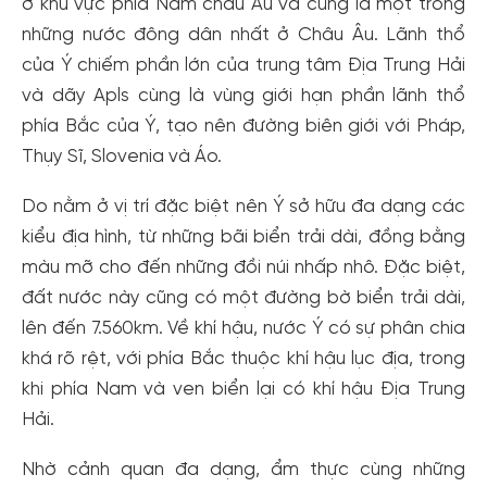
ở khu vực phía Nam châu Âu và cũng là một trong
những nước đông dân nhất ở Châu Âu. Lãnh thổ
của Ý chiếm phần lớn của trung tâm Địa Trung Hải
và dãy Apls cùng là vùng giới hạn phần lãnh thổ
phía Bắc của Ý, tạo nên đường biên giới với Pháp,
Thụy Sĩ, Slovenia và Áo.
Do nằm ở vị trí đặc biệt nên Ý sở hữu đa dạng các
kiểu địa hình, từ những bãi biển trải dài, đồng bằng
màu mỡ cho đến những đồi núi nhấp nhô. Đặc biệt,
đất nước này cũng có một đường bờ biển trải dài,
lên đến 7.560km. Về khí hậu, nước Ý có sự phân chia
khá rõ rệt, với phía Bắc thuộc khí hậu lục địa, trong
khi phía Nam và ven biển lại có khí hậu Địa Trung
Hải.
Nhờ cảnh quan đa dạng, ẩm thực cùng những