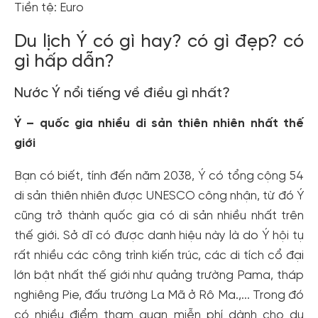
Tiền tệ: Euro
Du lịch Ý có gì hay? có gì đẹp? có
gì hấp dẫn?
Nước Ý nổi tiếng về điều gì nhất?
Ý – quốc gia nhiều di sản thiên nhiên nhất thế
giới
Bạn có biết, tính đến năm 2038, Ý có tổng cộng 54
di sản thiên nhiên được UNESCO công nhận, từ đó Ý
cũng trở thành quốc gia có di sản nhiều nhất trên
thế giới. Sở dĩ có được danh hiệu này là do Ý hội tụ
rất nhiều các công trình kiến trúc, các di tích cổ đại
lớn bật nhất thế giới như quảng trường Pama, tháp
nghiêng Pie, đấu trường La Mã ở Rô Ma.,... Trong đó
có nhiều điểm tham quan miễn phí dành cho du