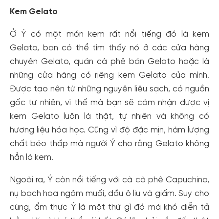
Kem Gelato
Ở Ý có một món kem rất nổi tiếng đó là kem
Gelato, bạn có thể tìm thấy nó ở các cửa hàng
chuyên Gelato, quán cà phê bán Gelato hoặc là
những cửa hàng có riêng kem Gelato của mình.
Được tạo nên từ những nguyên liệu sạch, có nguồn
gốc tự nhiên, vì thế mà bạn sẽ cảm nhận được vị
kem Gelato luôn là thật, tự nhiên và không có
hương liệu hóa học. Cũng vì độ đặc mịn, hàm lượng
chất béo thấp mà người Ý cho rằng Gelato không
hẳn là kem.
Ngoài ra, Ý còn nổi tiếng với cà cà phê Capuchino,
nụ bạch hoa ngâm muối, dầu ô liu và giấm. Suy cho
cùng, ẩm thực Ý là một thứ gì đó mà khó diễn tả