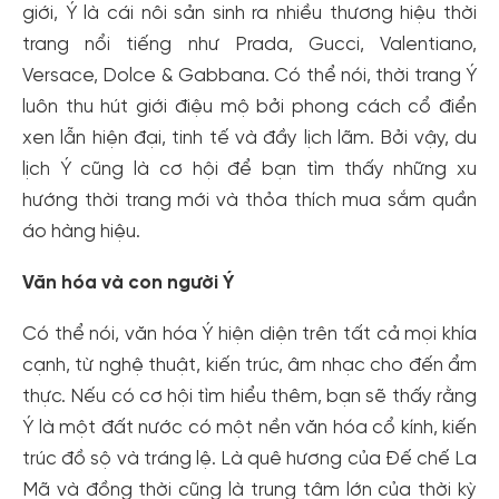
giới, Ý là cái nôi sản sinh ra nhiều thương hiệu thời
trang nổi tiếng như Prada, Gucci, Valentiano,
Versace, Dolce & Gabbana. Có thể nói, thời trang Ý
luôn thu hút giới điệu mộ bởi phong cách cổ điển
xen lẫn hiện đại, tinh tế và đầy lịch lãm. Bởi vậy, du
lịch Ý cũng là cơ hội để bạn tìm thấy những xu
hướng thời trang mới và thỏa thích mua sắm quần
áo hàng hiệu.
Văn hóa và con người Ý
Có thể nói, văn hóa Ý hiện diện trên tất cả mọi khía
cạnh, từ nghệ thuật, kiến trúc, âm nhạc cho đến ẩm
thực. Nếu có cơ hội tìm hiểu thêm, bạn sẽ thấy rằng
Ý là một đất nước có một nền văn hóa cổ kính, kiến
trúc đồ sộ và tráng lệ. Là quê hương của Đế chế La
Mã và đồng thời cũng là trung tâm lớn của thời kỳ