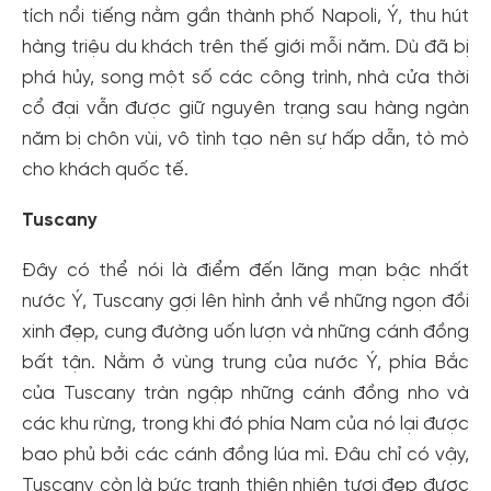
tích nổi tiếng nằm gần thành phố Napoli, Ý, thu hút
hàng triệu du khách trên thế giới mỗi năm. Dù đã bị
phá hủy, song một số các công trình, nhà cửa thời
cổ đại vẫn được giữ nguyên trạng sau hàng ngàn
năm bị chôn vùi, vô tình tạo nên sự hấp dẫn, tò mò
cho khách quốc tế.
Tuscany
Đây có thể nói là điểm đến lãng mạn bậc nhất
nước Ý, Tuscany gợi lên hình ảnh về những ngọn đồi
xinh đẹp, cung đường uốn lượn và những cánh đồng
bất tận. Nằm ở vùng trung của nước Ý, phía Bắc
của Tuscany tràn ngập những cánh đồng nho và
các khu rừng, trong khi đó phía Nam của nó lại được
bao phủ bởi các cánh đồng lúa mì. Đâu chỉ có vậy,
Tuscany còn là bức tranh thiên nhiên tươi đẹp được