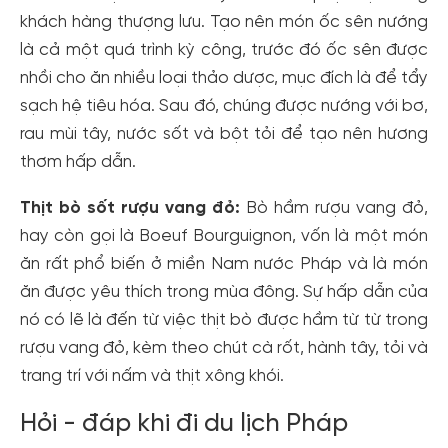
khách hàng thượng lưu. Tạo nên món ốc sên nướng
là cả một quá trình kỳ công, trước đó ốc sên được
nhồi cho ăn nhiều loại thảo dược, mục đích là để tẩy
sạch hệ tiêu hóa. Sau đó, chúng được nướng với bơ,
rau mùi tây, nước sốt và bột tỏi để tạo nên hương
thơm hấp dẫn.
Thịt bò sốt rượu vang đỏ:
Bò hầm rượu vang đỏ,
hay còn gọi là Boeuf Bourguignon, vốn là một món
ăn rất phổ biến ở miền Nam nước Pháp và là món
ăn được yêu thích trong mùa đông. Sự hấp dẫn của
nó có lẽ là đến từ việc thịt bò được hầm từ từ trong
rượu vang đỏ, kèm theo chút cà rốt, hành tây, tỏi và
trang trí với nấm và thịt xông khói.
Hỏi - đáp khi đi du lịch Pháp