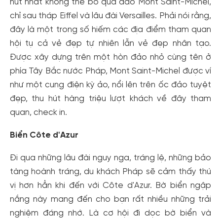
hút nhất không thể bỏ qua đảo Mont Saint-Michel,
chỉ sau tháp Eiffel và lâu đài Versailles. Phải nói rằng,
đây là một trong số hiếm các địa điểm tham quan
hội tụ cả vẻ đẹp tự nhiên lẫn vẻ đẹp nhân tạo.
Được xây dựng trên một hòn đảo nhỏ cùng tên ở
phía Tây Bắc nước Pháp, Mont Saint-Michel được ví
như một cung điện kỳ ảo, nổi lên trên ốc đảo tuyệt
đẹp, thu hút hàng triệu lượt khách về đây tham
quan, check in.
Biển Côte d'Azur
Đi qua những lâu đài nguy nga, tráng lệ, những bảo
tàng hoành tráng, du khách Pháp sẽ cảm thấy thú
vị hơn hẳn khi đến với Côte d'Azur. Bờ biển ngập
nắng này mang đến cho bạn rất nhiều những trải
nghiệm đáng nhớ. Là cơ hội đi dọc bờ biển và