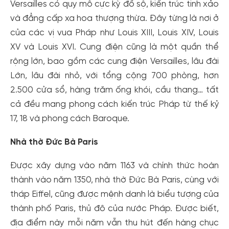
Versailles có quy mô cực kỳ đồ sộ, kiến trúc tinh xảo
và đẳng cấp xa hoa thượng thừa. Đây từng là nơi ở
của các vị vua Pháp như Louis XIII, Louis XIV, Louis
XV và Louis XVI. Cung điện cũng là một quần thể
rộng lớn, bao gồm các cung điện Versailles, lâu đài
Lớn, lâu đài nhỏ, với tổng cộng 700 phòng, hơn
2.500 cửa sổ, hàng trăm ống khói, cầu thang… tất
cả đều mang phong cách kiến trúc Pháp từ thế kỷ
17, 18 và phong cách Baroque.
Nhà thờ Đức Bà Paris
Được xây dựng vào năm 1163 và chính thức hoàn
thành vào năm 1350, nhà thờ Đức Bà Paris, cùng với
tháp Eiffel, cũng được mệnh danh là biểu tượng của
thành phố Paris, thủ đô của nước Pháp. Được biết,
địa điểm này mỗi năm vẫn thu hút đến hàng chục