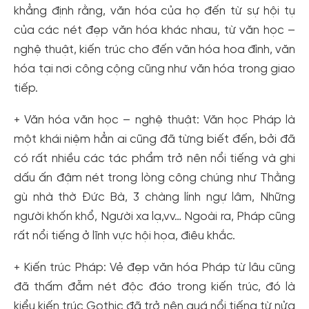
khẳng định rằng, văn hóa của họ đến từ sự hội tụ
của các nét đẹp văn hóa khác nhau, từ văn học –
nghệ thuật, kiến trúc cho đến văn hóa hoa đình, văn
hóa tại nơi công cộng cũng như văn hóa trong giao
tiếp.
+ Văn hóa văn học – nghệ thuật: Văn học Pháp là
một khái niệm hẳn ai cũng đã từng biết đến, bởi đã
có rất nhiều các tác phẩm trở nên nổi tiếng và ghi
dấu ấn đậm nét trong lòng công chúng như Thằng
gù nhà thờ Đức Bà, 3 chàng lính ngự lâm, Những
người khốn khổ, Người xa lạ,vv… Ngoài ra, Pháp cũng
rất nổi tiếng ở lĩnh vực hội họa, điêu khắc.
+ Kiến trúc Pháp: Vẻ đẹp văn hóa Pháp từ lâu cũng
đã thấm đẫm nét độc đáo trong kiến trúc, đó là
kiểu kiến trúc Gothic đã trở nên quá nổi tiếng từ nửa