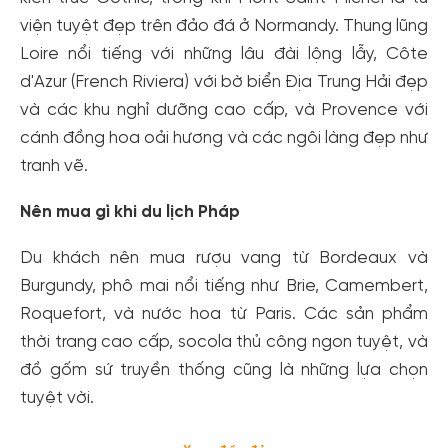
viện tuyệt đẹp trên đảo đá ở Normandy. Thung lũng
Loire nổi tiếng với những lâu đài lộng lẫy, Côte
d'Azur (French Riviera) với bờ biển Địa Trung Hải đẹp
và các khu nghỉ dưỡng cao cấp, và Provence với
cánh đồng hoa oải hương và các ngôi làng đẹp như
tranh vẽ.
Nên mua gì khi du lịch Pháp
Du khách nên mua rượu vang từ Bordeaux và
Burgundy, phô mai nổi tiếng như Brie, Camembert,
Roquefort, và nước hoa từ Paris. Các sản phẩm
thời trang cao cấp, socola thủ công ngon tuyệt, và
đồ gốm sứ truyền thống cũng là những lựa chọn
tuyệt vời.