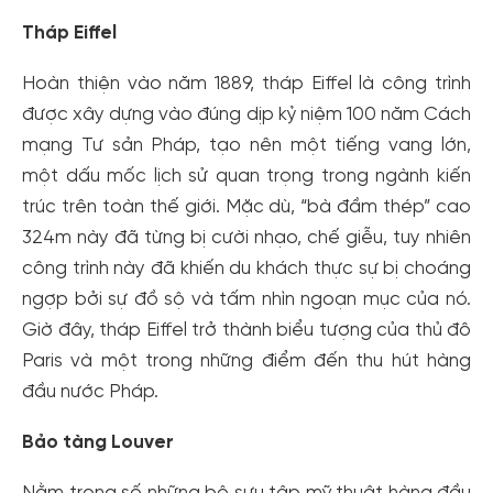
Tháp Eiffel
Hoàn thiện vào năm 1889, tháp Eiffel là công trình
được xây dựng vào đúng dịp kỷ niệm 100 năm Cách
mạng Tư sản Pháp, tạo nên một tiếng vang lớn,
một dấu mốc lịch sử quan trọng trong ngành kiến
trúc trên toàn thế giới. Mặc dù, “bà đầm thép” cao
324m này đã từng bị cười nhạo, chế giễu, tuy nhiên
công trình này đã khiến du khách thực sự bị choáng
ngợp bởi sự đồ sộ và tấm nhìn ngoạn mục của nó.
Giờ đây, tháp Eiffel trở thành biểu tượng của thủ đô
Paris và một trong những điểm đến thu hút hàng
đầu nước Pháp.
Bảo tàng Louver