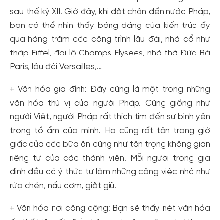
sau thế kỷ XII. Giờ đây, khi đặt chân đến nước Pháp,
bạn có thể nhìn thấy bóng dáng của kiến trúc ấy
qua hàng trăm các công trình lâu đài, nhà cổ như
tháp Eiffel, đại lộ Champs Elysees, nhà thờ Đức Bà
Paris, lâu đài Versailles,…
+ Văn hóa gia đình: Đây cũng là một trong những
văn hóa thú vị của người Pháp. Cũng giống như
người Việt, người Pháp rất thích tìm đến sự bình yên
trong tổ ẩm của mình. Họ cũng rất tôn trọng giờ
giấc của các bữa ăn cũng như tôn trọng không gian
riêng tư của các thành viên. Mỗi người trong gia
đình đều có ý thức tự làm những công việc nhà như
rửa chén, nấu cơm, giặt giũ.
+ Văn hóa nơi công cộng: Bạn sẽ thấy nét văn hóa