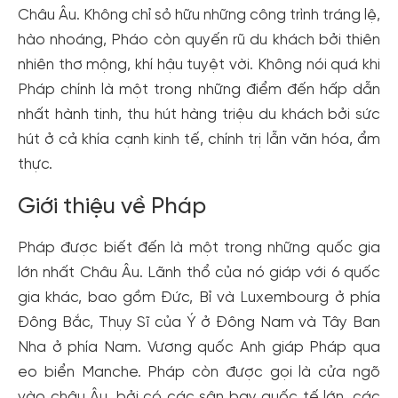
Châu Âu. Không chỉ sỏ hữu những công trình tráng lệ,
hào nhoáng, Pháo còn quyến rũ du khách bởi thiên
nhiên thơ mộng, khí hậu tuyệt vời. Không nói quá khi
Pháp chính là một trong những điểm đến hấp dẫn
nhất hành tinh, thu hút hàng triệu du khách bởi sức
hút ở cả khía cạnh kinh tế, chính trị lẫn văn hóa, ẩm
thực.
Giới thiệu về Pháp
Pháp được biết đến là một trong những quốc gia
lớn nhất Châu Âu. Lãnh thổ của nó giáp với 6 quốc
gia khác, bao gồm Đức, Bỉ và Luxembourg ở phía
Đông Bắc, Thụy Sĩ của Ý ở Đông Nam và Tây Ban
Nha ở phía Nam. Vương quốc Anh giáp Pháp qua
eo biển Manche. Pháp còn được gọi là cửa ngõ
vào châu Âu, bởi có các sân bay quốc tế lớn, các