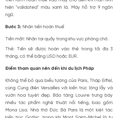
trên form hoàn thuế vào máy cho đến khi màn hình
hiện "validated" màu xanh lá. Máy hỗ trợ 9 ngôn
ngữ.
Bước 3:
Nhận tiền hoàn thuế
Tiền mặt: Nhận tại quầy trong khu vực phòng chờ.
Thẻ: Tiền sẽ được hoàn vào thẻ trong tối đa 3
tháng, có thể bằng USD hoặc EUR.
Điểm tham quan nên đến khi du lịch Pháp
Không thể bỏ qua biểu tượng của Paris, Tháp Eiffel,
cùng Cung điện Versailles với kiến trúc lộng lẫy và
vườn hoa tuyệt đẹp. Bảo tàng Louvre trưng bày
nhiều tác phẩm nghệ thuật nổi tiếng, bao gồm
Mona Lisa. Nhà thờ Đức Bà Paris là một kiệt tác
kiến trúc Gothic, trong khi Mont Saint-Michel là tu