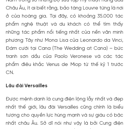
Nằm trong số những bộ sưu tập mỹ thuật hàng đầu
Châu Âu, ít ai biết rằng, bảo tàng Louvre từng là nơi
ở của hoàng gia. Tại đây, có khoảng 35.000 tác
phẩm nghệ thuật và du khách có thể tìm thấy
những tác phẩm nổi tiếng nhất của nền văn minh
phương Tây như Mona Lisa của Leonardo da Vinci,
Đám cưới tại Cana (The Wedding at Cana) – bức
tranh sơn dầu của Paolo Veronese và các tác
phẩm điêu khắc Venus de Miop từ thế kỷ 1 trước
CN.
Lâu đài Versailles
Được mệnh danh là cung điện lộng lẫy nhất và đẹp
nhất thế giới, lâu đài Versailles cũng chính là biểu
tượng cho quyền lực hùng mạnh và sự giàu có bậc
nhất châu Âu. Sở dĩ nói như vậy là bởi Cung điện