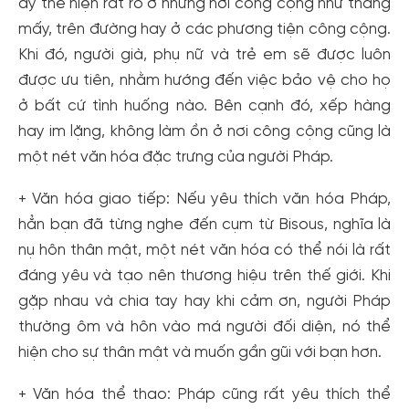
ấy thế hiện rất rõ ở những nơi công cộng như thang
mấy, trên đường hay ở các phương tiện công cộng.
Khi đó, người già, phụ nữ và trẻ em sẽ được luôn
được ưu tiên, nhằm hướng đến việc bảo vệ cho họ
ở bất cứ tình huống nào. Bên cạnh đó, xếp hàng
hay im lặng, không làm ồn ở nơi công cộng cũng là
một nét văn hóa đặc trưng của người Pháp.
+ Văn hóa giao tiếp: Nếu yêu thích văn hóa Pháp,
hẳn bạn đã từng nghe đến cụm từ Bisous, nghĩa là
nụ hôn thân mật, một nét văn hóa có thể nói là rất
đáng yêu và tạo nên thương hiệu trên thế giới. Khi
gặp nhau và chia tay hay khi cảm ơn, người Pháp
thường ôm và hôn vào má người đối diện, nó thể
hiện cho sự thân mật và muốn gần gũi với bạn hơn.
+ Văn hóa thể thao: Pháp cũng rất yêu thích thể