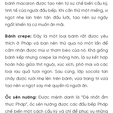
bánh macaron được tạo nên từ sự chế biến cầu kỳ,
tinh tế của người đầu bếp. Khi cắn thử một miếng, vị
ngọt nhẹ lan trên tận đầu lưỡi, tạo nên sự ngây
ngất khiến ta cứ muốn ăn mãi.
Bánh crepe:
Đây là một loại bánh rất được yêu
thích ở Pháp và bạn nên thử qua nó một lần để
cảm nhận được mùi vị thơm béo của nó. Khá giống
bánh kếp nhưng crepe lại mỏng hơn, là sự kết hợp
hoàn hảo giữa thịt nguội, xúc xích, phô mai và các
loại rau quả tươi ngon. Sau cùng, lớp socola tan
chảy được rưới nhẹ lên trên bánh, vừa trang trí vừa
tạo nên vị ngọt say mê quyến rũ người ăn.
Ốc sên nướng:
Được mệnh danh là “Đệ nhất ẩm
thực Pháp”, ốc sên nướng được các đầu bếp Pháp
chế biến một cách cầu kỳ và chỉ để phục vụ những