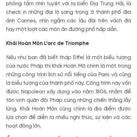
phóng tầm nhìn tuyệt vời ra biển Địa Trung Hải, là
check in những đại lộ sang trọng ở thành phố địa
ảnh Cannes, nhìn ngắm các lâu đài trên vách đá
hay một loạt các món ăn đường phố hấp dẫn.
Khải Hoàn Môn L’arc de Triomphe
Nếu như bạn đã biết tháp Eiffel là một biểu tượng
của nước Pháp thì Khải Hoàn Mô chính là một trong
những công trình lịch sử nổi tiếng của Paris và cũng
là biểu tượng của thành phố này. Công trình này vốn
được Napoleon xây dựng vào năm 1806, nhằm để
tôn vinh quân đội Pháp cùng những chiến thắng lẫy
lừng. Khải Hoàn Môn cũng chính là địa điểm được
lựa chọn để diễn ra nhiều nghi thức, sự kiện và các
hoạt động lớn.