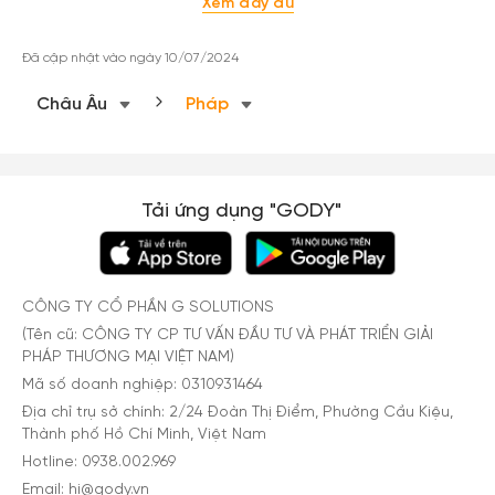
Xem đầy đủ
Đã cập nhật vào ngày 10/07/2024
Châu Âu
Pháp
Tải ứng dụng "GODY"
CÔNG TY CỔ PHẦN G SOLUTIONS
(Tên cũ: CÔNG TY CP TƯ VẤN ĐẦU TƯ VÀ PHÁT TRIỂN GIẢI
PHÁP THƯƠNG MẠI VIỆT NAM)
Mã số doanh nghiệp: 0310931464
Địa chỉ trụ sở chính: 2/24 Đoàn Thị Điểm, Phường Cầu Kiệu,
Thành phố Hồ Chí Minh, Việt Nam
Hotline: 0938.002.969
Email: hi@gody.vn