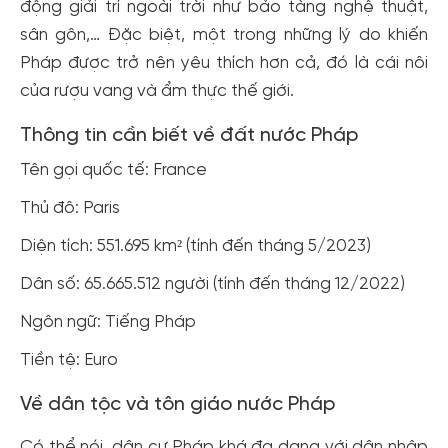
động giải trí ngoài trời như bảo tàng nghệ thuật,
sân gôn,… Đặc biệt, một trong những lý do khiến
Pháp được trở nên yêu thích hơn cả, đó là cái nôi
của rượu vang và ẩm thực thế giới.
Thông tin cần biết về đất nước Pháp
Tên gọi quốc tế: France
Thủ đô: Paris
Diện tích: 551.695 km² (tính đến tháng 5/2023)
Dân số: 65.665.512 người (tính đến tháng 12/2022)
Ngôn ngữ: Tiếng Pháp
Tiền tệ: Euro
Về dân tộc và tôn giáo nước Pháp
Có thể nói, dân cư Pháp khá đa dạng với dân nhập