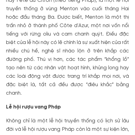
hay Fête du Citron (theo tiếng Pháp), là một lễ hội
truyền thống ở vùng Menton vào cuối tháng Hai
hoặc đầu tháng Ba. Được biết, Menton là một thị
trấn nhỏ ở thành phố Côte d'Azur, một nơi vốn nổi
tiếng với rừng oliu và cam chanh quýt. Điều đặc
biệt của lễ hội này có lẽ chính là sự xuất hiện của rất
nhiều chú hề, nghệ sĩ nhào lộn ở trên khắp các
đường phố. Thú vị hơn, các tác phẩm “khổng lồ”
tạo nên từ các nhân vật hoạt hình, khủng long hay
các loài động vật được trang trí khắp mọi nơi, và
đặc biệt là, tất cả đều được “điêu khắc” bằng
chanh.
Lễ hội rượu vang Pháp
Không chỉ là một lễ hội truyền thống có lịch sử lâu
đời và lễ hội rượu vang Pháp còn là một sự kiện lớn,