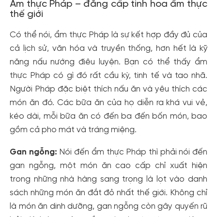
Ẩm thực Pháp – đẳng cấp tinh hoa ẩm thực
thế giới
Có thể nói, ẩm thực Pháp là sự kết hợp đầy đủ của
cả lịch sử, văn hóa và truyền thống, hơn hết là kỹ
năng nấu nướng điêu luyện. Bạn có thể thấy ẩm
thực Pháp có gì đó rất cầu kỳ, tinh tế và tao nhã.
Người Pháp đặc biệt thích nấu ăn và yêu thích các
món ăn đó. Các bữa ăn của họ diễn ra khá vui vẻ,
kéo dài, mỗi bữa ăn có đến ba đến bốn món, bao
gồm cả pho mát và tráng miệng.
Gan ngỗng:
Nói đến ẩm thực Pháp thì phải nói đến
gan ngỗng, một món ăn cao cấp chỉ xuất hiện
trong những nhà hàng sang trọng là lọt vào danh
sách những món ăn đắt đỏ nhất thế giới. Không chỉ
là món ăn dinh dưỡng, gan ngỗng còn gây quyến rũ