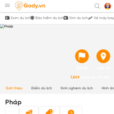
Esim du lịch
Bảo hiểm du lịch
Sim du lịch
Vé máy bay
Đã đi
Sắp đi
7,869
Gody-er đã đến
Giới thiệu
Điểm du lịch
Kinh nghiệm du lịch
Hình ả
Pháp