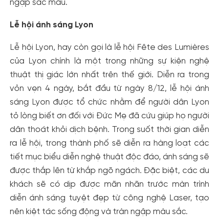
ngập sắc màu.
Lễ hội ánh sáng Lyon
Lễ hội Lyon, hay còn gọi là lễ hội Fête des Lumières
của Lyon chính là một trong những sự kiện nghệ
thuật thị giác lớn nhất trên thế giới. Diễn ra trong
vỏn vẹn 4 ngày, bắt đầu từ ngày 8/12, lễ hội ánh
sáng Lyon được tổ chức nhằm để người dân Lyon
tỏ lòng biết ơn đối với Đức Mẹ đã cứu giúp họ người
dân thoát khỏi dịch bệnh. Trong suốt thời gian diễn
ra lễ hội, trong thành phố sẽ diễn ra hàng loạt các
tiết mục biểu diễn nghệ thuật độc đáo, ánh sáng sẽ
được thắp lên từ khắp ngõ ngách. Đặc biệt, các du
khách sẽ có dịp được mãn nhãn trước màn trình
diễn ánh sáng tuyệt đẹp từ công nghệ Laser, tạo
nên kiệt tác sống động và tràn ngập màu sắc.