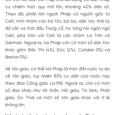
cư chiếm một quy mô lớn, khoảng 40% dân số.
Theo đó, phần lớn người Pháp có nguồn gốc từ
Celt, một nhóm các bộ tộc, bộ lạc, dân tộc thời kỳ
đồ sắt và thời đầu Trung cổ, họ từng nói ngôn ngữ
Celt, pha trộn với Celt là các nhóm La Tinh và
German. Ngoài ra, tại Pháp còn có một số dân tộc
khác gồm Bắc Phi (4%), Đức (2%), Catalan (1%) và
Breton (1%).
Về tôn giáo, có thể nói Pháp là một đất nước tự do
về tôn giáo, tuy nhiên 85% cư dân của nước này
theo đạo Công giáo La Mã. Ngoài ra, còn có một
số đạo khác như Vô thần, Hồi giáo, Tin lành, Phật
giáo, Do Thái và một số tôn giáo khác với tỉ lệ
không lớn.