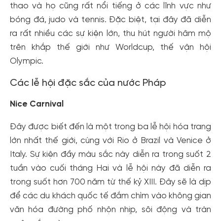
thao và họ cũng rất nổi tiếng ở các lĩnh vực như
bóng đá, judo và tennis. Đặc biệt, tại đây đã diễn
ra rất nhiều các sự kiện lớn, thu hút người hâm mộ
trên khắp thế giới như Worldcup, thế vận hội
Olympic.
Các lễ hội đặc sắc của nước Pháp
Nice Carnival
Đây được biết đến là một trong ba lễ hội hóa trang
lớn nhất thế giới, cùng với Rio ở Brazil và Venice ở
Italy. Sự kiện đầy màu sắc này diễn ra trong suốt 2
tuần vào cuối tháng Hai và lễ hội này đã diễn ra
trong suốt hơn 700 năm từ thế kỷ XIII. Đây sẽ là dịp
để các du khách quốc tế đắm chìm vào không gian
văn hóa đường phố nhộn nhịp, sôi động và tràn