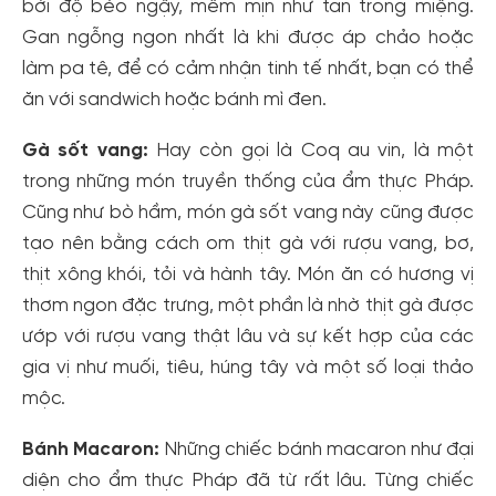
bởi độ béo ngậy, mềm mịn như tan trong miệng.
Gan ngỗng ngon nhất là khi được áp chảo hoặc
làm pa tê, để có cảm nhận tinh tế nhất, bạn có thể
ăn với sandwich hoặc bánh mì đen.
Gà sốt vang:
Hay còn gọi là Coq au vin, là một
trong những món truyền thống của ẩm thực Pháp.
Cũng như bò hầm, món gà sốt vang này cũng được
tạo nên bằng cách om thịt gà với rượu vang, bơ,
thịt xông khói, tỏi và hành tây. Món ăn có hương vị
thơm ngon đặc trưng, một phần là nhờ thịt gà được
ướp với rượu vang thật lâu và sự kết hợp của các
gia vị như muối, tiêu, húng tây và một số loại thảo
mộc.
Bánh Macaron:
Những chiếc bánh macaron như đại
diện cho ẩm thực Pháp đã từ rất lâu. Từng chiếc