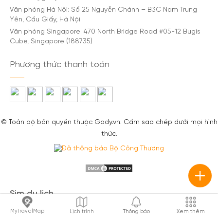
Văn phòng Hà Nội: Số 25 Nguyễn Chánh – B3C Nam Trung
Yên, Cầu Giấy, Hà Nội
Văn phòng Singapore: 470 North Bridge Road #05-12 Bugis
Cube, Singapore (188735)
Phương thức thanh toán
© Toàn bộ bản quyền thuộc Gody.vn. Cấm sao chép dưới mọi hình
thức.
Sim du lịch
Sim Thái Lan
/
Sim Singapore
/
Sim Malaysia
/
Sim Trung
MyTravelMap
Lịch trình
Thông báo
Xem thêm
Quốc
/
Sim Đài Loan
/
Sim Hàn Quốc
/
Sim Nhật Bản
/
Sim