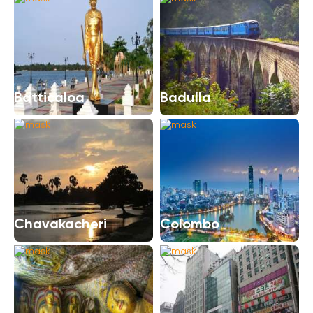
Batticaloa
Badulla
Chavakacheri
Colombo