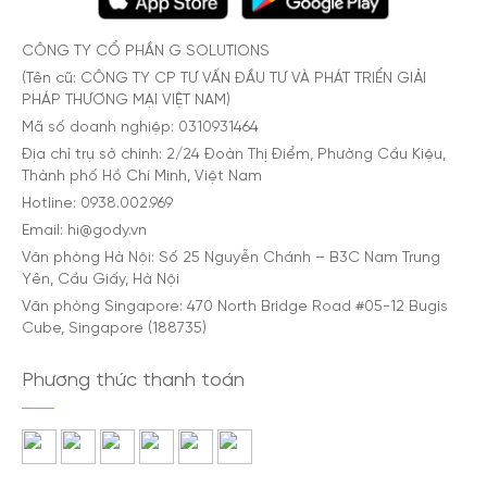
CÔNG TY CỔ PHẦN G SOLUTIONS
(Tên cũ: CÔNG TY CP TƯ VẤN ĐẦU TƯ VÀ PHÁT TRIỂN GIẢI
PHÁP THƯƠNG MẠI VIỆT NAM)
Mã số doanh nghiệp: 0310931464
Địa chỉ trụ sở chính: 2/24 Đoàn Thị Điểm, Phường Cầu Kiệu,
Thành phố Hồ Chí Minh, Việt Nam
Hotline: 0938.002.969
Email: hi@gody.vn
Văn phòng Hà Nội: Số 25 Nguyễn Chánh – B3C Nam Trung
Yên, Cầu Giấy, Hà Nội
Văn phòng Singapore: 470 North Bridge Road #05-12 Bugis
Cube, Singapore (188735)
Phương thức thanh toán