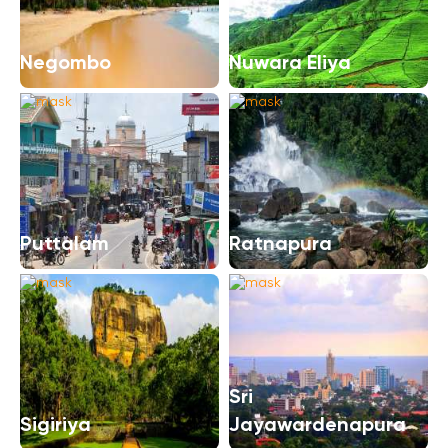
Negombo
Nuwara Eliya
Puttalam
Ratnapura
Sri
Sigiriya
Jayawardenapura