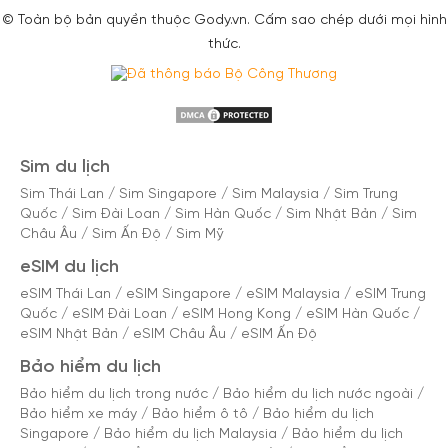
© Toàn bộ bản quyền thuộc Gody.vn. Cấm sao chép dưới mọi hình
thức.
Sim du lịch
Sim Thái Lan
/
Sim Singapore
/
Sim Malaysia
/
Sim Trung
Quốc
/
Sim Đài Loan
/
Sim Hàn Quốc
/
Sim Nhật Bản
/
Sim
Châu Âu
/
Sim Ấn Độ
/
Sim Mỹ
eSIM du lịch
eSIM Thái Lan
/
eSIM Singapore
/
eSIM Malaysia
/
eSIM Trung
Quốc
/
eSIM Đài Loan
/
eSIM Hong Kong
/
eSIM Hàn Quốc
/
eSIM Nhật Bản
/
eSIM Châu Âu
/
eSIM Ấn Độ
Bảo hiểm du lịch
Bảo hiểm du lịch trong nước
/
Bảo hiểm du lịch nước ngoài
/
Bảo hiểm xe máy
/
Bảo hiểm ô tô
/
Bảo hiểm du lịch
Singapore
/
Bảo hiểm du lịch Malaysia
/
Bảo hiểm du lịch