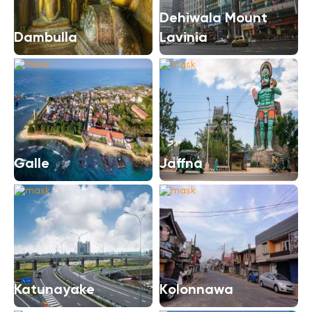
Dehiwala Mount
Dambulla
Lavinia
Galle
Jaffna
Katunayake
Kolonnawa