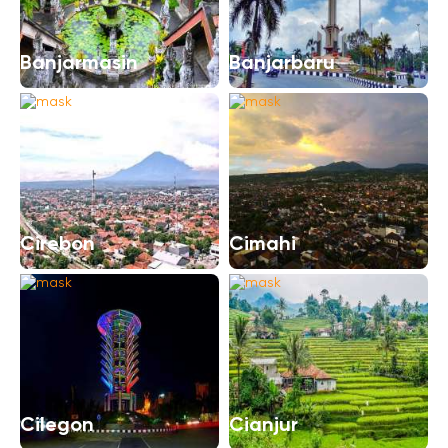
Banjarmasin
Banjarbaru
Cirebon
Cimahi
Cilegon
Cianjur