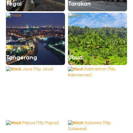
Tegal
Tarakan
Tangerang
Ubud
West Java (Tây
West Kalimantan
Java)
(Tây Kalimantan)