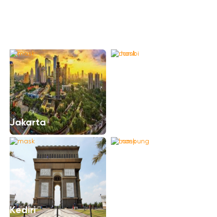
East Kalimantan
(Đông Kalimantan)
Gorontalo
Jambi
Jakarta
Lampung
Kediri