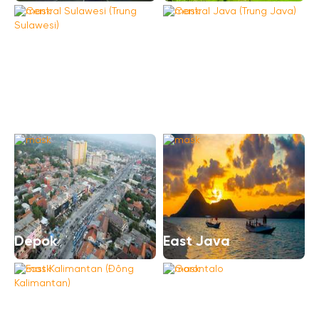
Central Sulawesi
Central Java (Trung
(Trung Sulawesi)
Java)
Depok
East Java