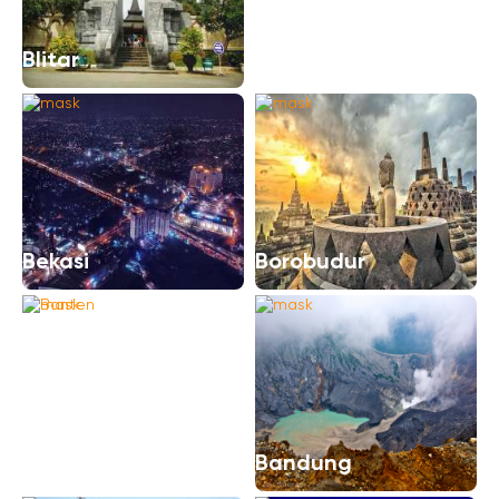
Bengkulu
Blitar
Bekasi
Borobudur
Banten
Bandung