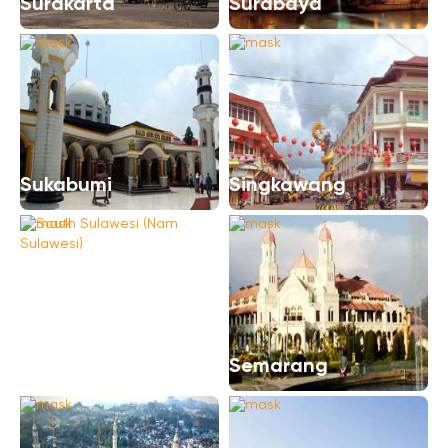
Surakarta
Surabaya
Sukabumi
Singkawang
South Sulawesi (Nam
Sulawesi)
Semarang