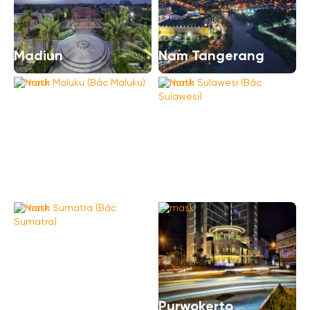
Madiun
Nam Tangerang
North Maluku (Bắc
North Sulawesi (Bắc
Maluku)
Sulawesi)
North Sumatra (Bắc
Sumatra)
Purwokerto