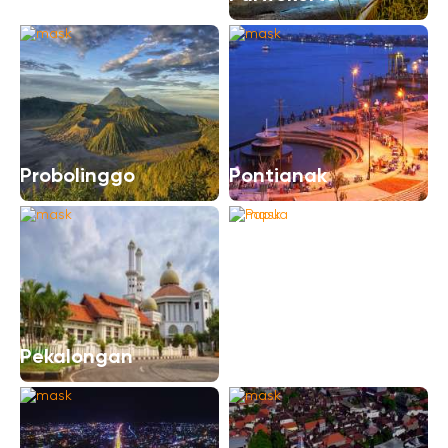
Probolinggo
Pontianak
Papua
Pekalongan