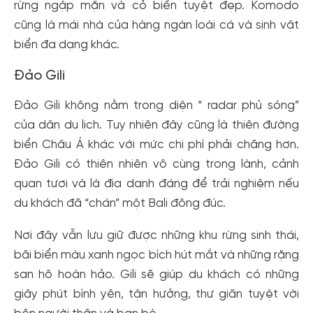
rừng ngập mặn và cỏ biển tuyệt đẹp. Komodo
cũng là mái nhà của hàng ngàn loài cá và sinh vật
biển đa dạng khác.
Đảo Gili
Đảo Gili không nằm trong diện “ radar phủ sóng”
của dân du lịch. Tuy nhiên đây cũng là thiên đường
biển Châu Á khác với mức chi phí phải chăng hơn.
Đảo Gili có thiên nhiên vô cùng trong lành, cảnh
quan tươi và là địa danh đáng để trải nghiệm nếu
du khách đã “chán” một Bali đông đúc.
Nơi đây vẫn lưu giữ được những khu rừng sinh thái,
bãi biển màu xanh ngọc bích hút mắt và những rặng
san hô hoàn hảo. Gili sẽ giúp du khách có những
giây phút bình yên, tận hưởng, thư giãn tuyệt vời