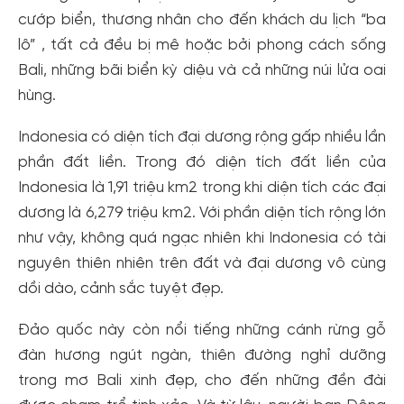
cướp biển, thương nhân cho đến khách du lịch “ba
lô” , tất cả đều bị mê hoặc bởi phong cách sống
Bali, những bãi biển kỳ diệu và cả những núi lửa oai
hùng.
Indonesia có diện tích đại dương rộng gấp nhiều lần
phần đất liền. Trong đó diện tích đất liền của
Indonesia là 1,91 triệu km2 trong khi diện tích các đại
dương là 6,279 triệu km2. Với phần diện tích rộng lớn
như vậy, không quá ngạc nhiên khi Indonesia có tài
nguyên thiên nhiên trên đất và đại dương vô cùng
dồi dào, cảnh sắc tuyệt đẹp.
Đảo quốc này còn nổi tiếng những cánh rừng gỗ
đàn hương ngút ngàn, thiên đường nghỉ dưỡng
trong mơ Bali xinh đẹp, cho đến những đền đài