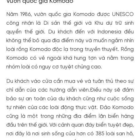
Vườn quốc gia Komodo
Năm 1986, vườn quốc gia Komodo được UNESCO
công nhận là Di sản thế giới và Khu dự trữ sinh
quyển thế giới. Du khách đến với Indonesia đều
không thể bỏ qua địa điểm này và muốn ngắm nhìn
loài rồng Komodo độc lạ trong truyền thuyết. Rồng
Komodo có vẻ ngoài khá hung tợn và nằm trong
nhóm loài có nguy cơ tuyệt chủng cao.
Du khách vào cửa cần mua vé và tuân thủ theo sự
chỉ dẫn của các hướng dẫn viên.Điều này sẽ đảm
bảo sự an toàn của du khách cũng như cuộc sống
tự nhiên của các loài động thực vật. Đảo Komodo
cũng là một trong những địa điểm lặn biển hàng
đầu trên thế giới. Với cảnh quan đáy biển tuyệt đẹp,
nơi đây là nơi sinh sống của hơn có 385 loài san hô,