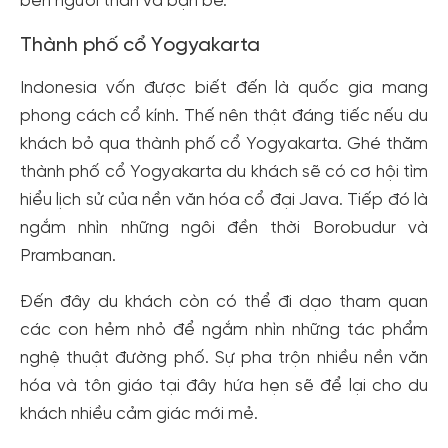
bên người thân và bạn bè.
Thành phố cổ Yogyakarta
Indonesia vốn được biết đến là quốc gia mang
phong cách cổ kính. Thế nên thật đáng tiếc nếu du
khách bỏ qua thành phố cổ Yogyakarta. Ghé thăm
thành phố cổ Yogyakarta du khách sẽ có cơ hội tìm
hiểu lịch sử của nền văn hóa cổ đại Java. Tiếp đó là
ngắm nhìn những ngôi đền thời Borobudur và
Prambanan.
Đến đây du khách còn có thể đi dạo tham quan
các con hẻm nhỏ để ngắm nhìn những tác phẩm
nghệ thuật đường phố. Sự pha trộn nhiều nền văn
hóa và tôn giáo tại đây hứa hẹn sẽ để lại cho du
khách nhiều cảm giác mới mẻ.