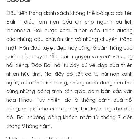
Đảo Bali
Đầu tiên trong danh sách không thể bỏ qua cái tên
Bali - điều làm nên dấu ấn cho ngành du lịch
Indonesia. Bali được xem là hòn đảo thiên đường
của những câu chuyện tình và những chuyến trăng
mật. Hòn đảo tuyệt đẹp này cũng là cảm hứng của
cuốn tiểu thuyết “Ăn, cầu nguyện và yêu" vô cùng
nổi tiếng. Đảo Bali hội tụ đầy đủ vẻ đẹp của thiên
nhiên hữu tình. Nơi đây có tất cả từ núi non xanh
ngắt, bờ biển xanh trong, những cánh đồng nên thơ
cùng những công trình tôn giáo đậm bản sắc văn
hóa Hindu. Tuy nhiên, do là thắng cảnh quá nổi
tiếng, chi phí cho các dịch vụ tại đây cũng khá đắt
đỏ. Bali thường đông khách nhất từ tháng 7 đến
tháng 9 hàng năm.