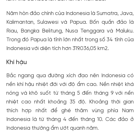
Năm hòn đảo chính của Indonesia là Sumatra, Java,
Kalimantan, Sulawesi và Papua. Bốn quần đảo là
Riau, Bangka Belitung, Nusa Tenggara và Maluku.
Trong đó Papua là tỉnh lớn nhất trong số 34 tỉnh của
Indonesia với diện tích hơn 319.036,05 km2.
Khí hậu
Bắc ngang qua đường xích đạo nên Indonesia có
nền khí hậu nhiệt đới với độ ẩm cao. Nền nhiệt khá
nóng và khô suốt từ tháng 5 đến tháng 9 với nền
nhiệt cao nhất khoảng 35 độ. Khoảng thời gian
thích hợp nhất để ghé thăm vùng phía Nam
Indonesia là từ tháng 4 đến tháng 10. Các đảo ở
Indonesia thường ẩm ướt quanh năm.