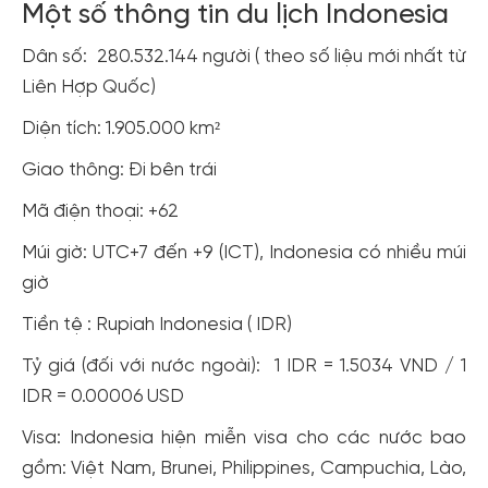
Một số thông tin du lịch Indonesia
Dân số: 280.532.144 người ( theo số liệu mới nhất từ
Liên Hợp Quốc)
Diện tích: 1.905.000 km²
Giao thông: Đi bên trái
Mã điện thoại: +62
Múi giờ: UTC+7 đến +9 (ICT), Indonesia có nhiều múi
giờ
Tiền tệ : Rupiah Indonesia ( IDR)
Tỷ giá (đối với nước ngoài): 1 IDR = 1.5034 VND / 1
IDR = 0.00006 USD
Visa: Indonesia hiện miễn visa cho các nước bao
gồm: Việt Nam, Brunei, Philippines, Campuchia, Lào,