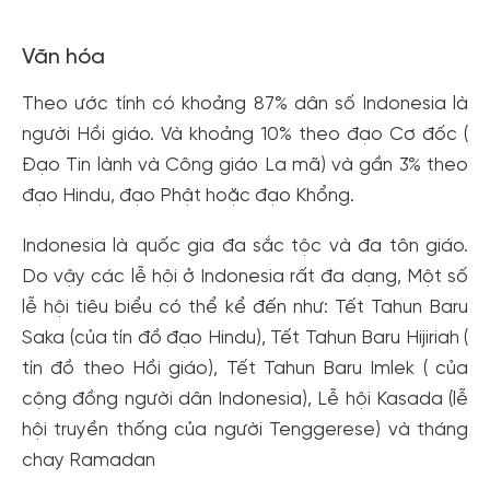
Văn hóa
Theo ước tính có khoảng 87% dân số Indonesia là
người Hồi giáo. Và khoảng 10% theo đạo Cơ đốc (
Đạo Tin lành và Công giáo La mã) và gần 3% theo
đạo Hindu, đạo Phật hoặc đạo Khổng.
Indonesia là quốc gia đa sắc tộc và đa tôn giáo.
Do vậy các lễ hội ở Indonesia rất đa dạng, Một số
lễ hội tiêu biểu có thể kể đến như: Tết Tahun Baru
Saka (của tín đồ đạo Hindu), Tết Tahun Baru Hijiriah (
tín đồ theo Hồi giáo), Tết Tahun Baru Imlek ( của
cộng đồng người dân Indonesia), Lễ hội Kasada (lễ
hội truyền thống của người Tenggerese) và tháng
chay Ramadan