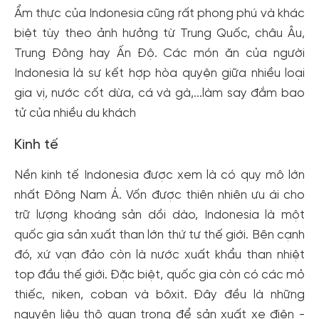
Ẩm thực của Indonesia cũng rất phong phú và khác
biệt tùy theo ảnh hưởng từ Trung Quốc, châu Âu,
Trung Đông hay Ấn Độ. Các món ăn của người
Indonesia là sự kết hợp hòa quyện giữa nhiều loại
gia vị, nước cốt dừa, cá và gà,...làm say đắm bao
tử của nhiều du khách
Kinh tế
Nền kinh tế Indonesia được xem là có quy mô lớn
nhất Đông Nam Á. Vốn được thiên nhiên ưu ái cho
trữ lượng khoáng sản dồi dào, Indonesia là một
quốc gia sản xuất than lớn thứ tư thế giới. Bên cạnh
đó, xứ vạn đảo còn là nước xuất khẩu than nhiệt
top đầu thế giới. Đặc biệt, quốc gia còn có các mỏ
thiếc, niken, coban và bôxit. Đây đều là những
nguyên liệu thô quan trọng để sản xuất xe điện -