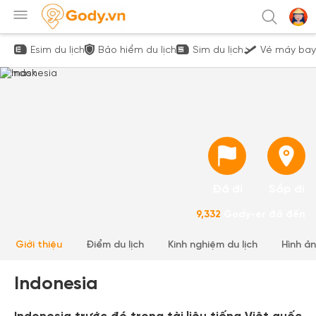
Esim du lịch
Bảo hiểm du lịch
Sim du lịch
Vé máy bay
Đã đi
Sắp đi
9,332
Gody-er đã đến
Giới thiệu
Điểm du lịch
Kinh nghiệm du lịch
Hình ả
Indonesia