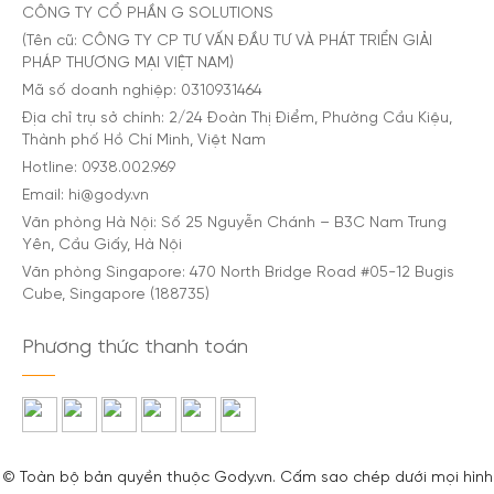
CÔNG TY CỔ PHẦN G SOLUTIONS
(Tên cũ: CÔNG TY CP TƯ VẤN ĐẦU TƯ VÀ PHÁT TRIỂN GIẢI
PHÁP THƯƠNG MẠI VIỆT NAM)
Mã số doanh nghiệp: 0310931464
Địa chỉ trụ sở chính: 2/24 Đoàn Thị Điểm, Phường Cầu Kiệu,
Thành phố Hồ Chí Minh, Việt Nam
Hotline: 0938.002.969
Email: hi@gody.vn
Văn phòng Hà Nội: Số 25 Nguyễn Chánh – B3C Nam Trung
Yên, Cầu Giấy, Hà Nội
Văn phòng Singapore: 470 North Bridge Road #05-12 Bugis
Cube, Singapore (188735)
Phương thức thanh toán
© Toàn bộ bản quyền thuộc Gody.vn. Cấm sao chép dưới mọi hình