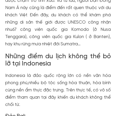
được chạm trổ tinh xảo. Và từ lâu, người bạn Đông
Nam Á này cũng là điểm đến rất quen thuộc với du
khách Việt Đến đây, du khách có thể khám phá
những di sản thế giới được UNESCO công nhận
nhu67 công viên quốc gia Komodo (ở Nusa
Tenggara), công viên quốc gia Kulon ( ở Banten),
hay khu rừng mưa nhiệt đới Sumatra…
Những điểm du lịch không thể bỏ
lỡ tại Indonesia
Indonesia là đảo quốc rộng lớn có nền văn hóa
phong phú,nhiều bộ tộc sống hòa thuận, hòa bình
cùng nền ẩm thực đặc trưng. Trên thực tế, có vô số
điểm tham quan tại đây khiến du khách không thể
chối từ.