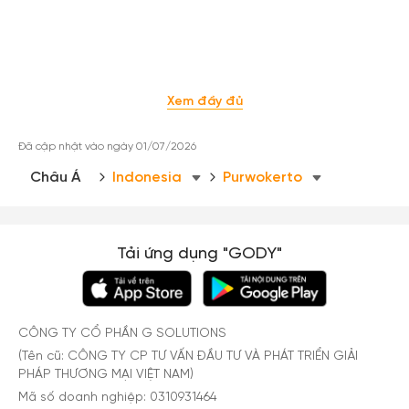
Xem tất cả ảnh
Xem đầy đủ
Đã cập nhật vào ngày 01/07/2026
Châu Á
Indonesia
Purwokerto
Tải ứng dụng "GODY"
CÔNG TY CỔ PHẦN G SOLUTIONS
(Tên cũ: CÔNG TY CP TƯ VẤN ĐẦU TƯ VÀ PHÁT TRIỂN GIẢI
PHÁP THƯƠNG MẠI VIỆT NAM)
Mã số doanh nghiệp: 0310931464