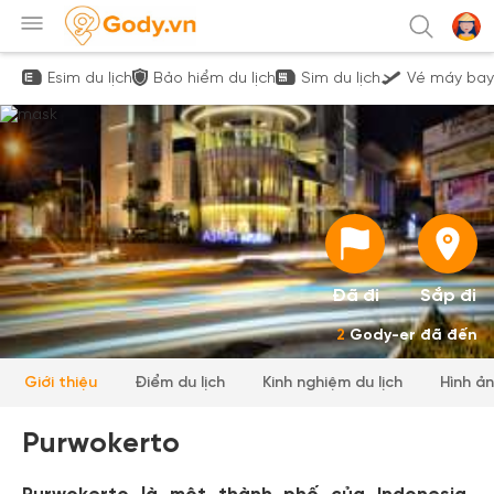
Esim du lịch
Bảo hiểm du lịch
Sim du lịch
Vé máy bay
Đã đi
Sắp đi
2
Gody-er đã đến
Giới thiệu
Điểm du lịch
Kinh nghiệm du lịch
Hình ả
Purwokerto