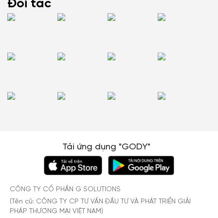
Đối tác
Tải ứng dụng "GODY"
CÔNG TY CỔ PHẦN G SOLUTIONS
(Tên cũ: CÔNG TY CP TƯ VẤN ĐẦU TƯ VÀ PHÁT TRIỂN GIẢI
PHÁP THƯƠNG MẠI VIỆT NAM)