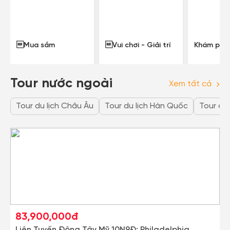
Mua sắm
Vui chơi - Giải trí
Khám phá
Tour nước ngoài
Xem tất cả
Tour du lịch Châu Âu
Tour du lịch Hàn Quốc
Tour du 
83,900,000đ
Liên Tuyến Đông Tây Mỹ 10N9Đ: Philadelphia,