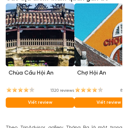
Chùa Cầu Hội An
Chợ Hội An
1320 reviews
842
Viết review
Viết review
Theo TripAdvisor, gallery Tháng Ba là một trong