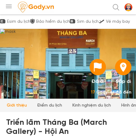
Esim du lịch
Bảo hiểm du lịch
Sim du lịch
Vé máy bay
Đã đi
Sắp đi
17
Gody-er đã đến
Giới thiệu
Điểm du lịch
Kinh nghiệm du lịch
Hình ả
Triển lãm Tháng Ba (March
Gallery) - Hội An