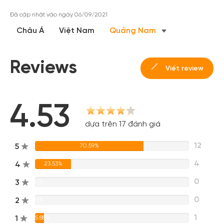
Đã cập nhật vào ngày 06/09/2021
Châu Á
Việt Nam
Quảng Nam
Reviews
Viết review
4.53
dựa trên 17 đánh giá
12
5
70.59%
4
4
23.53%
0
3
0%
0
2
0%
1
1
5.88%