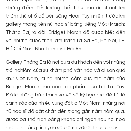
những điểm đến không thể thiếu của du khách khi
thăm thú phố cổ bên sông Hoài. Tuy nhiên, trước khi
gallery mang tên nữ họa sĩ bằng tiếng Việt (March:
Tháng Ba) ra đời, Bridget March đã được biết đến
với những cuộc triển lãm tranh tại Sa Pa, Hà Nội, TP.
Hồ Chí Minh, Nha Trang và Hội An.
Gallery Tháng Ba là nơi đưa du khách đến với những
trải nghiệm của sự khám phá văn hóa và di sản quá
khứ Việt Nam, cùng những cảm xúc mê đắm của
Bridget March qua các tác phẩm của bà tại đây.
Đó là những bức tranh và vô số ký họa mà đề tài là
cảnh sắc của nhiều vùng đất ở Việt Nam, những nơi
nữ họa sĩ đã đặt chân đến trong gần năm năm qua,
được bà thể hiện bằng không chỉ ngôn ngữ hội họa
mà còn bằng tình yêu sâu đậm với đất nước này.