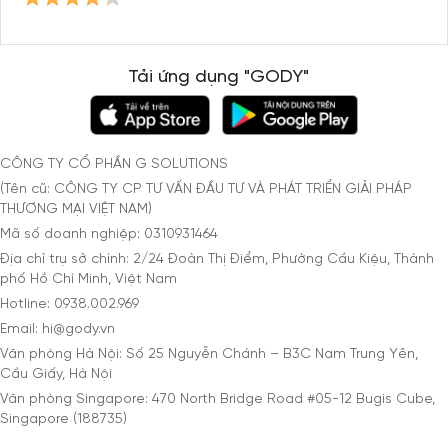
Tải ứng dụng "GODY"
CÔNG TY CỔ PHẦN G SOLUTIONS
(Tên cũ: CÔNG TY CP TƯ VẤN ĐẦU TƯ VÀ PHÁT TRIỂN GIẢI PHÁP
THƯƠNG MẠI VIỆT NAM)
Mã số doanh nghiệp: 0310931464
Địa chỉ trụ sở chính: 2/24 Đoàn Thị Điểm, Phường Cầu Kiệu, Thành
phố Hồ Chí Minh, Việt Nam
Hotline: 0938.002.969
Email: hi@gody.vn
Văn phòng Hà Nội: Số 25 Nguyễn Chánh – B3C Nam Trung Yên,
Cầu Giấy, Hà Nội
Văn phòng Singapore: 470 North Bridge Road #05-12 Bugis Cube,
Singapore (188735)