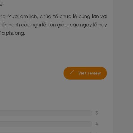
g.
 Mười âm lịch, chùa tổ chức lễ cúng lớn với
iến hành các nghi lễ tôn giáo, các ngày lễ này
địa phương.
Viết review
3
4