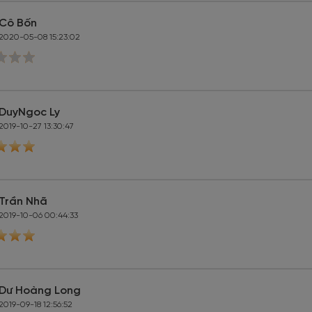
Cô Bốn
2020-05-08 15:23:02
DuyNgoc Ly
2019-10-27 13:30:47
Trần Nhã
2019-10-06 00:44:33
Dư Hoàng Long
2019-09-18 12:56:52