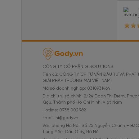
CÔNG TY CỔ PHẦN G SOLUTIONS
(Tên cũ: CÔNG TY CP TƯ VẤN ĐẦU TƯ VÀ PHÁT 
GIẢI PHÁP THƯƠNG MẠI VIỆT NAM)
Mã số doanh nghiệp: 0310931464
Địa chỉ trụ sở chính: 2/24 Đoàn Thị Điểm, Phư
Kiệu, Thành phố Hồ Chí Minh, Việt Nam
Hotline: 0938.002.969
Email: hi@gody.vn
Văn phòng Hà Nội: Số 25 Nguyễn Chánh – B3
Trung Yên, Cầu Giấy, Hà Nội