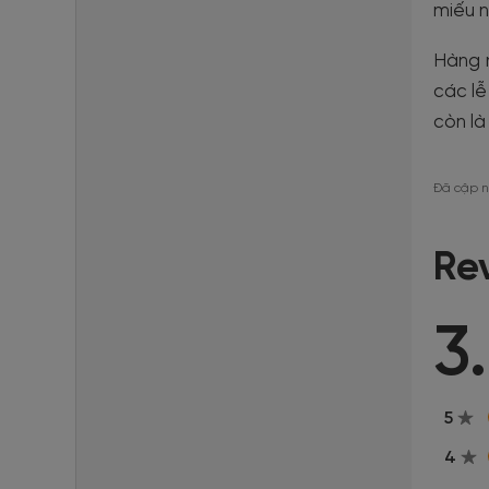
miếu n
Hàng 
các lễ
còn là
Đã cập n
Re
3
5
4