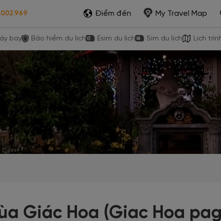
Điểm đến
My Travel Map
.002.969
áy bay
Bảo hiểm du lịch
Esim du lịch
Sim du lịch
Lịch trìn
ùa Giác Hoa (Giac Hoa pa