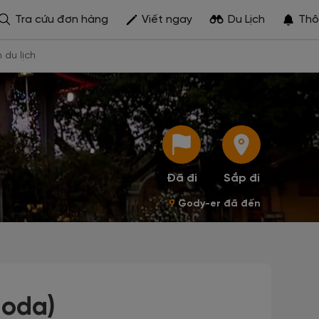
Tra cứu đơn hàng
Viết ngay
Du Lịch
Thô
h du lịch
Đã đi
Sắp đi
9
Gody-er đã đến
goda)