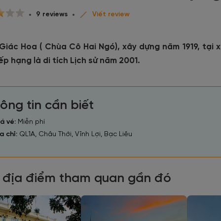
9 reviews
Viết review
Giác Hoa ( Chùa Cô Hai Ngó), xây dựng năm 1919, tại x
ếp hạng là di tích Lịch sử năm 2001.
ông tin cần biết
á vé:
Miễn phí
a chỉ:
QL1A, Châu Thới, Vĩnh Lợi, Bạc Liêu
 địa điểm tham quan gần đó