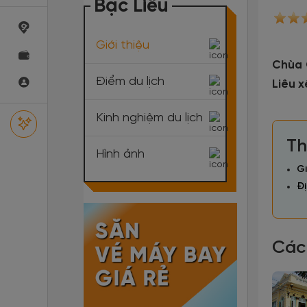
Bạc Liêu
Giới thiệu
Chùa 
Điểm du lịch
Liêu x
Kinh nghiệm du lịch
Th
Hình ảnh
Gi
Đị
Các