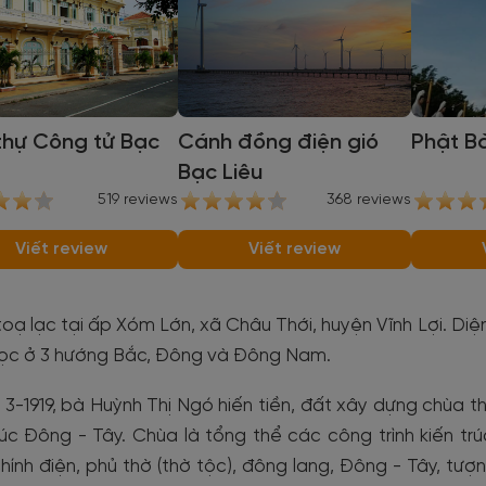
thự Công tử Bạc
Cánh đồng điện gió
Phật B
Bạc Liêu
519 reviews
368 reviews
Viết review
Viết review
oạ lạc tại ấp Xóm Lớn, xã Châu Thới, huyện Vĩnh Lợi. Diệ
ọc ở 3 hướng Bắc, Đông và Đông Nam.
3-1919, bà Huỳnh Thị Ngó hiến tiền, đất xây dựng chùa th
rúc Đông - Tây. Chùa là tổng thể các công trình kiến trú
ính điện, phủ thờ (thờ tộc), đông lang, Đông - Tây, tượ