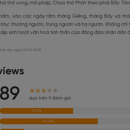
hà thờ vong, mô pháp. Chùa thờ Phật theo phái Bắc Tôn
năm, vào các ngày rằm tháng Giêng, tháng Bảy và tháng
 như: thượng ngươn, trung ngươn và hạ ngươn. Không chỉ t
 dịp sinh hoạt văn hoá tinh thần của đông đảo nhân dân 
hật vào ngày 05/10/2019
views
.89
dựa trên 9 đánh giá
33.33%
44.44%