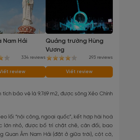
à Nam Hải
Quảng trường Hùng
Vương
334 reviews
293 reviews
Viết review
Viết review
n tích bảo vệ là 9.769 m2, được sông Xẻo Chính
eo lối “nội công, ngoại quốc”, kết hợp hài hoà
c lớn nhỏ, được bố trí chặt chẽ, cân đối, bao
ng Quan Âm Nam Hải (đặt ở giữa trời), cột cờ,