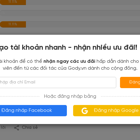
11.11%
0%
11.11%
ạo tài khoản nhanh - nhận nhiều ưu đãi!
ài khoản để có thể
nhận ngay các ưu đãi
hấp dẫn dành cho
viên đến từ các đối tác của Gody.vn dành cho cộng đồng.
Lương Phúc
2019-06-26 17:21:11
Đăng
Hoặc đăng nhập bằng
ến tôn giáoChùa Giác Hoa là một trong những công trình kiến t
ờ. Sau khi xây dựng chùa xong, cô Hai Ngó luôn tham gia và thự
Đăng nhập Facebook
Đăng nhập Google
ỡ người nghèo…
 lời
Chia sẻ