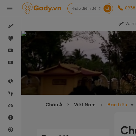
0938
Nhập điểm đến?
Vé m
Châu Á
Việt Nam
Bạc Liêu
Ch