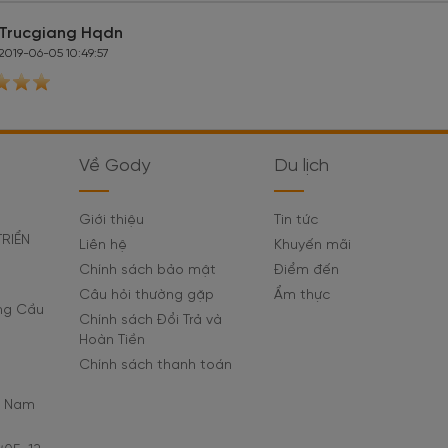
Trucgiang Hqdn
2019-06-05 10:49:57
Về Gody
Du lịch
Giới thiệu
Tin tức
TRIỂN
Liên hệ
Khuyến mãi
Chính sách bảo mật
Điểm đến
Câu hỏi thường gặp
Ẩm thực
ờng Cầu
Chính sách Đổi Trả và
Hoàn Tiền
Chính sách thanh toán
C Nam