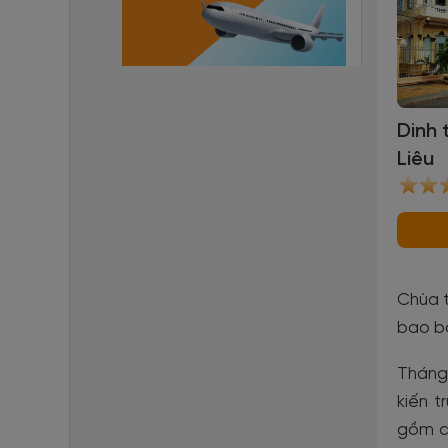
Dinh 
Liêu
Chùa t
bao b
Tháng 
kiến t
gồm ch