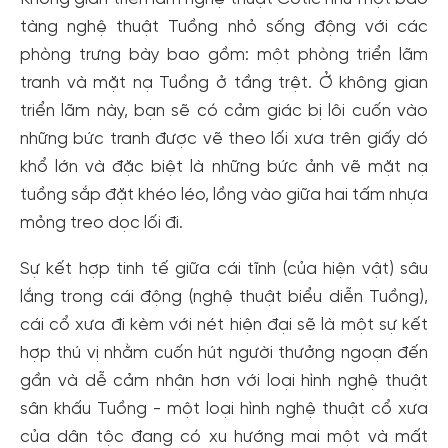
tàng nghệ thuật Tuồng nhỏ sống động với các
phòng trưng bày bao gồm: một phòng triển lãm
tranh và mặt nạ Tuồng ở tầng trệt. Ở không gian
triển lãm này, bạn sẽ có cảm giác bị lôi cuốn vào
những bức tranh được vẽ theo lối xưa trên giấy dó
khổ lớn và đặc biệt là những bức ảnh vẽ mặt nạ
tuồng sắp đặt khéo léo, lồng vào giữa hai tấm nhựa
mỏng treo dọc lối đi.
Sự kết hợp tinh tế giữa cái tĩnh (của hiện vật) sâu
lắng trong cái động (nghệ thuật biểu diễn Tuồng),
cái cổ xưa đi kèm với nét hiện đại sẽ là một sự kết
hợp thú vị nhằm cuốn hút người thưởng ngoạn đến
gần và dễ cảm nhận hơn với loại hình nghệ thuật
sân khấu Tuồng - một loại hình nghệ thuật cổ xưa
của dân tộc đang có xu hướng mai một và mất