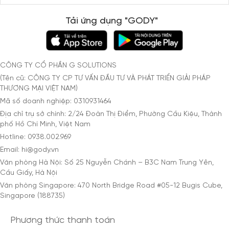
Tải ứng dụng "GODY"
CÔNG TY CỔ PHẦN G SOLUTIONS
(Tên cũ: CÔNG TY CP TƯ VẤN ĐẦU TƯ VÀ PHÁT TRIỂN GIẢI PHÁP
THƯƠNG MẠI VIỆT NAM)
Mã số doanh nghiệp: 0310931464
Địa chỉ trụ sở chính: 2/24 Đoàn Thị Điểm, Phường Cầu Kiệu, Thành
phố Hồ Chí Minh, Việt Nam
Hotline: 0938.002.969
Email: hi@gody.vn
Văn phòng Hà Nội: Số 25 Nguyễn Chánh – B3C Nam Trung Yên,
Cầu Giấy, Hà Nội
Văn phòng Singapore: 470 North Bridge Road #05-12 Bugis Cube,
Singapore (188735)
Phương thức thanh toán