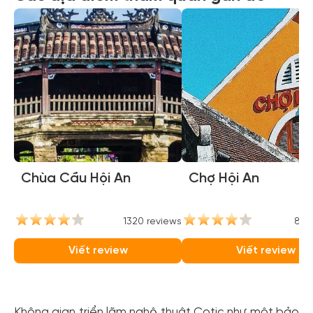
Chùa Cầu Hội An
Chợ Hội An
1320 reviews
842
Viết review
Viết review
Không gian triển lãm nghệ thuật Cotic như một bảo