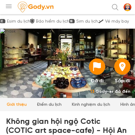
Esim du lịch
Bảo hiểm du lịch
Sim du lịch
Vé máy bay
Đã đi
Sắp đi
13
Gody-er đã đến
Giới thiệu
Điểm du lịch
Kinh nghiệm du lịch
Hình ả
Không gian hội ngộ Cotic
(COTIC art space-cafe) - Hội An