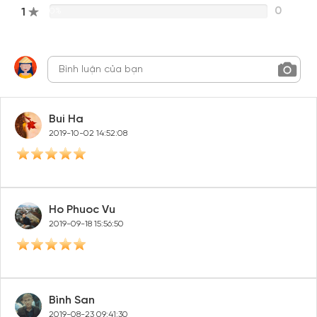
0
1
0%
Bui Ha
2019-10-02 14:52:08
Tạo tài khoản nhanh - nhận nhiều ưu
Ho Phuoc Vu
đãi!
2019-09-18 15:56:50
Tạo tài khoản để có thể
nhận ngay các ưu đãi
hấp dẫn
dành cho thành viên đến từ các đối tác của Gody.vn dành
cho cộng đồng.
Bình San
Đăng ký
2019-08-23 09:41:30