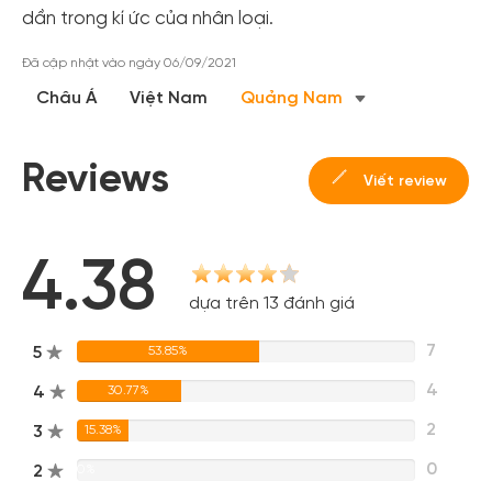
dần trong kí ức của nhân loại.
Đã cập nhật vào ngày 06/09/2021
Châu Á
Việt Nam
Quảng Nam
Reviews
Viết review
4.38
dựa trên 13 đánh giá
7
5
53.85%
4
4
30.77%
2
3
15.38%
0
2
0%