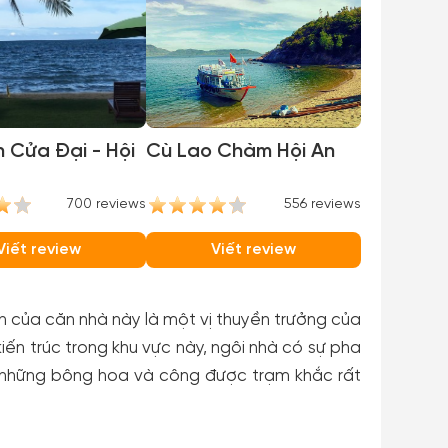
n Cửa Đại - Hội
Cù Lao Chàm Hội An
700 reviews
556 reviews
Viết review
Viết review
ên của căn nhà này là một vị thuyền trưởng của
ến trúc trong khu vực này, ngôi nhà có sự pha
t những bông hoa và công được trạm khắc rất