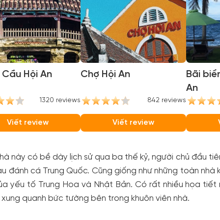
 Cầu Hội An
Chợ Hội An
Bãi biể
An
1320 reviews
842 reviews
Viết review
Viết review
hà này có bề dày lịch sử qua ba thế kỷ, người chủ đầu ti
u đánh cá Trung Quốc. Cũng giống như những toàn nhà ki
ủa yếu tố Trung Hoa và Nhật Bản. Có rất nhiều họa tiế
ế xung quanh bức tường bên trong khuôn viên nhà.