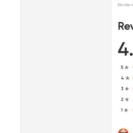
Đã cập n
Re
4
5
4
3
2
1