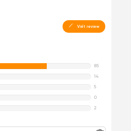
Viết review
85
14
5
0
2