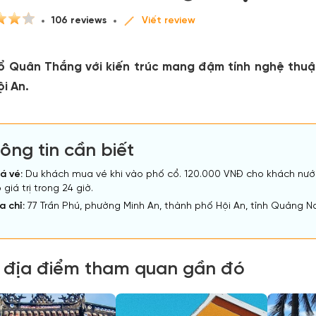
106 reviews
Viết review
ổ Quân Thắng với kiến trúc mang đậm tính nghệ thuậ
i An.
ông tin cần biết
á vé:
Du khách mua vé khi vào phố cổ. 120.000 VNĐ cho khách nướ
 giá trị trong 24 giờ.
a chỉ:
77 Trần Phú, phường Minh An, thành phố Hội An, tỉnh Quảng 
 địa điểm tham quan gần đó