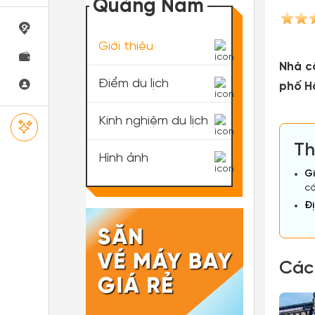
Quảng Nam
Giới thiệu
Nhà c
Điểm du lịch
phố Hộ
Kinh nghiệm du lịch
Th
Hình ảnh
Gi
có
Đị
Các