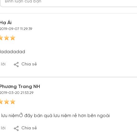
Hạ Ái
2019-09-07 11:29:39
dadadadad
 lời
Chia sẻ
Phương Trang NH
2019-03-20 21:53:29
 lưu niệmỞ đây bán quà lưu niệm rẻ hơn bên ngoài
 lời
Chia sẻ