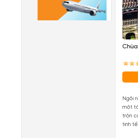
Chùa
Ngôi n
một tà
trộn c
tinh t