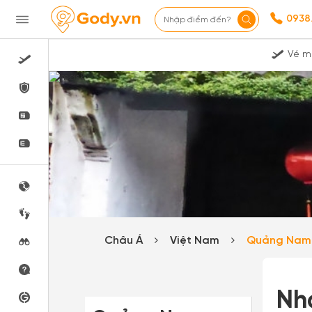
0938
Nhập điểm đến?
Vé m
Châu Á
Việt Nam
Quảng Na
Nh