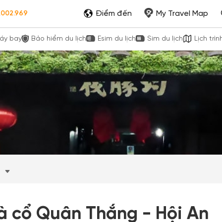
Điểm đến
My Travel Map
.002.969
áy bay
Bảo hiểm du lịch
Esim du lịch
Sim du lịch
Lịch trìn
m
à cổ Quân Thắng - Hội An