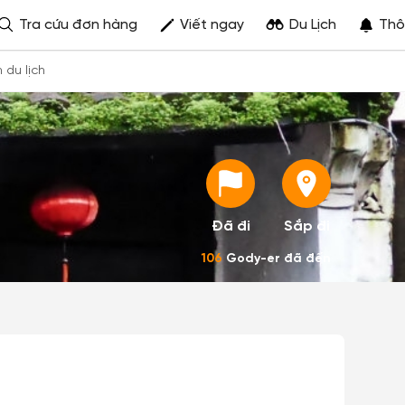
Tra cứu đơn hàng
Viết ngay
Du Lịch
Thô
h du lịch
Đã đi
Sắp đi
106
Gody-er đã đến