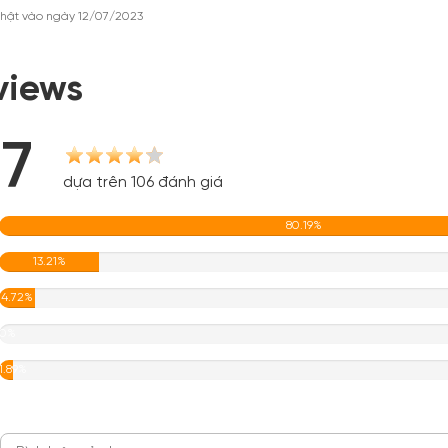
hật vào ngày 12/07/2023
views
.7
dựa trên 106 đánh giá
80.19%
13.21%
4.72%
0%
1.89%