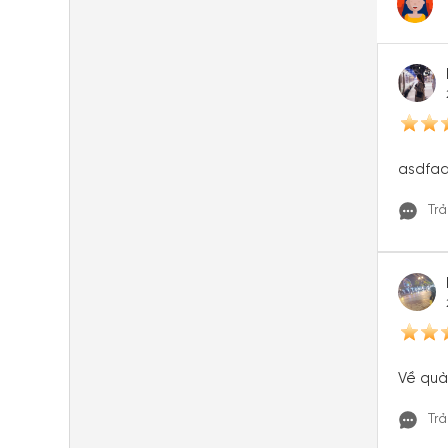
asdfa
Trả
Về quà
Trả