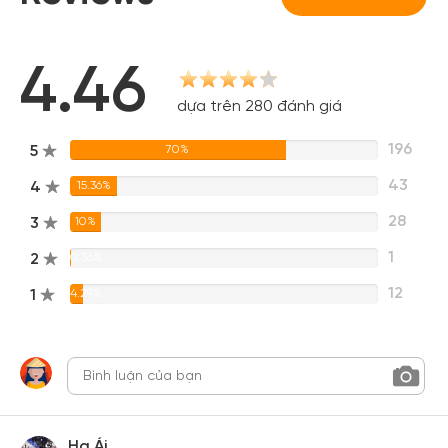
4.46
dựa trên 280 đánh giá
196
5
70%
43
4
15.36%
28
3
10%
1
2
0.36%
12
1
4.29%
Hạ Ái