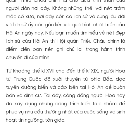
quán Triều Châu chính là chỗ dựa tinh thần của
người dân nơi đây. Không những thế, với nét trầm
mặc cổ xưa, nơi đây còn có lịch sử vô cùng lâu đời
và lịch sử ấy còn gắn liền với quá trình phát triển của
Hội An ngày nay. Nếu bạn muốn tìm hiểu về nét đẹp
lịch sử của Hội An thì Hội quán Triều Châu chính là
điểm đến bạn nên ghi chú lại trong hành trình
chuyến đi của mình.
Từ khoảng thế kỉ XVII cho đến thế kỉ XIX, người Hoa
từ Trung Quốc đã xuôi thuyền từ phía Bắc, dọc
tuyến đường biển và cập bến tại Hội An để buôn
bán và định cư. Tại đây, cộng đồng người Hoa này
đã xây dựng những công trình kiến trúc nhằm để
phục vụ nhu cầu thường nhật của cuộc sống và sinh
hoạt tín ngưỡng, tôn giáo.