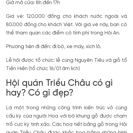
Giờ mở cửa: 8h đến 17h
Giá vé: 120.000 đồng cho khách nước ngoài và
80.000 đồng cho khách Việt. Với giá vé này, bạn có
thể tham quan các điểm có tính phí trong Hội An.
Phương tiện đi đến: đi bộ, xe máy, xích lô.
Lễ hội được tổ chức: lễ cúng Nguyên Tiêu và giỗ tổ
Tiền Hiền (tổ chức 16/01 âm lịch)
Hội quán Triều Châu có gì
hay? Có gì đẹp?
Là một trong những công trình kiến trúc vô cùng
cầu kỳ của người Hoa với bộ khung gỗ được chạm
trổ cực kỳ tinh xảo. Các họa tiết bằng gỗ trong Hội
quán Triều Châu được khắc họa bằng những hình