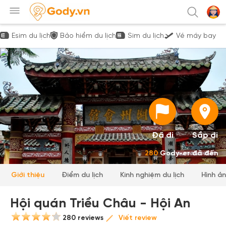
Esim du lịch
Bảo hiểm du lịch
Sim du lịch
Vé máy bay
Đã đi
Sắp đi
280
Gody-er đã đến
Giới thiệu
Điểm du lịch
Kinh nghiệm du lịch
Hình ả
Hội quán Triều Châu - Hội An
280 reviews
Viết review