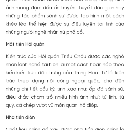
ảnh mang đậm dấu ấn truyền thuyết dân gian hay
những tác phẩm sành sứ được tạo hình một cách
khéo léo thể hiện được sự điêu luyện tài tình của
những người nghệ nhân xứ phố cổ.
Mặt tiền Hội quán
Kiến trúc của Hội quán Triều Châu được các nghệ
nhân lành nghề tái hiện lại một cách hoàn hảo theo
kiểu kiến trúc đặc trưng của Trung Hoa. Từ lối kiến
trúc theo dạng nội công ngoại quốc, cho đến
những chi tiết cầu kỳ, tinh xảo như: ốp đá sành sứ,
điêu khắc chạm trổ nhiều hình ảnh như: tứ linh, tứ
quý, cá chép vượt vũ môn quan, hồ điệp.
Nhà tiền điện
Chất liệu chính để xây dựng nhà tiền điện chính là