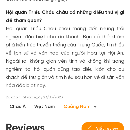
Hội quán Triều Châu châu có những điều thú vị gì
để tham quan?
Hội quán Triều Châu châu mang đến những trải
Tạo tài khoản nhanh - nhận nhiều ưu
nghiệm đặc biệt cho du khách. Bạn có thể khám
phá kiến trúc truyền thống của Trung Quốc, tìm hiểu
đãi!
về lịch sử và văn hóa của người Hoa tại Hội An.
Tạo tài khoản để có thể
nhận ngay các ưu đãi
hấp dẫn
dành cho thành viên đến từ các đối tác của Gody.vn dành
Ngoài ra, không gian yên tĩnh và không khí trang
cho cộng đồng.
nghiêm tại hội quán cũng tạo điều kiện cho du
khách để thư giãn và tìm hiểu sâu hơn về di sản văn
Đăng ký
hóa đặc biệt này.
Hoặc đăng nhập bằng
Đăng nhập Facebook
Đăng nhập Google
Đã cập nhật vào ngày 23/06/2023
Châu Á
Việt Nam
Quảng Nam
Reviews
Viết review