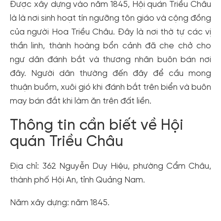
Được xây dựng vào năm 1845, Hội quán Triều Châu
là là nơi sinh hoạt tín ngưỡng tôn giáo và cộng đồng
của người Hoa Triều Châu. Đây là nơi thờ tự các vị
thần linh, thành hoàng bổn cảnh đã che chở cho
ngư dân đánh bắt và thương nhân buôn bán nơi
đây. Người dân thường đến đây để cầu mong
thuận buồm, xuôi gió khi đánh bắt trên biển và buôn
may bán đắt khi làm ăn trên đất liền.
Thông tin cần biết về Hội
quán Triều Châu
Địa chỉ: 362 Nguyễn Duy Hiệu, phường Cẩm Châu,
thành phố Hội An, tỉnh Quảng Nam.
Năm xây dựng: năm 1845.