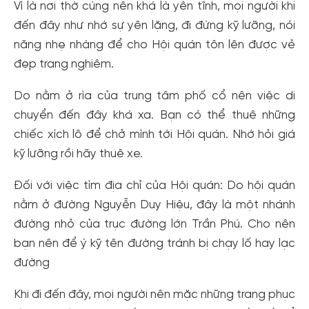
Vì là nơi thờ cúng nên khá là yên tĩnh, mọi người khi
đến đây như nhớ sự yên lặng, đi đứng kỹ lưỡng, nói
năng nhẹ nhàng để cho Hội quán tôn lên được vẻ
đẹp trang nghiêm.
Do nằm ở rìa của trung tâm phố cổ nên việc di
chuyển đến đây khá xa. Bạn có thể thuê những
chiếc xích lô để chở mình tới Hội quán. Nhớ hỏi giá
kỹ lưỡng rồi hãy thuê xe.
Đối với việc tìm địa chỉ của Hội quán: Do hội quán
nằm ở đường Nguyễn Duy Hiệu, đây là một nhánh
đường nhỏ của trục đường lớn Trần Phú. Cho nên
bạn nên để ý kỹ tên đường tránh bị chạy lố hay lạc
đường
Khi đi đến đây, mọi người nên mặc những trang phục