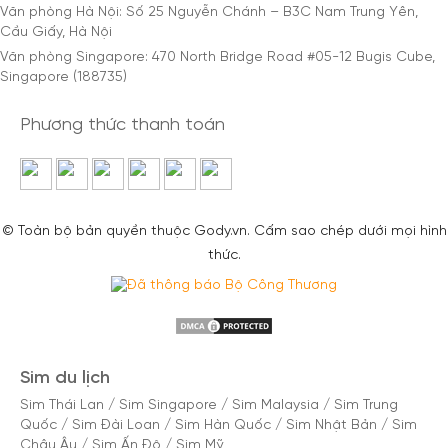
Văn phòng Hà Nội: Số 25 Nguyễn Chánh – B3C Nam Trung Yên,
Cầu Giấy, Hà Nội
Văn phòng Singapore: 470 North Bridge Road #05-12 Bugis Cube,
Singapore (188735)
Phương thức thanh toán
© Toàn bộ bản quyền thuộc Gody.vn. Cấm sao chép dưới mọi hình
thức.
Sim du lịch
Sim Thái Lan
/
Sim Singapore
/
Sim Malaysia
/
Sim Trung
Quốc
/
Sim Đài Loan
/
Sim Hàn Quốc
/
Sim Nhật Bản
/
Sim
Châu Âu
/
Sim Ấn Độ
/
Sim Mỹ