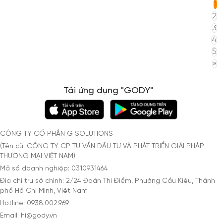
1
2
3
4
5
»
Tải ứng dụng "GODY"
CÔNG TY CỔ PHẦN G SOLUTIONS
(Tên cũ: CÔNG TY CP TƯ VẤN ĐẦU TƯ VÀ PHÁT TRIỂN GIẢI PHÁP
THƯƠNG MẠI VIỆT NAM)
Mã số doanh nghiệp: 0310931464
Địa chỉ trụ sở chính: 2/24 Đoàn Thị Điểm, Phường Cầu Kiệu, Thành
phố Hồ Chí Minh, Việt Nam
Hotline: 0938.002.969
Email: hi@gody.vn