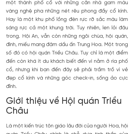
một thành phố cổ với những căn nhà gam màu
vàng nghệ pha những nét rêu phong đầy cổ kính.
Hay là một khu phố lồng đèn rực rỡ sắc màu làm
sáng rực cả một khung trời. Tuy nhiên, len lỏi đâu
trong. Hội An, vẫn còn những ngôi chùa, hội quán,
đình, miếu mang đậm dấu ấn Trung Hoa. Một trong
số đó có hội quán Triều Châu. Tuy chỉ là một điểm
đến còn khá ít du khách biết đến vì nằm ở rìa phố
cổ, nhưng khi bạn đến đây sẽ phải trầm trồ vì vẻ
đẹp cổ kính và những góc check-in, sống ảo cực
đỉnh.
Giới thiệu về Hội quán Triều
Châu
Là một kiến trúc tôn giáo lâu đời của người Hoa, hội