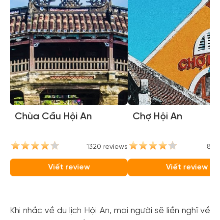
Chùa Cầu Hội An
Chợ Hội An
1320 reviews
842
Viết review
Viết review
Khi nhắc về du lịch Hội An, mọi người sẽ liền nghĩ về