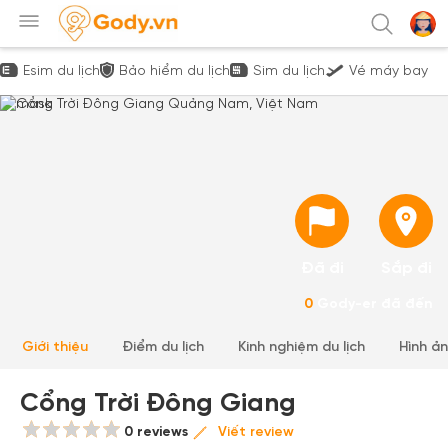
Esim du lịch
Bảo hiểm du lịch
Sim du lịch
Vé máy bay
Đã đi
Sắp đi
0
Gody-er đã đến
Giới thiệu
Điểm du lịch
Kinh nghiệm du lịch
Hình ả
Cổng Trời Đông Giang
0 reviews
Viết review