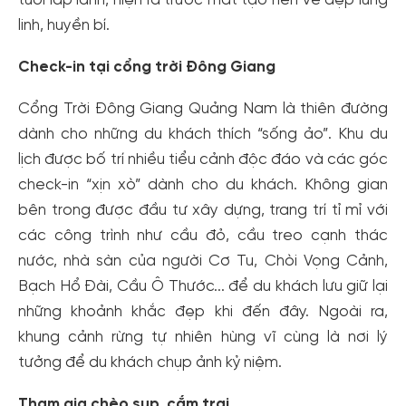
tuổi lấp lánh, hiện ra trước mắt tạo nên vẻ đẹp lung
linh, huyền bí.
Check-in tại cổng trời Đông Giang
Cổng Trời Đông Giang Quảng Nam là thiên đường
dành cho những du khách thích “sống ảo”. Khu du
lịch được bố trí nhiều tiểu cảnh độc đáo và các góc
check-in “xịn xò” dành cho du khách. Không gian
bên trong được đầu tư xây dựng, trang trí tỉ mỉ với
các công trình như cầu đỏ, cầu treo cạnh thác
nước, nhà sàn của người Cơ Tu, Chòi Vọng Cảnh,
Bạch Hổ Đài, Cầu Ô Thước... để du khách lưu giữ lại
những khoảnh khắc đẹp khi đến đây. Ngoài ra,
khung cảnh rừng tự nhiên hùng vĩ cùng là nơi lý
tưởng để du khách chụp ảnh kỷ niệm.
Tham gia chèo sup, cắm trại