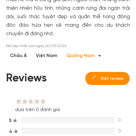
thiên nhiên hữu tình, những cánh rừng đại ngàn trải
dài, suối thác tuyệt đẹp và quần thể hang động
độc đáo hứa hẹn sẽ mang đến cho du khách
chuyến đi đáng nhớ.
Đã cập nhật vào ngày 20/05/2024
Châu Á
Việt Nam
Quảng Nam
Reviews
Viết review
dựa trên 0 đánh giá
0
5
0%
0
4
0%