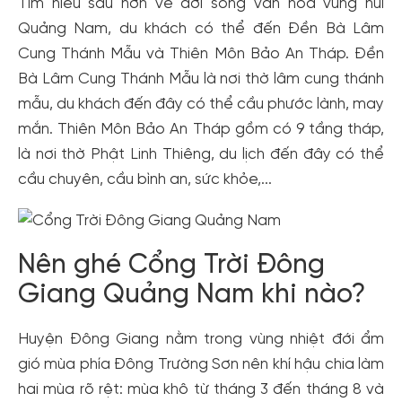
Tìm hiểu sâu hơn về đời sống văn hóa vùng núi
dành cho thành viên đến từ các đối tác của Gody.vn dành
Quảng Nam, du khách có thể đến Đền Bà Lâm
cho cộng đồng.
Cung Thánh Mẫu và Thiên Môn Bảo An Tháp. Đền
Đăng ký
Bà Lâm Cung Thánh Mẫu là nơi thờ lâm cung thánh
Hoặc đăng nhập bằng
mẫu, du khách đến đây có thể cầu phước lành, may
Đăng nhập Facebook
Đăng nhập Google
mắn. Thiên Môn Bảo An Tháp gồm có 9 tầng tháp,
là nơi thờ Phật Linh Thiêng, du lịch đến đây có thể
cầu chuyên, cầu bình an, sức khỏe,...
Nên ghé Cổng Trời Đông
Giang Quảng Nam khi nào?
Huyện Đông Giang nằm trong vùng nhiệt đới ẩm
gió mùa phía Đông Trường Sơn nên khí hậu chia làm
hai mùa rõ rệt: mùa khô từ tháng 3 đến tháng 8 và