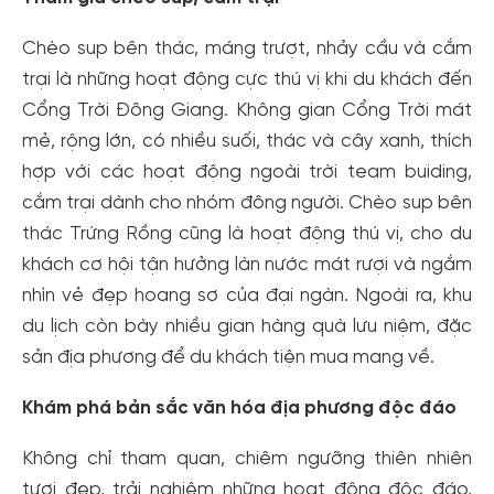
Chèo sup bên thác, máng trượt, nhảy cầu và cắm
trại là những hoạt động cực thú vị khi du khách đến
Cổng Trời Đông Giang. Không gian Cổng Trời mát
mẻ, rộng lớn, có nhiều suối, thác và cây xanh, thích
hợp với các hoạt động ngoài trời team buiding,
cắm trại dành cho nhóm đông người. Chèo sup bên
thác Trứng Rồng cũng là hoạt động thú vị, cho du
khách cơ hội tận hưởng làn nước mát rượi và ngắm
nhìn vẻ đẹp hoang sơ của đại ngàn. Ngoài ra, khu
du lịch còn bày nhiều gian hàng quà lưu niệm, đặc
sản địa phương để du khách tiện mua mang về.
Khám phá bản sắc văn hóa địa phương độc đáo
Không chỉ tham quan, chiêm ngưỡng thiên nhiên
tươi đẹp, trải nghiệm những hoạt động độc đáo,