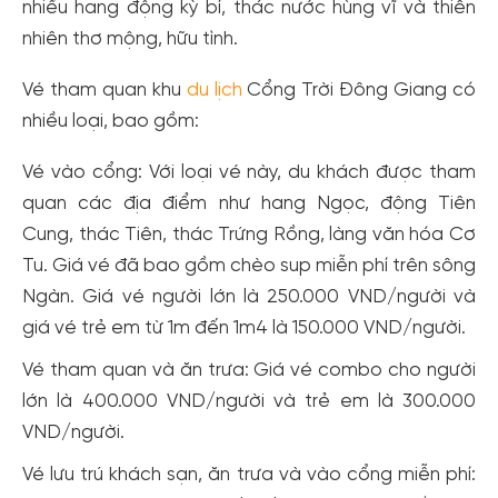
nhiều hang động kỳ bí, thác nước hùng vĩ và thiên
nhiên thơ mộng, hữu tình.
Vé tham quan khu
du lịch
Cổng Trời Đông Giang có
nhiều loại, bao gồm:
Vé vào cổng: Với loại vé này, du khách được tham
quan các địa điểm như hang Ngọc, động Tiên
Cung, thác Tiên, thác Trứng Rồng, làng văn hóa Cơ
Tu. Giá vé đã bao gồm chèo sup miễn phí trên sông
Ngàn. Giá vé người lớn là 250.000 VND/người và
giá vé trẻ em từ 1m đến 1m4 là 150.000 VND/người.
Vé tham quan và ăn trưa: Giá vé combo cho người
lớn là 400.000 VND/người và trẻ em là 300.000
VND/người.
Vé lưu trú khách sạn, ăn trưa và vào cổng miễn phí: