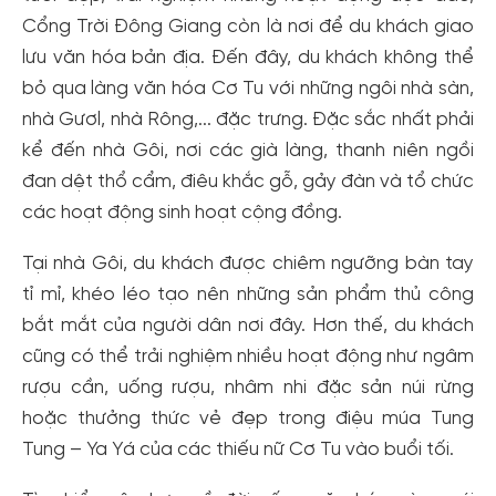
Cổng Trời Đông Giang còn là nơi để du khách giao
lưu văn hóa bản địa. Đến đây, du khách không thể
bỏ qua làng văn hóa Cơ Tu với những ngôi nhà sàn,
nhà Gươl, nhà Rông,... đặc trưng. Đặc sắc nhất phải
kể đến nhà Gôi, nơi các già làng, thanh niên ngồi
đan dệt thổ cẩm, điêu khắc gỗ, gảy đàn và tổ chức
các hoạt động sinh hoạt cộng đồng.
Tại nhà Gôi, du khách được chiêm ngưỡng bàn tay
tỉ mỉ, khéo léo tạo nên những sản phẩm thủ công
bắt mắt của người dân nơi đây. Hơn thế, du khách
cũng có thể trải nghiệm nhiều hoạt động như ngâm
rượu cần, uống rượu, nhâm nhi đặc sản núi rừng
hoặc thưởng thức vẻ đẹp trong điệu múa Tung
Tạo tài khoản nhanh - nhận nhiều ưu
Tung – Ya Yá của các thiếu nữ Cơ Tu vào buổi tối.
đãi!
Tạo tài khoản để có thể
nhận ngay các ưu đãi
hấp dẫn