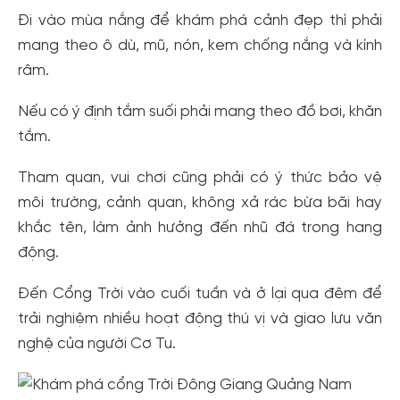
Đi vào mùa nắng để khám phá cảnh đẹp thì phải
mang theo ô dù, mũ, nón, kem chống nắng và kính
râm.
Nếu có ý định tắm suối phải mang theo đồ bơi, khăn
tắm.
Tham quan, vui chơi cũng phải có ý thức bảo vệ
môi trường, cảnh quan, không xả rác bừa bãi hay
khắc tên, làm ảnh hưởng đến nhũ đá trong hang
động.
Đến Cổng Trời vào cuối tuần và ở lại qua đêm để
trải nghiệm nhiều hoạt động thú vị và giao lưu văn
nghệ của người Cơ Tu.