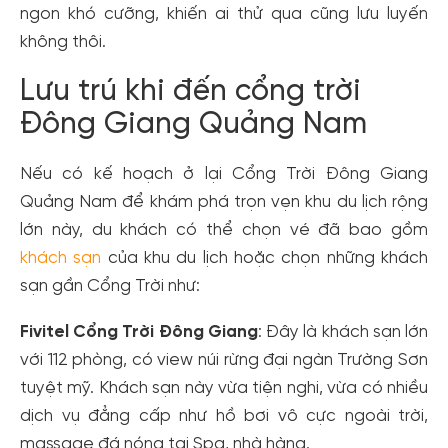
ngon khó cưỡng, khiến ai thử qua cũng lưu luyến
không thôi.
Lưu trú khi đến cổng trời
Đông Giang Quảng Nam
Nếu có kế hoạch ở lại Cổng Trời Đông Giang
Quảng Nam để khám phá trọn vẹn khu du lịch rộng
lớn này, du khách có thể chọn vé đã bao gồm
khách sạn
của khu du lịch hoặc chọn những khách
sạn gần Cổng Trời như:
Fivitel Cổng Trời Đông Giang
: Đây là khách sạn lớn
với 112 phòng, có view núi rừng đại ngàn Trường Sơn
tuyệt mỹ. Khách sạn này vừa tiện nghi, vừa có nhiều
dịch vụ đẳng cấp như hồ bơi vô cực ngoài trời,
massage đá nóng tại Spa, nhà hàng.