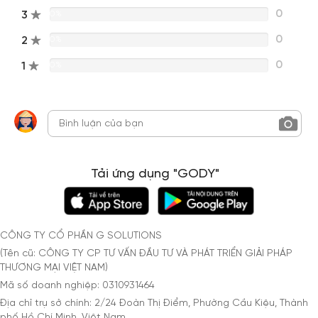
0
3
0%
0
2
0%
0
1
0%
Tải ứng dụng "GODY"
CÔNG TY CỔ PHẦN G SOLUTIONS
(Tên cũ: CÔNG TY CP TƯ VẤN ĐẦU TƯ VÀ PHÁT TRIỂN GIẢI PHÁP
THƯƠNG MẠI VIỆT NAM)
Mã số doanh nghiệp: 0310931464
Địa chỉ trụ sở chính: 2/24 Đoàn Thị Điểm, Phường Cầu Kiệu, Thành
phố Hồ Chí Minh, Việt Nam