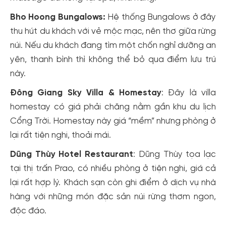
Bho Hoong Bungalows:
Hệ thống Bungalows ở đây
thu hút du khách với vẻ mộc mạc, nên thơ giữa rừng
núi. Nếu du khách đang tìm một chốn nghỉ dưỡng an
yên, thanh bình thì không thể bỏ qua điểm lưu trú
này.
Đông Giang Sky Villa & Homestay
: Đây là villa
homestay có giá phải chăng nằm gần khu du lịch
Cổng Trời. Homestay này giá “mềm” nhưng phòng ở
lại rất tiện nghi, thoải mái.
Dũng Thùy Hotel Restaurant
: Dũng Thùy tọa lạc
tại thị trấn Prao, có nhiều phòng ở tiện nghi, giá cả
lại rất hợp lý. Khách sạn còn ghi điểm ở dịch vụ nhà
hàng với những món đặc sản núi rừng thơm ngon,
độc đáo.