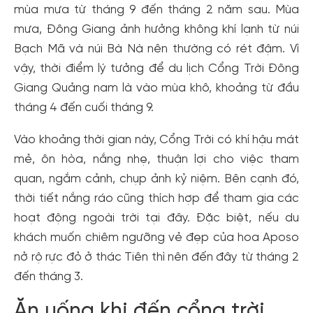
mùa mưa từ tháng 9 đến tháng 2 năm sau. Mùa
mưa, Đông Giang ảnh hưởng không khí lạnh từ núi
Bạch Mã và núi Bà Nà nên thường có rét đậm. Vì
vậy, thời điểm lý tưởng để du lịch Cổng Trời Đông
Giang Quảng nam là vào mùa khô, khoảng từ đầu
tháng 4 đến cuối tháng 9.
Vào khoảng thời gian này, Cổng Trời có khí hậu mát
mẻ, ôn hòa, nắng nhẹ, thuận lợi cho việc tham
quan, ngắm cảnh, chụp ảnh kỷ niệm. Bên cạnh đó,
thời tiết nắng ráo cũng thích hợp để tham gia các
hoạt động ngoài trời tại đây. Đặc biệt, nếu du
khách muốn chiêm ngưỡng vẻ đẹp của hoa Aposo
nở rộ rực đỏ ở thác Tiên thì nên đến đây từ tháng 2
đến tháng 3.
Ăn uống khi đến cổng trời