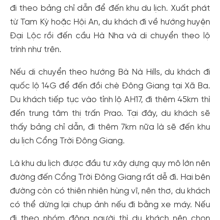
đi theo bảng chỉ dẫn để đến khu du lịch. Xuất phát
từ Tam Kỳ hoặc Hội An, du khách đi về hướng huyện
Đại Lộc rồi đến cầu Hà Nha và di chuyển theo lộ
trình như trên.
Nếu di chuyển theo hướng Bà Nà Hills, du khách đi
quốc lộ 14G để đến đồi chè Đông Giang tại Xã Ba.
Du khách tiếp tục vào tỉnh lộ AH17, đi thêm 45km thì
đến trung tâm thị trấn Prao. Tại đây, du khách sẽ
thấy bảng chỉ dẫn, đi thêm 7km nữa là sẽ đến khu
du lịch Cổng Trời Đông Giang.
Là khu du lịch được đầu tư xây dựng quy mô lớn nên
đường đến Cổng Trời Đông Giang rất dễ đi. Hai bên
đường còn có thiên nhiên hùng vĩ, nên thơ, du khách
có thể dừng lại chụp ảnh nếu đi bằng xe máy. Nếu
đi theo nhóm đông người thì du khách nên chọn