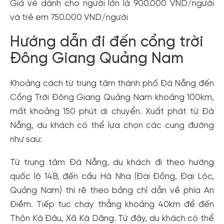
Giá vé dành cho người lớn là 900.000 VND/người
và trẻ em 750.000 VND/người
Hướng dẫn đi đến cổng trời
Đông Giang Quảng Nam
Khoảng cách từ trung tâm thành phố Đà Nẵng đến
Cổng Trời Đông Giang Quảng Nam khoảng 100km,
mất khoảng 150 phút di chuyển. Xuất phát từ Đà
Nẵng, du khách có thể lựa chọn các cung đường
như sau:
Từ trung tâm Đà Nẵng, du khách đi theo hướng
quốc lộ 14B, đến cầu Hà Nha (Đại Đồng, Đại Lộc,
Quảng Nam) thì rẽ theo bảng chỉ dẫn về phía An
Điềm. Tiếp tục chạy thẳng khoảng 40km để đến
Thôn Kà Đâu, Xã Kà Dăng. Từ đây, du khách có thể