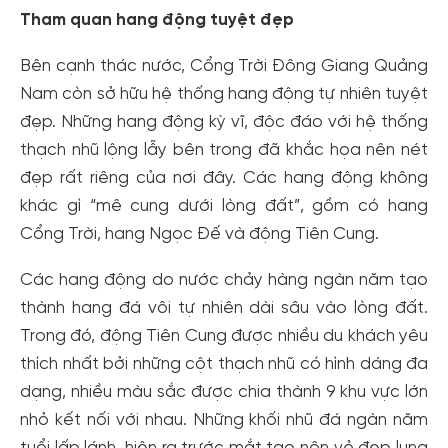
Tham quan hang động tuyệt đẹp
Bên cạnh thác nước, Cổng Trời Đông Giang Quảng
Nam còn sở hữu hệ thống hang động tự nhiên tuyệt
đẹp. Những hang động kỳ vĩ, độc đáo với hệ thống
thạch nhũ lộng lẫy bên trong đã khắc họa nên nét
đẹp rất riêng của nơi đây. Các hang động không
khác gì “mê cung dưới lòng đất”, gồm có hang
Cổng Trời, hang Ngọc Đế và động Tiên Cung.
Các hang động do nước chảy hàng ngàn năm tạo
thành hang đá vôi tự nhiên dài sâu vào lòng đất.
Trong đó, động Tiên Cung được nhiều du khách yêu
thích nhất bởi những cột thạch nhũ có hình dáng đa
dạng, nhiều màu sắc được chia thành 9 khu vực lớn
nhỏ kết nối với nhau. Những khối nhũ đá ngàn năm