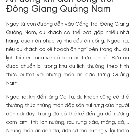
Đông Giang Quảng Nam
Ngay từ con đường dẫn vào Cổng Trời Đông Giang
Quảng Nam, du khách có thể bắt gặp nhiều nhà
hàng, quán ăn phục vụ nhu cầu ăn uống. Ngoài ra,
nếu du khách có kế hoạch ăn nghỉ bên trong khu du
lịch thì nên mua vé có kèm ăn trưa, ăn tối. Bữa ăn
được chuẩn bị trong khu du lịch thường theo hình
thức buffet với những món ăn đặc trưng Quảng
Nam.
Ngoài ra, khi đến làng Cơ Tu, du khách cũng có thể
thưởng thức những món đặc sản núi rừng của người
dân nơi đây. Trong đó có thể kể đến gà đồi nướng
cơm lam, thịt lợn nướng, rau rừng xào, măng, cà,...
Những món ăn dân dã, đơn sơ mà hương vị lại thơm