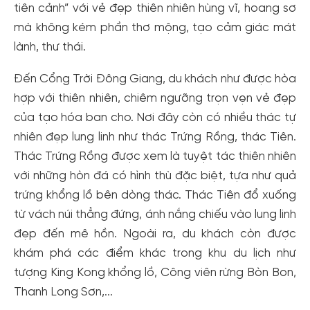
tiên cảnh” với vẻ đẹp thiên nhiên hùng vĩ, hoang sơ
mà không kém phần thơ mộng, tạo cảm giác mát
lành, thư thái.
Đến Cổng Trời Đông Giang, du khách như được hòa
hợp với thiên nhiên, chiêm ngưỡng trọn vẹn vẻ đẹp
của tạo hóa ban cho. Nơi đây còn có nhiều thác tự
nhiên đẹp lung linh như thác Trứng Rồng, thác Tiên.
Thác Trứng Rồng được xem là tuyệt tác thiên nhiên
với những hòn đá có hình thù đặc biệt, tựa như quả
trứng khổng lồ bên dòng thác. Thác Tiên đổ xuống
từ vách núi thẳng đứng, ánh nắng chiếu vào lung linh
đẹp đến mê hồn. Ngoài ra, du khách còn được
khám phá các điểm khác trong khu du lịch như
tượng King Kong khổng lồ, Công viên rừng Bòn Bon,
Thanh Long Sơn,...