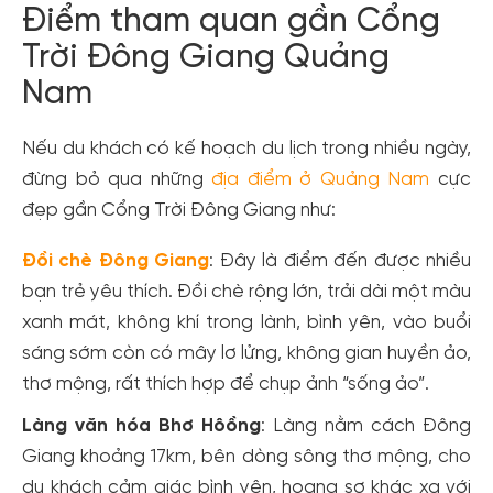
Điểm tham quan gần Cổng
Trời Đông Giang Quảng
Nam
Nếu du khách có kế hoạch du lịch trong nhiều ngày,
đừng bỏ qua những
địa điểm ở Quảng Nam
cực
đẹp gần Cổng Trời Đông Giang như:
Đồi chè Đông Giang
: Đây là điểm đến được nhiều
bạn trẻ yêu thích. Đồi chè rộng lớn, trải dài một màu
xanh mát, không khí trong lành, bình yên, vào buổi
sáng sớm còn có mây lơ lửng, không gian huyền ảo,
thơ mộng, rất thích hợp để chụp ảnh “sống ảo”.
Làng văn hóa Bhơ Hôồng
: Làng nằm cách Đông
Giang khoảng 17km, bên dòng sông thơ mộng, cho
du khách cảm giác bình yên, hoang sơ khác xa với