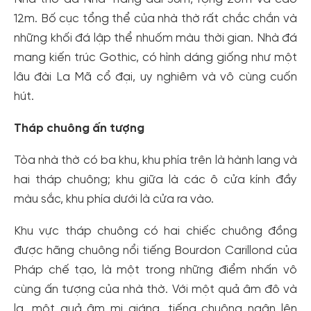
12m. Bố cục tổng thể của nhà thờ rất chắc chắn và
những khối đá lập thể nhuốm màu thời gian. Nhà đá
mang kiến trúc Gothic, có hình dáng giống như một
lâu đài La Mã cổ đại, uy nghiêm và vô cùng cuốn
hút.
Tháp chuông ấn tượng
Tòa nhà thờ có ba khu, khu phía trên là hành lang và
hai tháp chuông; khu giữa là các ô cửa kính đầy
màu sắc, khu phía dưới là cửa ra vào.
Khu vực tháp chuông có hai chiếc chuông đồng
được hãng chuông nổi tiếng Bourdon Carillond của
Pháp chế tạo, là một trong những điểm nhấn vô
cùng ấn tượng của nhà thờ. Với một quả âm đô và
la, một quả âm mi giáng, tiếng chuông ngân lên