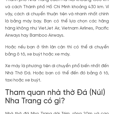
và cách Thành phố Hồ Chí Minh khoảng 430 km. Vì
vậy, cách di chuyển thuận tiện và nhanh nhất chính
là bằng máy bay. Bạn có thể lựa chọn các hãng
hàng không như VietJet Air, Vietnam Airlines, Pacific
Airways hay Bamboo Airways.
Hoặc nếu bạn ở tỉnh lân cận thì có thể di chuyển
bằng ô tô, xe buýt hoặc xe máy.
Xe máy là phương tiện di chuyển phổ biến nhất đến
Nhà Thờ Đá. Hoặc bạn có thể đến đó bằng ô tô,
taxi hoặc xe buýt.
Tham quan nhà thờ Đá (Núi)
Nha Trang có gì?
Nhà thờ đá Nha Trang dài 36m, rộng 20m và cao