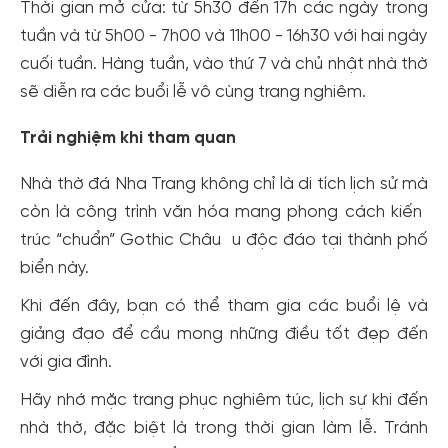
Thời gian mở cửa: từ 5h30 đến 17h các ngày trong
tuần và từ 5h00 - 7h00 và 11h00 - 16h30 với hai ngày
cuối tuần. Hàng tuần, vào thứ 7 và chủ nhật nhà thờ
sẽ diễn ra các buổi lễ vô cùng trang nghiêm.
Trải nghiệm khi tham quan
Nhà thờ đá Nha Trang không chỉ là di tích lịch sử mà
còn là công trình văn hóa mang phong cách kiến ​​
trúc “chuẩn” Gothic Châu u độc đáo tại thành phố
biển này.
Khi đến đây, bạn có thể tham gia các buổi lệ và
giảng đạo để cầu mong những điều tốt đẹp đến
với gia đình.
Hãy nhớ mặc trang phục nghiêm túc, lịch sự khi đến
nhà thờ, đặc biệt là trong thời gian làm lễ. Tránh