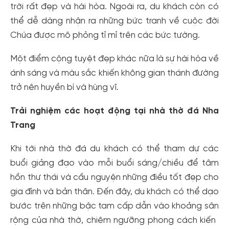
trời rất đẹp và hài hòa. Ngoài ra, du khách còn có
thể dễ dàng nhận ra những bức tranh về cuộc đời
Chúa được mô phỏng tỉ mỉ trên các bức tường.
Một điểm cộng tuyệt đẹp khác nữa là sự hài hòa về
ánh sáng và màu sắc khiến không gian thánh đường
trở nên huyền bí và hùng vĩ.
Trải nghiệm các hoạt động tại nhà thờ đá Nha
Trang
Khi tới nhà thờ đá du khách có thể tham dự các
buổi giảng đạo vào mỗi buổi sáng/chiều để tâm
hồn thư thái và cầu nguyện những điều tốt đẹp cho
gia đình và bản thân. Đến đây, du khách có thể dạo
bước trên những bậc tam cấp dẫn vào khoảng sân
rộng của nhà thờ, chiêm ngưỡng phong cách kiến ​​