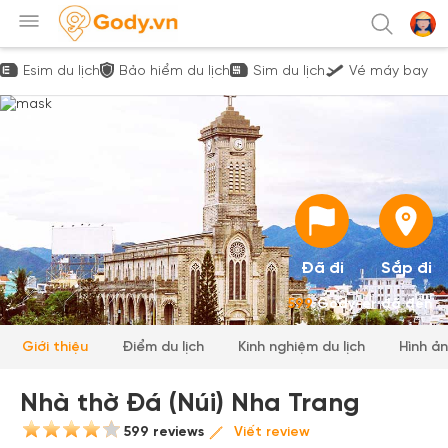
Esim du lịch
Bảo hiểm du lịch
Sim du lịch
Vé máy bay
Đã đi
Sắp đi
599
Gody-er đã đến
Giới thiệu
Điểm du lịch
Kinh nghiệm du lịch
Hình ả
Nhà thờ Đá (Núi) Nha Trang
599 reviews
Viết review