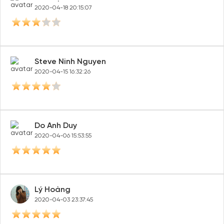
2020-04-18 20:15:07
Steve Ninh Nguyen
2020-04-15 16:32:26
Do Anh Duy
2020-04-06 15:53:55
Lý Hoàng
2020-04-03 23:37:45