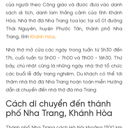
của người theo Công giáo và được đưa vào danh
sách di tích, danh lam thắng cảnh của tỉnh Khánh
Hòa. Nhà thờ đá Nha Trang tọa lạc tại số 01 đường
Thái Nguyên, huyện Phước Tân, thành phố Nha
Trang, tỉnh
Khánh Hòa
.
Nhà thờ mở cửa các ngày trong tuần từ 5h30 đến
17h, cuối tuần từ 5h00 - 7h00 và 11h00 - 16h30. Thứ
bảy, chủ nhật cũng là những ngày nhà thờ tổ chức
các buổi lễ đầy trang nghiêm. Du khách có thể tới
thăm nhà thờ đá Nha Trang hoàn toàn miễn Hướng
dẫn di chuyển đến nhà thờ đá nha Trang
Cách di chuyển đến thành
phố Nha Trang, Khánh Hòa
Thành phố Nha Trang cách Hà Nội khoảng 1300 km