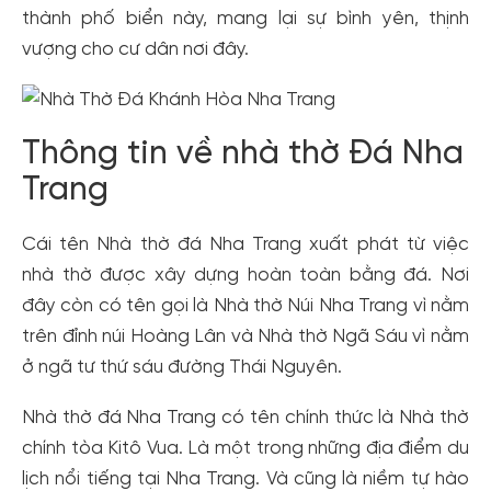
thành phố biển này, mang lại sự bình yên, thịnh
vượng cho cư dân nơi đây.
Thông tin về nhà thờ Đá Nha
Trang
Cái tên Nhà thờ đá Nha Trang xuất phát từ việc
nhà thờ được xây dựng hoàn toàn bằng đá. Nơi
đây còn có tên gọi là Nhà thờ Núi Nha Trang vì nằm
trên đỉnh núi Hoàng Lân và Nhà thờ Ngã Sáu vì nằm
ở ngã tư thứ sáu đường Thái Nguyên.
Nhà thờ đá Nha Trang có tên chính thức là Nhà thờ
chính tòa Kitô Vua. Là một trong những địa điểm du
lịch nổi tiếng tại Nha Trang. Và cũng là niềm tự hào