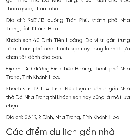
gần Nhà Thờ Đá Nha Trang, thuận tiện cho việc
tham quan, khám phá.
Địa chỉ: 96B1/13 đường Trần Phú, thành phố Nha
Trang, tỉnh Khánh Hòa.
Khách sạn 40 Đinh Tiên Hoàng: Do vị trí gần trung
tâm thành phố nên khách sạn này cũng là một lựa
chọn tốt dành cho bạn.
Địa chỉ: 40 đường Đinh Tiên Hoàng, thành phố Nha
Trang, Tỉnh Khánh Hòa.
Khách sạn 19 Tuệ Tĩnh: Nếu bạn muốn ở gần Nhà
thờ Đá Nha Trang thì khách sạn này cũng là một lựa
chọn.
Địa chỉ: Số 19, 2 Đình, Nha Trang, Tỉnh Khánh Hòa.
Các điểm du lịch gần nhà