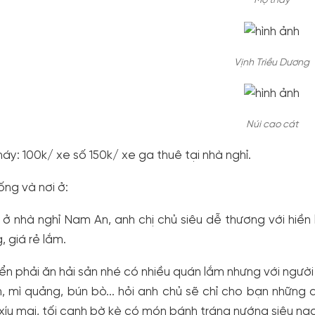
Mộ thầy
Vịnh Triều Dương
Núi cao cát
Xe máy: 100k/ xe số 150k/ xe ga thuê tại nhà nghỉ.
ống và nơi ở:
 ở nhà nghỉ Nam An, anh chị chủ siêu dễ thương với hiền
, giá rẻ lắm.
iển phải ăn hải sản nhé có nhiều quán lắm nhưng với ngườ
, mì quảng, bún bò... hỏi anh chủ sẽ chỉ cho bạn những
xíu mại, tối cạnh bờ kè có món bánh tráng nướng siêu ng