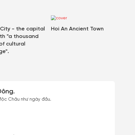
City - the capital
Hoi An Ancient Town
ith "a thousand
of cultural
ge".
ông.
u Mộc Châu như ngày đầu.