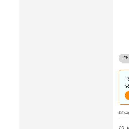
Ph
Hã
hà
Đã cậ
4