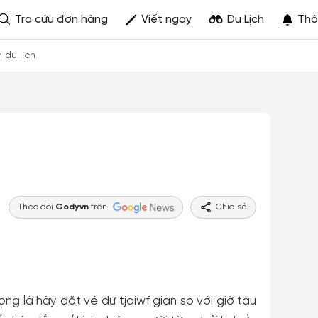
Tra cứu đơn hàng
Viết ngay
Du Lịch
Thô
h du lịch
Theo dõi
Gody.vn
trên
Chia sẻ
g là hãy đặt vé dư tjoiwf gian so với giờ tàu