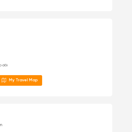
o dõi
My Travel Map
ơn