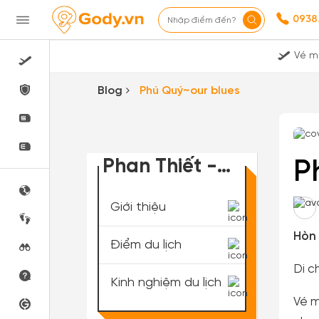
0938
Nhập điểm đến?
Vé m
Blog
Phú Quý~our blues
Phan Thiết -
P
Bình Thuận
Giới thiệu
Hòn 
Điểm du lịch
Di c
Kinh nghiệm du lịch
Vé m