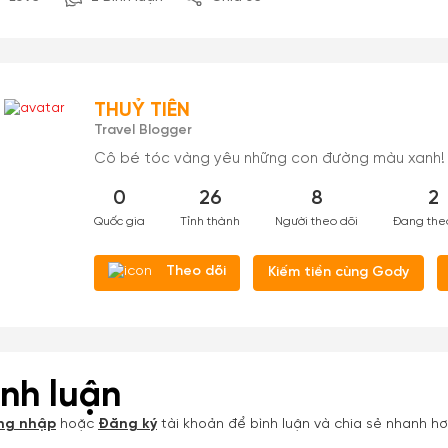
THUỶ TIÊN
Travel Blogger
Cô bé tóc vàng yêu những con đường màu xanh!
0
26
8
2
Quốc gia
Tỉnh thành
Người theo dõi
Đang the
Theo dõi
Kiếm tiền cùng Gody
ình luận
ng nhập
hoặc
Đăng ký
tài khoản để bình luận và chia sẻ nhanh h