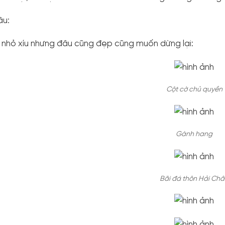
âu:
nhỏ xíu nhưng đâu cũng đẹp cũng muốn dừng lại:
Cột cờ chủ quyền
Gành hang
Bãi đá thôn Hải Ch