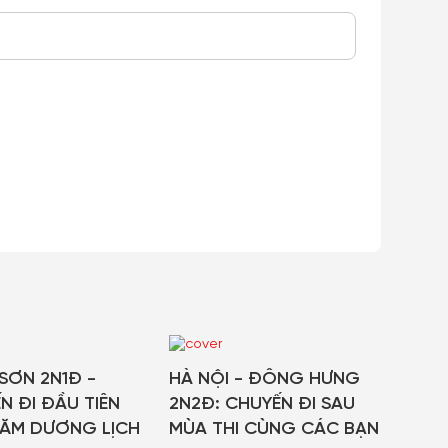
SƠN 2N1Đ -
HÀ NỘI - ĐÔNG HƯNG
N ĐI ĐẦU TIÊN
2N2Đ: CHUYẾN ĐI SAU
ĂM DƯƠNG LỊCH
MÙA THI CÙNG CÁC BẠN