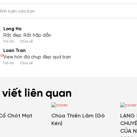
Bình luận của bạn
Long Ho
Rất đẹp. Rất hấp dẫn
Trả lời
Chia sẻ
Loan Tran
View hòn đá chụp đẹp quá bạn
Trả lời
Chia sẻ
 viết liên quan
Cổ Chót Mạt
Chùa Thiền Lâm (Gò
LẠNG 
Kén)
CHUYẾ
CỦA N