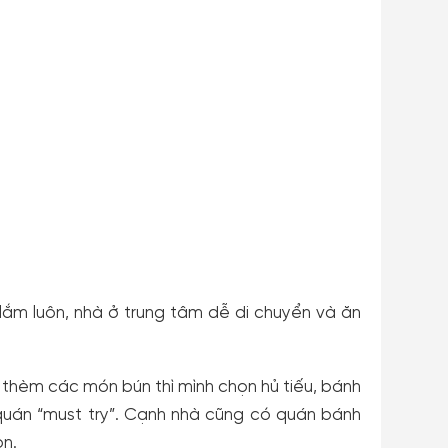
 lắm luôn, nhà ở trung tâm dễ di chuyển và ăn
i thèm các món bún thì mình chọn hủ tiếu, bánh
 quán “must try”. Cạnh nhà cũng có quán bánh
on.