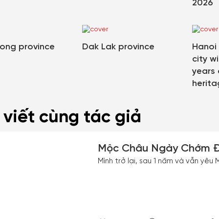
2026
ong province
Dak Lak province
Hanoi 
city w
years 
herita
 viết cùng tác giả
Mộc Châu Ngày Chớm Đ
Mình trở lại, sau 1 năm và vẫn yê