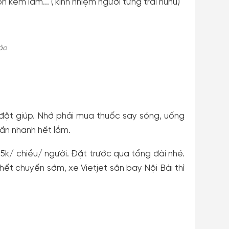
n kém lắm... ( kinh nhiệm người từng trải huhu)
đảo
 đặt giúp. Nhớ phải mua thuốc say sóng, uống
uần nhanh hết lắm.
5k/ chiều/ người. Đặt trước qua tổng đài nhé.
ết chuyến sớm, xe Vietjet sân bay Nội Bài thì