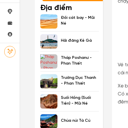
chạy
Địa điểm
Đồi cát bay - Mũi
Né
Hải đăng Kê Gà
Tháp Poshanư -
Phan Thiết
Vé t
cái 
Trường Dục Thanh
- Phan Thiết
Xe b
Có x
Suối Hồng (Suối
đêm 
Tiên) - Mũi Né
Chùa núi Tà Cú