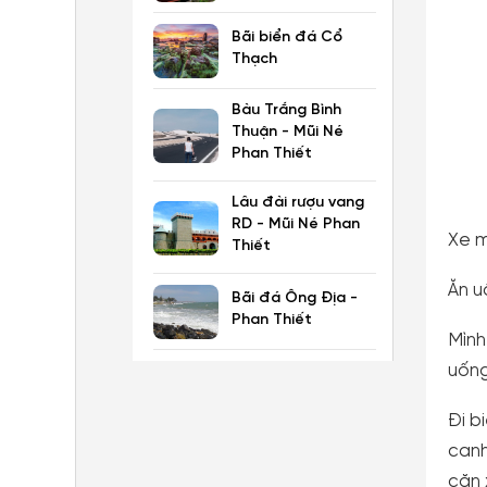
Bãi biển đá Cổ
Thạch
Bàu Trắng Bình
Thuận - Mũi Né
Phan Thiết
Lâu đài rượu vang
RD - Mũi Né Phan
Thiết
Ăn u
Bãi đá Ông Địa -
Phan Thiết
Mình
uống
Đi b
canh
căn 