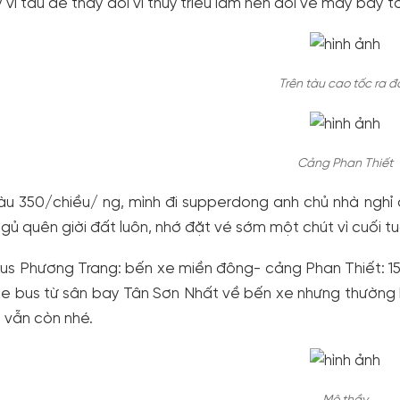
 vì tàu dễ thay đổi vì thuỷ triều lắm nên đổi vé máy bay tố
Trên tàu cao tốc ra 
Cảng Phan Thiết
àu 350/chiều/ ng, mình đi supperdong anh chủ nhà nghỉ
ngủ quên giời đất luôn, nhớ đặt vé sớm một chút vì cuối t
us Phương Trang: bến xe miền đông- cảng Phan Thiết: 15
e bus từ sân bay Tân Sơn Nhất về bến xe nhưng thường h
vẫn còn nhé.