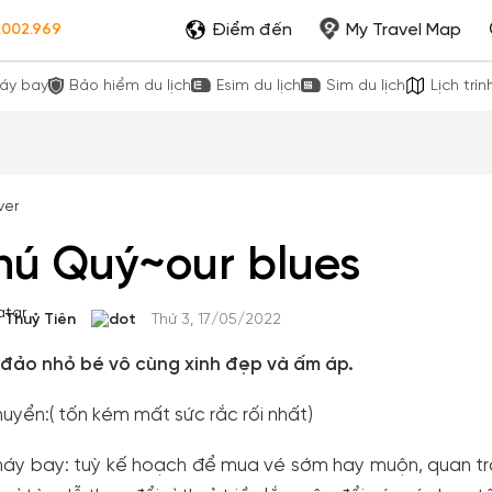
Điểm đến
My Travel Map
.002.969
áy bay
Bảo hiểm du lịch
Esim du lịch
Sim du lịch
Lịch trìn
hú Quý~our blues
Thuỷ Tiên
Thứ 3, 17/05/2022
đảo nhỏ bé vô cùng xinh đẹp và ấm áp.
huyển:( tốn kém mất sức rắc rối nhất)
áy bay: tuỳ kế hoạch để mua vé sớm hay muộn, quan trọn