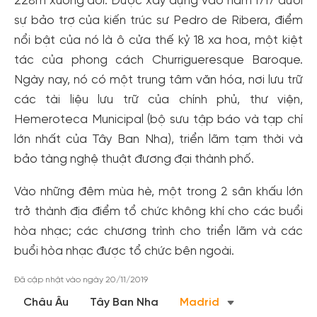
228m xuống đồi. Được xây dựng vào năm 1717 dưới
sự bảo trợ của kiến trúc sư Pedro de Ribera, điểm
nổi bật của nó là ô cửa thế kỷ 18 xa hoa, một kiệt
tác của phong cách Churrigueresque Baroque.
Ngày nay, nó có một trung tâm văn hóa, nơi lưu trữ
các tài liệu lưu trữ của chính phủ, thư viện,
Hemeroteca Municipal (bộ sưu tập báo và tạp chí
lớn nhất của Tây Ban Nha), triển lãm tạm thời và
bảo tàng nghệ thuật đương đại thành phố.
Vào những đêm mùa hè, một trong 2 sân khấu lớn
Tạo tài khoản nhanh - nhận nhiều ưu
trở thành địa điểm tổ chức không khí cho các buổi
đãi!
hòa nhạc; các chương trình cho triển lãm và các
Tạo tài khoản để có thể
nhận ngay các ưu đãi
hấp dẫn
buổi hòa nhạc được tổ chức bên ngoài.
dành cho thành viên đến từ các đối tác của Gody.vn dành
cho cộng đồng.
Đã cập nhật vào ngày 20/11/2019
Đăng ký
Châu Âu
Tây Ban Nha
Madrid