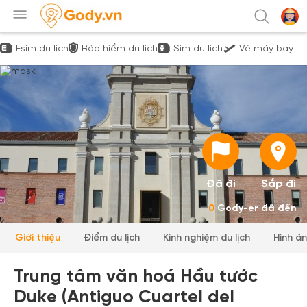
Esim du lịch
Bảo hiểm du lịch
Sim du lịch
Vé máy bay
Đã đi
Sắp đi
0
Gody-er đã đến
Giới thiệu
Điểm du lịch
Kinh nghiệm du lịch
Hình ả
Trung tâm văn hoá Hầu tước
Duke (Antiguo Cuartel del