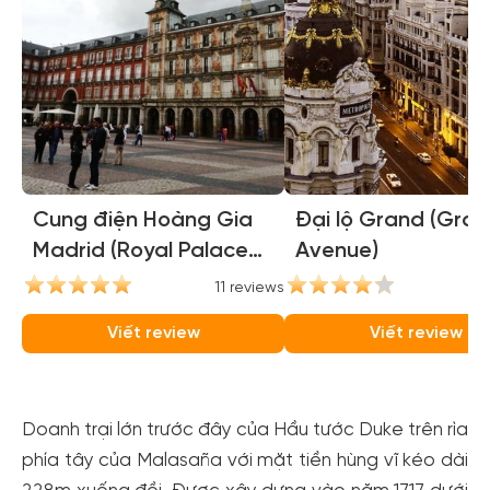
Cung điện Hoàng Gia
Đại lộ Grand (Gra
Madrid (Royal Palace
Avenue)
of Madrid)
11 reviews
9
Viết review
Viết review
Doanh trại lớn trước đây của Hầu tước Duke trên rìa
phía tây của Malasaña với mặt tiền hùng vĩ kéo dài