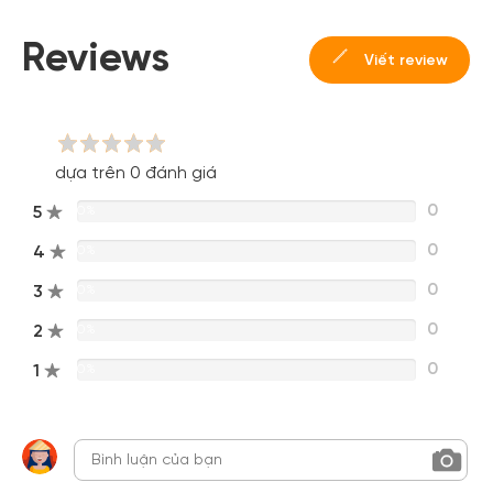
Hoặc đăng nhập bằng
Đăng nhập Facebook
Đăng nhập Google
Reviews
Viết review
dựa trên 0 đánh giá
0
5
0%
0
4
0%
0
3
0%
0
2
0%
0
1
0%