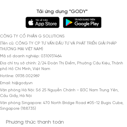
Tải ứng dụng "GODY"
CÔNG TY CỔ PHẦN G SOLUTIONS
(Tên cũ: CÔNG TY CP TƯ VẤN ĐẦU TƯ VÀ PHÁT TRIỂN GIẢI PHÁP
THƯƠNG MẠI VIỆT NAM)
Mã số doanh nghiệp: 0310931464
Địa chỉ trụ sở chính: 2/24 Đoàn Thị Điểm, Phường Cầu Kiệu, Thành
phố Hồ Chí Minh, Việt Nam
Hotline: 0938.002.969
Email: hi@gody.vn
Văn phòng Hà Nội: Số 25 Nguyễn Chánh – B3C Nam Trung Yên,
Cầu Giấy, Hà Nội
Văn phòng Singapore: 470 North Bridge Road #05-12 Bugis Cube,
Singapore (188735)
Phương thức thanh toán