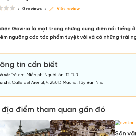
0 reviews
Viết review
điện Gaviria là một trong những cung điện nổi tiếng ở
iêm ngưỡng các tác phẩm tuyệt vời và có những trải n
ông tin cần biết
á vé:
Trẻ em: Miễn phí Người lớn: 12 EUR
a chỉ:
Calle del Arenal, 9, 28013 Madrid, Tây Ban Nha
 địa điểm tham quan gần đó
Sân vậ