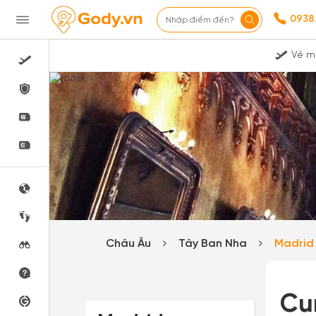
0938
Nhập điểm đến?
Vé m
Châu Âu
Tây Ban Nha
Madri
Cun