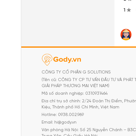
1
CÔNG TY CỔ PHẦN G SOLUTIONS
(Tên cũ: CÔNG TY CP TƯ VẤN ĐẦU TƯ VÀ PHÁT 
GIẢI PHÁP THƯƠNG MẠI VIỆT NAM)
Mã số doanh nghiệp: 0310931464
Địa chỉ trụ sở chính: 2/24 Đoàn Thị Điểm, Phư
Kiệu, Thành phố Hồ Chí Minh, Việt Nam
Hotline: 0938.002.969
Email: hi@gody.vn
Văn phòng Hà Nội: Số 25 Nguyễn Chánh – B3