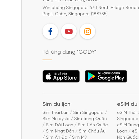
Trung Yên, Cầu Giấy, Hà Nội
Văn phòng Singapore: 470 North Bridge Road 
Bugis Cube, Singapore (188735)
FB
YT
IG
Tải ứng dụng "GODY"
Tải ứng dụng
Tải ứng dụng
"GODY"
"GODY"
Sim du lịch
eSIM du 
Sim Thái Lan
/
Sim Singapore
/
eSIM Thái 
Sim Malaysia
/
Sim Trung Quốc
Singapore
/
Sim Đài Loan
/
Sim Hàn Quốc
eSIM Trun
/
Sim Nhật Bản
/
Sim Châu Âu
Loan
/
eS
/
Sim Ấn Độ
/
Sim Mỹ
Hàn Quốc