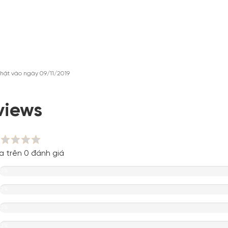
hật vào ngày 09/11/2019
views
a trên 0 đánh giá
0%
0%
0%
0%