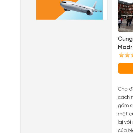
Cung
Madri
of Ma
Cho đế
cách n
gồm sự
một cu
lại vớ
của Ma