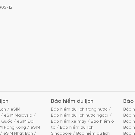
#05-12
lịch
Bảo hiểm du lịch
Bảo 
Lan
/
eSIM
Bảo hiểm du lịch trong nước
/
Bảo h
/
eSIM Malaysia
/
Bảo hiểm du lịch nước ngoài
/
Bảo h
g Quốc
/
eSIM Đài
Bảo hiểm xe máy
/
Bảo hiểm ô
Bảo h
IM Hong Kong
/
eSIM
tô
/
Bảo hiểm du lịch
Bảo h
/
eSIM Nhật Bản
/
Singapore
/
Bảo hiểm du lịch
Bảo h