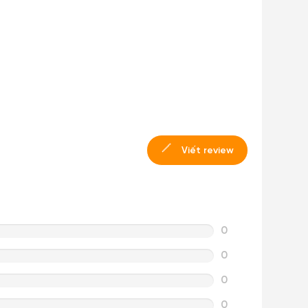
Viết review
0
0
0
0