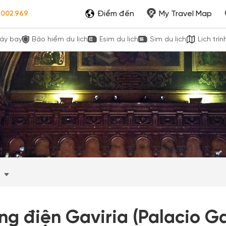
Điểm đến
My Travel Map
.002.969
áy bay
Bảo hiểm du lịch
Esim du lịch
Sim du lịch
Lịch trìn
d
g điện Gaviria (Palacio Ga