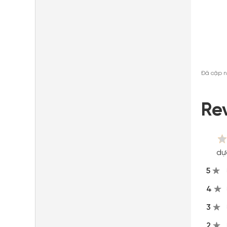
Đã cập n
Re
dự
5
4
3
2