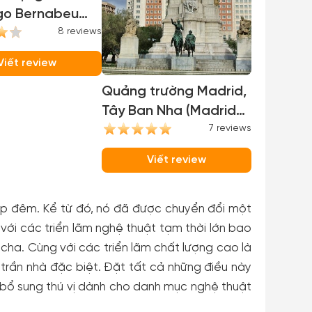
go Bernabeu
ago Bernabeu
8 reviews
m)
Viết review
Quảng trường Madrid,
Tây Ban Nha (Madrid
Plaza, Spain)
7 reviews
Viết review
hộp đêm. Kể từ đó, nó đã được chuyển đổi một
ới các triển lãm nghệ thuật tạm thời lớn bao
ha. Cùng với các triển lãm chất lượng cao là
trần nhà đặc biệt. Đặt tất cả những điều này
 bổ sung thú vị dành cho danh mục nghệ thuật