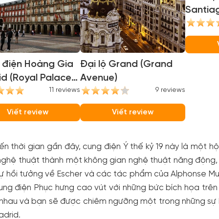
Santia
(Santi
Stadiu
 điện Hoàng Gia
Đại lộ Grand (Grand
d (Royal Palace
Avenue)
drid)
11 reviews
9 reviews
Viết review
Viết review
n thời gian gần đây, cung điện Ý thế kỷ 19 này là một 
ghệ thuật thành một không gian nghệ thuật năng động, v
 hồi tưởng về Escher và các tác phẩm của Alphonse Muc
ng điện Phục hưng cao vút với những bức bích họa trên 
i nhau và bạn sẽ được chiêm ngưỡng một trong những sự
drid.