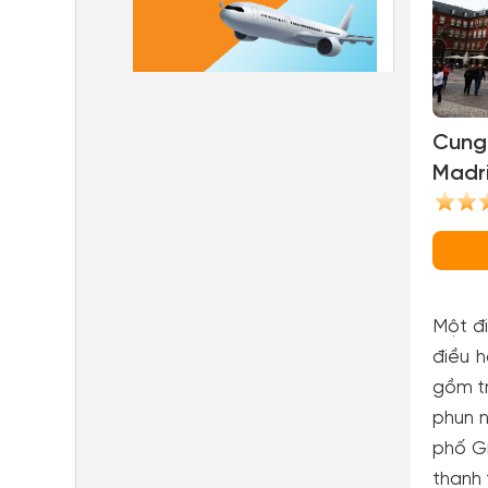
Cung
Madri
of Ma
Một đi
điều 
gồm tr
phun 
phố G
thanh 