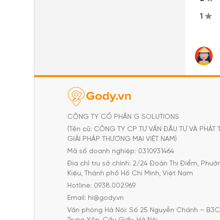
1
CÔNG TY CỔ PHẦN G SOLUTIONS
(Tên cũ: CÔNG TY CP TƯ VẤN ĐẦU TƯ VÀ PHÁT 
GIẢI PHÁP THƯƠNG MẠI VIỆT NAM)
Mã số doanh nghiệp: 0310931464
Địa chỉ trụ sở chính: 2/24 Đoàn Thị Điểm, Phư
Kiệu, Thành phố Hồ Chí Minh, Việt Nam
Hotline: 0938.002.969
Email: hi@gody.vn
Văn phòng Hà Nội: Số 25 Nguyễn Chánh – B3