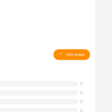
Viết review
0
0
0
0