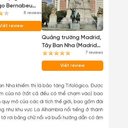
go Bernabeu
ago Bernabeu
8 reviews
m)
Viết review
Quảng trường Madrid,
Tây Ban Nha (Madrid
Plaza, Spain)
7 reviews
Viết review
an Nha khiếm thị là bảo tàng Tifológico. Được
lãm của nó (tất cả đều có thể chạm vào) bao
 quy mô của các di tích thế giới, bao gồm đài
g như khu vực La Alhambra nổi tiếng ở thành
ờ rơi bằng chữ nổi và buổi hướng dẫn có âm