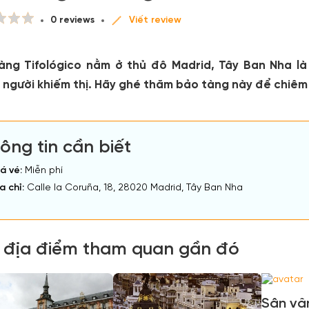
0 reviews
Viết review
àng Tifológico nằm ở thủ đô Madrid, Tây Ban Nha là
 người khiếm thị. Hãy ghé thăm bảo tàng này để chiêm
ông tin cần biết
á vé:
Miễn phí
a chỉ:
Calle la Coruña, 18, 28020 Madrid, Tây Ban Nha
 địa điểm tham quan gần đó
Sân vậ