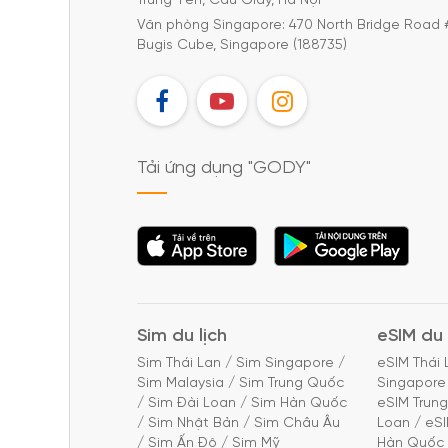
Trung Yên, Cầu Giấy, Hà Nội
Văn phòng Singapore: 470 North Bridge Road 
Bugis Cube, Singapore (188735)
FB
YT
IG
Tải ứng dụng "GODY"
Tải ứng dụng
Tải ứng dụng
"GODY"
"GODY"
Sim du lịch
eSIM du 
Sim Thái Lan
/
Sim Singapore
/
eSIM Thái 
Sim Malaysia
/
Sim Trung Quốc
Singapore
/
Sim Đài Loan
/
Sim Hàn Quốc
eSIM Trun
/
Sim Nhật Bản
/
Sim Châu Âu
Loan
/
eS
/
Sim Ấn Độ
/
Sim Mỹ
Hàn Quốc