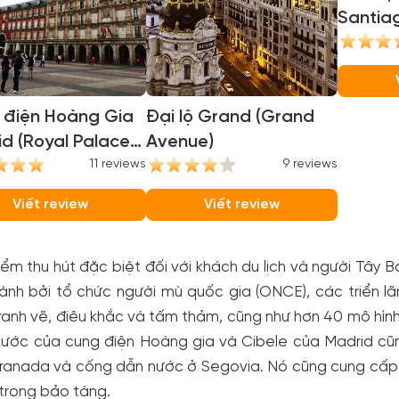
Santia
(Santi
Stadiu
 điện Hoàng Gia
Đại lộ Grand (Grand
d (Royal Palace
Avenue)
drid)
11 reviews
9 reviews
Viết review
Viết review
ểm thu hút đặc biệt đối với khách du lịch và người Tây B
hành bởi tổ chức người mù quốc gia (ONCE), các triển 
anh vẽ, điêu khắc và tấm thảm, cũng như hơn 40 mô hình
nước của cung điện Hoàng gia và Cibele của Madrid cũn
ranada và cống dẫn nước ở Segovia. Nó cũng cung cấp t
trong bảo tàng.