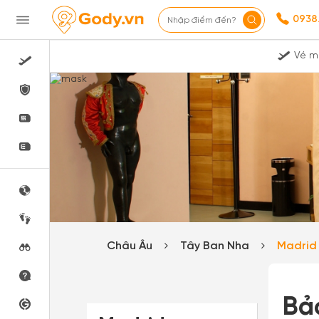
0938
Nhập điểm đến?
Vé m
Châu Âu
Tây Ban Nha
Madri
Bảo