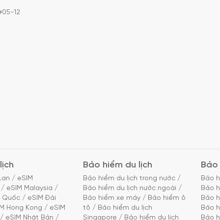
#05-12
lịch
Bảo hiểm du lịch
Bảo 
Lan
/
eSIM
Bảo hiểm du lịch trong nước
/
Bảo h
/
eSIM Malaysia
/
Bảo hiểm du lịch nước ngoài
/
Bảo h
g Quốc
/
eSIM Đài
Bảo hiểm xe máy
/
Bảo hiểm ô
Bảo h
IM Hong Kong
/
eSIM
tô
/
Bảo hiểm du lịch
Bảo h
/
eSIM Nhật Bản
/
Singapore
/
Bảo hiểm du lịch
Bảo h