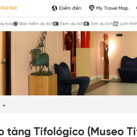
Điểm đến
My Travel Map
.002.969
áy bay
Bảo hiểm du lịch
Esim du lịch
Sim du lịch
Lịch trìn
d
 tàng Tifológico (Museo Ti