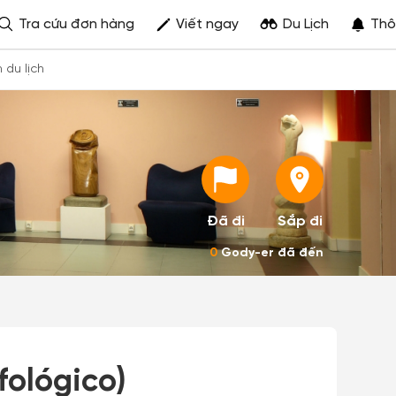
Tra cứu đơn hàng
Viết ngay
Du Lịch
Thô
h du lịch
Đã đi
Sắp đi
0
Gody-er đã đến
fológico)