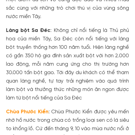
sắc cùng với những trò chơi thú vị của vùng sông
nước miền Tây.
Làng bột Sa Đéc
: Không chỉ nổi tiếng là Thủ phủ
hoa của miền Tây, Sa Đéc còn nổi tiếng với làng
bột truyền thống hơn 100 năm tuổi. Hiện làng nghề
có gần 350 hộ gia đình sản xuất bột với hơn 2.000
lao động, mỗi năm cung ứng cho thị trường hơn
30.000 tấn bột gạo. Tới đây du khách có thể tham
quan làng nghề, tự tay trải nghiệm vào quá trình
làm bột và thưởng thức những món ăn ngon được
làm từ bột nổi tiếng của Sa Đéc
Chùa Phước Kiển
: Chùa Phước Kiển được yêu mến
nhờ hồ nước trong chùa có trồng loại sen có lá siêu
to khổng lồ. Cứ đến tháng 9, 10 vào mùa nước nổi ở