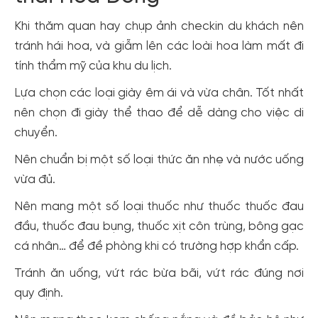
Khi thăm quan hay chụp ảnh checkin du khách nên
tránh hái hoa, và giẫm lên các loài hoa làm mất đi
tính thẩm mỹ của khu du lịch.
Lựa chọn các loại giày êm ái và vừa chân. Tốt nhất
nên chọn đi giày thể thao để dễ dàng cho việc di
chuyển.
Nên chuẩn bị một số loại thức ăn nhẹ và nước uống
vừa đủ.
Nên mang một số loại thuốc như thuốc thuốc đau
đầu, thuốc đau bụng, thuốc xịt côn trùng, bông gạc
cá nhân… để đề phòng khi có trường hợp khẩn cấp.
Tránh ăn uống, vứt rác bừa bãi, vứt rác đúng nơi
quy định.