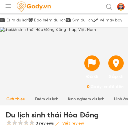
Esim du lịch
Bảo hiểm du lịch
Sim du lịch
Vé máy bay
Đã đi
Sắp đi
0
Gody-er đã đến
Giới thiệu
Điểm du lịch
Kinh nghiệm du lịch
Hình ả
Du lịch sinh thái Hòa Đồng
0 reviews
Viết review