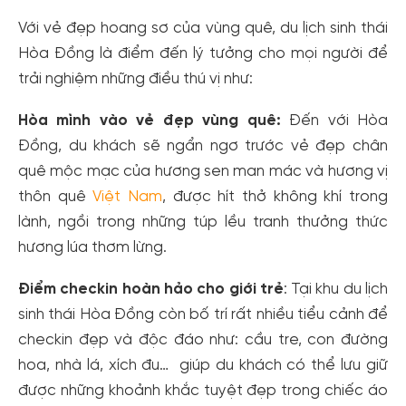
Với vẻ đẹp hoang sơ của vùng quê, du lịch sinh thái
Hòa Đồng là điểm đến lý tưởng cho mọi người để
trải nghiệm những điều thú vị như:
Hòa mình vào vẻ đẹp vùng quê:
Đến với Hòa
Đồng, du khách sẽ ngẩn ngơ trước vẻ đẹp chân
quê mộc mạc của hương sen man mác và hương vị
thôn quê
Việt Nam
, được hít thở không khí trong
lành, ngồi trong những túp lều tranh thưởng thức
hương lúa thơm lừng.
Điểm checkin hoàn hảo cho giới trẻ
: Tại khu du lịch
sinh thái Hòa Đồng còn bố trí rất nhiều tiểu cảnh để
checkin đẹp và độc đáo như: cầu tre, con đường
hoa, nhà lá, xích đu… giúp du khách có thể lưu giữ
được những khoảnh khắc tuyệt đẹp trong chiếc áo