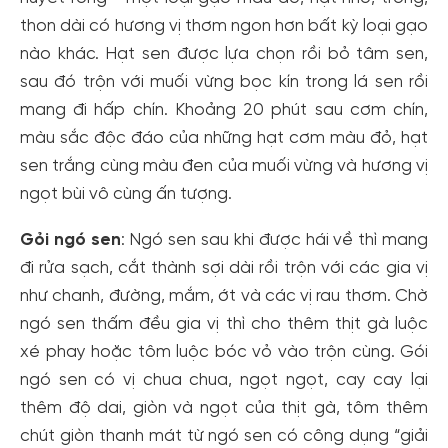
thon dài có hương vị thơm ngon hơn bất kỳ loại gạo
nào khác. Hạt sen được lựa chọn rồi bỏ tâm sen,
sau đó trộn với muối vừng bọc kín trong lá sen rồi
mang đi hấp chín. Khoảng 20 phút sau cơm chín,
màu sắc độc đáo của những hạt cơm màu đỏ, hạt
sen trắng cùng màu đen của muối vừng và hương vị
ngọt bùi vô cùng ấn tượng.
Gỏi ngó sen
: Ngó sen sau khi được hái về thì mang
đi rửa sạch, cắt thành sợi dài rồi trộn với các gia vị
như chanh, đường, mắm, ớt và các vị rau thơm. Chờ
ngó sen thấm đều gia vị thì cho thêm thịt gà luộc
xé phay hoặc tôm luộc bóc vỏ vào trộn cùng. Gói
ngó sen có vị chua chua, ngọt ngọt, cay cay lại
thêm độ dai, giòn và ngọt của thịt gà, tôm thêm
chút giòn thanh mát từ ngó sen có công dụng “giải