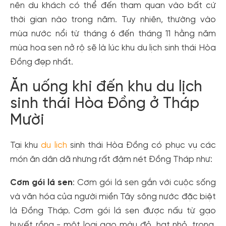
nên du khách có thể đến tham quan vào bất cứ
thời gian nào trong năm. Tuy nhiên, thường vào
mùa nước nổi từ tháng 6 đến tháng 11 hằng năm
mùa hoa sen nở rộ sẽ là lúc khu du lịch sinh thái Hòa
Đồng đẹp nhất.
Ăn uống khi đến khu du lịch
sinh thái Hòa Đồng ở Tháp
Mười
Tại khu
du lịch
sinh thái Hòa Đồng có phục vụ các
món ăn dân dã nhưng rất đậm nét Đồng Tháp như:
Cơm gói lá sen
: Cơm gói lá sen gắn với cuộc sống
và văn hóa của người miền Tây sông nước đặc biệt
là Đồng Tháp. Cơm gói lá sen được nấu từ gạo
huyết rồng - một loại gạo màu đỏ, hạt nhỏ, trong,