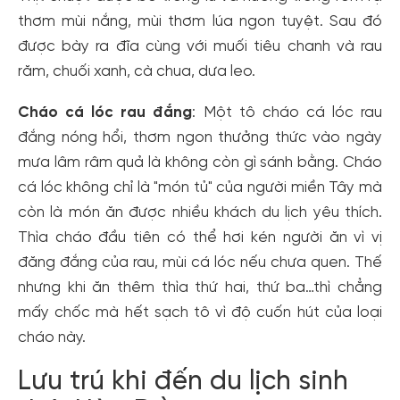
thơm mùi nắng, mùi thơm lúa ngon tuyệt. Sau đó
được bày ra đĩa cùng với muối tiêu chanh và rau
răm, chuối xanh, cà chua, dưa leo.
Cháo cá lóc rau đắng
: Một tô cháo cá lóc rau
Tạo tài khoản nhanh - nhận nhiều ưu
đắng nóng hổi, thơm ngon thưởng thức vào ngày
đãi!
mưa lâm râm quả là không còn gì sánh bằng. Cháo
cá lóc không chỉ là "món tủ" của người miền Tây mà
Tạo tài khoản để có thể
nhận ngay các ưu đãi
hấp dẫn
dành cho thành viên đến từ các đối tác của Gody.vn dành
còn là món ăn được nhiều khách du lịch yêu thích.
cho cộng đồng.
Thìa cháo đầu tiên có thể hơi kén người ăn vì vị
đăng đắng của rau, mùi cá lóc nếu chưa quen. Thế
Đăng ký
nhưng khi ăn thêm thìa thứ hai, thứ ba…thì chẳng
Hoặc đăng nhập bằng
mấy chốc mà hết sạch tô vì độ cuốn hút của loại
Đăng nhập Facebook
Đăng nhập Google
cháo này.
Lưu trú khi đến du lịch sinh