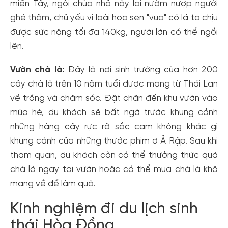
miền Tây, ngôi chùa nhỏ này lại nườm nượp người
ghé thăm, chủ yếu vì loài hoa sen "vua" có lá to chịu
được sức nặng tối đa 140kg, người lớn có thể ngồi
lên.
Vườn chà là:
Đây là nơi sinh trưởng của hơn 200
cây chà là trên 10 năm tuổi được mang từ Thái Lan
về trồng và chăm sóc. Đặt chân đến khu vườn vào
mùa hè, du khách sẽ bất ngờ trước khung cảnh
những hàng cây rực rỡ sắc cam không khác gì
khung cảnh của những thước phim ơ Ả Rập. Sau khi
tham quan, du khách còn có thể thưởng thức quà
chà là ngay tại vườn hoặc có thể mua chà là khô
mang về để làm quà.
Kinh nghiệm đi du lịch sinh
thái Hòa Đồng