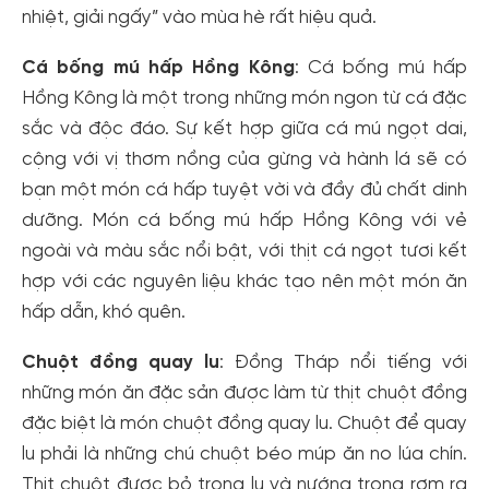
nhiệt, giải ngấy” vào mùa hè rất hiệu quả.
Cá bống mú hấp Hồng Kông
: Cá bống mú hấp
Hồng Kông là một trong những món ngon từ cá đặc
sắc và độc đáo. Sự kết hợp giữa cá mú ngọt dai,
cộng với vị thơm nồng của gừng và hành lá sẽ có
bạn một món cá hấp tuyệt vời và đầy đủ chất dinh
dưỡng. Món cá bống mú hấp Hồng Kông với vẻ
ngoài và màu sắc nổi bật, với thịt cá ngọt tươi kết
hợp với các nguyên liệu khác tạo nên một món ăn
hấp dẫn, khó quên.
Chuột đồng quay lu
: Đồng Tháp nổi tiếng với
những món ăn đặc sản được làm từ thịt chuột đồng
đặc biệt là món chuột đồng quay lu. Chuột để quay
lu phải là những chú chuột béo múp ăn no lúa chín.
Thịt chuột được bỏ trong lu và nướng trong rơm rạ