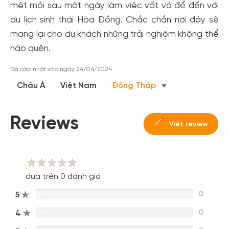
mệt mỏi sau một ngày làm việc vất vả để đến với
du lịch sinh thái Hòa Đồng. Chắc chắn nơi đây sẽ
mang lại cho du khách những trải nghiệm không thể
nào quên.
Đã cập nhật vào ngày 24/04/2024
Châu Á
Việt Nam
Đồng Tháp
Reviews
Viết review
dựa trên 0 đánh giá
0
5
0%
0
4
0%