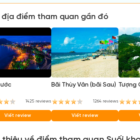
 địa điểm tham quan gần đó
rước
Bãi Thùy Vân (bãi Sau)
Tượng 
1425 reviews
1264 reviews
Viết review
Viết review
i thiệu về điểm tham quan Suối k