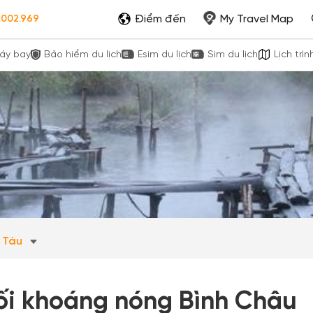
Điểm đến
My Travel Map
.002.969
áy bay
Bảo hiểm du lịch
Esim du lịch
Sim du lịch
Lịch trìn
g Tàu
ối khoáng nóng Bình Châu