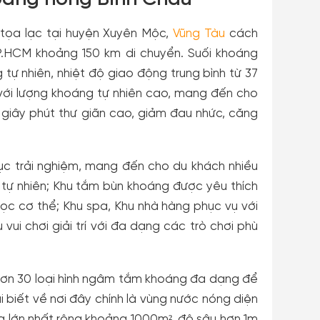
 tọa lạc tại huyện Xuyên Mộc,
Vũng Tàu
cách
.HCM khoảng 150 km di chuyển. Suối khoáng
tự nhiên, nhiệt độ giao động trung bình từ 37
 với lượng khoáng tự nhiên cao, mang đến cho
giây phút thư giãn cao, giảm đau nhức, căng
c trải nghiệm, mang đến cho du khách nhiều
 tự nhiên; Khu tắm bùn khoáng được yêu thích
lọc cơ thể; Khu spa, Khu nhà hàng phục vụ với
i chơi giải trí với đa dạng các trò chơi phù
 hơn 30 loại hình ngâm tắm khoáng đa dạng để
ai biết về nơi đây chính là vùng nước nóng diện
ng lớn nhất rộng khoảng 1000m², độ sâu hơn 1m