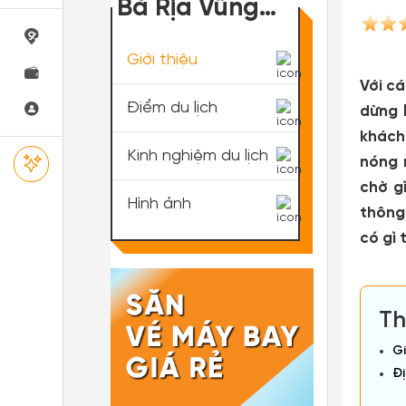
Bà Rịa Vũng
Tàu
Giới thiệu
Với cá
Điểm du lịch
dừng 
khách
Kinh nghiệm du lịch
nóng 
chờ g
Hình ảnh
thông 
có gì t
Th
Gi
Đị