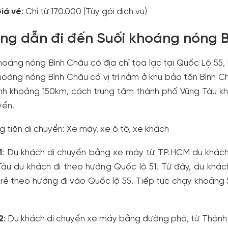
iá vé
: Chỉ từ 170.000 (Tùy gói dịch vụ)
ng dẫn đi đến Suối khoáng nóng 
hoáng nóng Bình Châu có địa chỉ tọa lạc tại Quốc Lộ 55, 
hoáng nóng Bình Châu có vị trí nằm ở khu bảo tồn Bình Ch
inh khoảng 150km, cách trung tâm thành phố Vũng Tàu 
yển.
 tiện di chuyển: Xe máy, xe ô tô, xe khách
1
: Du khách di chuyển bằng xe máy từ TP.HCM du khách
àu du khách đi theo hướng Quốc lộ 51. Từ đây, du khách 
rẻ theo hướng đi vào Quốc lộ 55. Tiếp tục chạy khoảng
2
: Du khách di chuyển xe máy bằng đường phà, từ Thành 