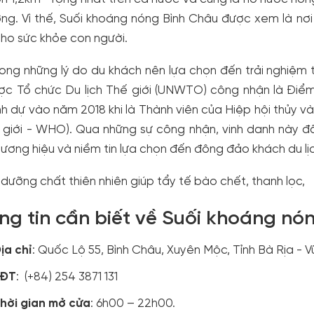
ng. Vì thế, Suối khoáng nóng Bình Châu được xem là nơi
ho sức khỏe con người.
ong những lý do du khách nên lựa chọn đến trải nghiệm t
c Tổ chức Du lịch Thế giới (UNWTO) công nhận là Điểm 
nh dự vào năm 2018 khi là Thành viên của Hiệp hội thủy và 
 giới - WHO). Qua những sự công nhận, vinh danh này đ
hương hiệu và niềm tin lựa chọn đến đông đảo khách du lị
dưỡng chất thiên nhiên giúp tẩy tế bào chết, thanh lọc,
ng tin cần biết về Suối khoáng n
ịa chỉ
: Quốc Lộ 55, Bình Châu, Xuyên Mộc, Tỉnh Bà Rịa - 
SĐT
: (+84) 254 3871 131
hời gian mở cửa
: 6h00 – 22h00.