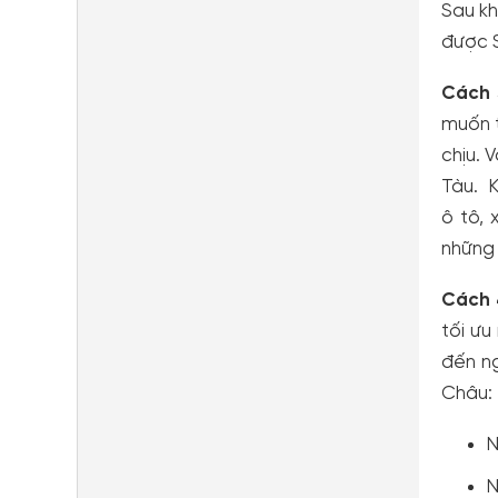
Sau kh
được S
Cách 
muốn t
chịu. 
Tàu. K
ô tô,
những 
Cách 
tối ưu
đến n
Châu:
N
N