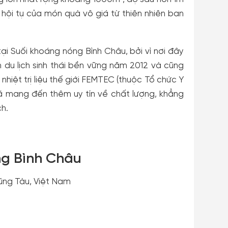
 hội tụ của món quà vô giá từ thiên nhiên ban
ại Suối khoáng nóng Bình Châu, bởi vì nơi đây
du lịch sinh thái bền vững năm 2012 và cũng
nhiệt trị liệu thế giới FEMTEC (thuộc Tổ chức Y
ã mang đến thêm uy tín về chất lượng, khẳng
ch.
óng Bình Châu
Vũng Tàu, Việt Nam