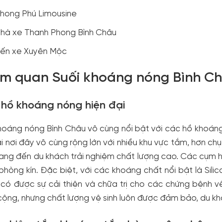
hong Phú Limousine
hà xe Thanh Phong Bình Châu
ến xe Xuyên Mộc
m quan Suối khoáng nóng Bình Châ
hồ khoáng nóng hiện đại
hoáng nóng Bình Châu vô cùng nổi bật với các hồ khoáng
ại nơi đây vô cùng rộng lớn với nhiều khu vực tắm, hơn 
ng đến du khách trải nghiệm chất lượng cao. Các cụm h
phòng kín. Đặc biệt, với các khoáng chất nổi bật là Sili
có được sự cải thiện và chữa trị cho các chứng bệnh về x
ộng, nhưng chất lượng vệ sinh luôn được đảm bảo, du khá