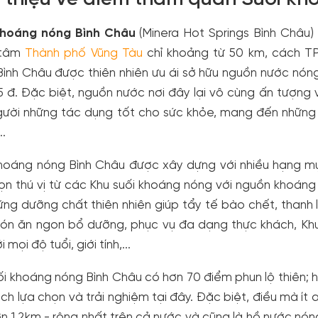
khoáng nóng Bình Châu
(Minera Hot Springs Bình Châu)
 tâm
Thành phố Vũng Tàu
chỉ khoảng từ 50 km, cách TP
ình Châu được thiên nhiên ưu ái sở hữu nguồn nước nóng 
 đ. Đặc biệt, nguồn nước nơi đây lại vô cùng ấn tượng
gười những tác dụng tốt cho sức khỏe, mang đến những 
..
khoáng nóng Bình Châu được xây dựng với nhiều hạng mụ
ọn thú vị từ các Khu suối khoáng nóng với nguồn khoáng
ững dưỡng chất thiên nhiên giúp tẩy tế bào chết, thanh 
n ăn ngon bổ dưỡng, phục vụ đa dạng thực khách, Khu vu
 mọi độ tuổi, giới tính,...
ối khoáng nóng Bình Châu có hơn 70 điểm phun lộ thiên;
ch lựa chọn và trải nghiệm tại đây. Đặc biệt, điều mà ít 
ơn 1,2km - rộng nhất trên cả nước và cũng là hồ nước nó