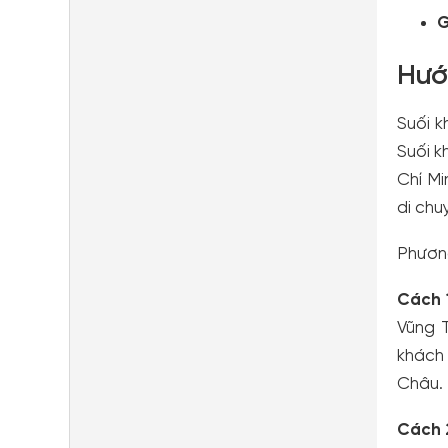
G
Hướ
Suối k
Suối k
Chí M
di chu
Phương
Cách 
Vũng T
khách 
Châu.
Cách 