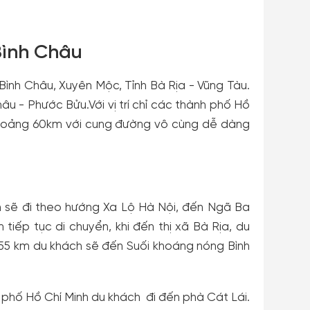
Bình Châu
Bình Châu, Xuyên Mộc, Tỉnh Bà Rịa - Vũng Tàu.
âu - Phước Bửu.Với vị trí chỉ các thành phố Hồ
khoảng 60km với cung đường vô cùng dễ dàng
 sẽ đi theo hướng Xa Lộ Hà Nội, đến Ngã Ba
tiếp tục di chuyển, khi đến thị xã Bà Rịa, du
 55 km du khách sẽ đến Suối khoáng nóng Bình
phố Hồ Chí Minh du khách đi đến phà Cát Lái.