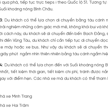
i qua phà, tiếp tục trực tieps i theo Quốc lộ 51. Tương t
uối khoáng nóng Bình Châu.
3
: Du khách có thể lựa chọn di chuyển bằng tàu cánh n
rải nghiệm những cảm giác mới mẻ, không khói bụi và kh
Với cách này, du khách sẽ di chuyển đến bến Bạch Đằng,
hi đến Vũng Tàu, du khách chỉ cần tiếp tục di chuyển dọ
 xe máy hoặc xe bus. Như vậy du khách sẽ di chuyển t
giây phút ngắm nhìn thiên nhiên bằng tàu cánh ngầm hiệ
4
: Du khách có thể lựa chọn đến với Suối khoáng nóng 
 nhất, tiết kiệm thời gian, tiết kiệm chi phí, tránh đượ
gay với điểm hẹn. Các nhà xe mà du khách có thể tham 
hà xe Minh Trang
hà xe Hai Trâm