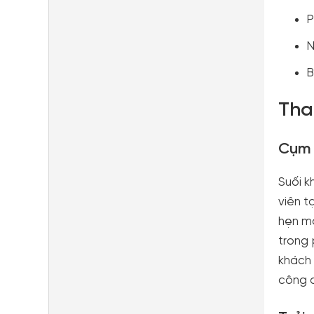
P
N
B
Tha
Cụm 
Suối k
viên t
hẹn ma
trong 
khách 
công c