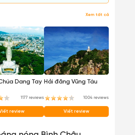
Xem tất cả
Chúa Dang Tay
Hải đăng Vũng Tàu
1177 reviews
1004 reviews
Viết review
Viết review
hoáng nóng Bình Châu