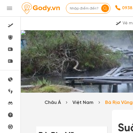
0938
Nhập điểm đến?
Vé m
Châu Á
Việt Nam
Bà Rịa Vũn
Su