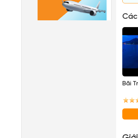
Các
Bãi T
Giớ