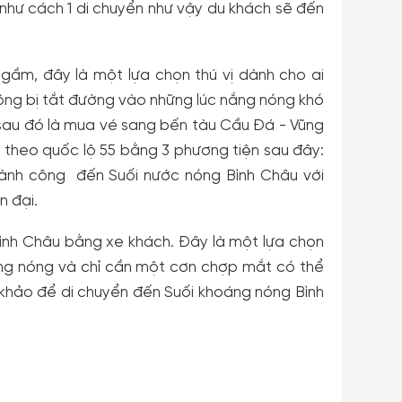
ự như cách 1 di chuyển như vậy du khách sẽ đến
gầm, đây là một lựa chọn thú vị dành cho ai
ông bị tắt đường vào những lúc nắng nóng khó
 sau đó là mua vé sang bến tàu Cầu Đá - Vũng
c theo quốc lộ 55 bằng 3 phương tiện sau đây:
hành công đến Suối nước nóng Bình Châu với
n đại.
Bình Châu bằng xe khách. Đây là một lựa chọn
c nắng nóng và chỉ cần một cơn chợp mắt có thể
khảo để di chuyển đến Suối khoáng nóng Bình