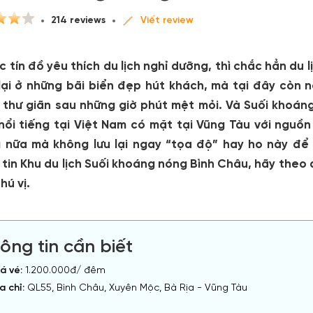
214 reviews
Viết review
c tín đồ yêu thích du lịch nghỉ dưỡng, thì chắc hẳn du 
lại ở những bãi biển đẹp hút khách, mà tại đây còn 
 thư giãn sau những giờ phút mệt mỏi. Và
Suối khoán
nổi tiếng tại Việt Nam có mặt tại Vũng Tàu với nguồ
ì nữa mà không lưu lại ngay “tọa độ” hay ho này để 
tin Khu du lịch Suối khoáng nóng Bình Châu, hãy theo 
hú vị.
ông tin cần biết
á vé:
1.200.000đ/ đêm
a chỉ:
QL55, Bình Châu, Xuyên Mộc, Bà Rịa - Vũng Tàu