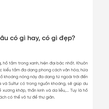
u có gì hay, có gì đẹp?
, hồ tắm trong xanh, hiện đại bậc nhất. Khuôn
chục kiểu tắm đa dạng phong cách văn hóa, hứa
ồ khoáng nóng này đa dạng từ ngoài trời đến
ca và Sulfur có trong nguồn khoáng, sẽ giúp du
ương khớp, thần kinh và da liễu,... Tuy là hồ
ch có thể vô tư để thư giãn.