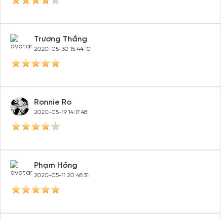
Trương Thắng
2020-05-30 15:44:10
Ronnie Ro
2020-05-19 14:17:48
Tạo tài khoản nhanh - nhận nhiều ưu
đãi!
Tạo tài khoản để có thể
nhận ngay các ưu đãi
hấp dẫn
Phạm Hồng
dành cho thành viên đến từ các đối tác của Gody.vn dành
2020-05-11 20:48:31
cho cộng đồng.
Đăng ký
Hoặc đăng nhập bằng