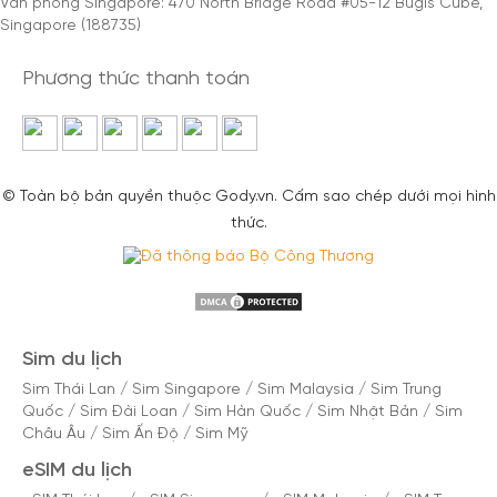
Văn phòng Singapore: 470 North Bridge Road #05-12 Bugis Cube,
Singapore (188735)
Phương thức thanh toán
© Toàn bộ bản quyền thuộc Gody.vn. Cấm sao chép dưới mọi hình
thức.
Sim du lịch
Sim Thái Lan
/
Sim Singapore
/
Sim Malaysia
/
Sim Trung
Quốc
/
Sim Đài Loan
/
Sim Hàn Quốc
/
Sim Nhật Bản
/
Sim
Châu Âu
/
Sim Ấn Độ
/
Sim Mỹ
eSIM du lịch