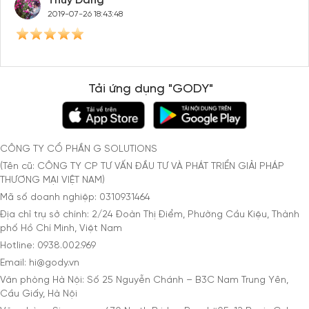
Thuy Dang
2019-07-26 18:43:48
Tải ứng dụng "GODY"
CÔNG TY CỔ PHẦN G SOLUTIONS
(Tên cũ: CÔNG TY CP TƯ VẤN ĐẦU TƯ VÀ PHÁT TRIỂN GIẢI PHÁP
THƯƠNG MẠI VIỆT NAM)
Mã số doanh nghiệp: 0310931464
Địa chỉ trụ sở chính: 2/24 Đoàn Thị Điểm, Phường Cầu Kiệu, Thành
phố Hồ Chí Minh, Việt Nam
Hotline: 0938.002.969
Email: hi@gody.vn
Văn phòng Hà Nội: Số 25 Nguyễn Chánh – B3C Nam Trung Yên,
Cầu Giấy, Hà Nội