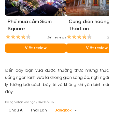
Phố mua sắm Siam
Cung điện hoàng g
Square
Thái Lan
341 reviews
248
Viết review
Viết review
Đến đây bạn vừa được thưởng thức những thức
uống ngon lành vừa là không gian sống ảo, nghỉ ngơi
lý tưởng bởi cách bày trí và không khí yên bình nơi
đây.
Đã cập nhật vào ngày 04/10/2019
Châu Á
Thái Lan
Bangkok