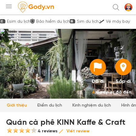
Esim du lịch
Bảo hiểm du lịch
Sim du lịch
Vé máy bay
Đã đi
Sắp đi
4
Gody-er đã đến
Giới thiệu
Điểm du lịch
Kinh nghiệm du lịch
Hình ả
Quán cà phê KINN Kaffe & Craft
4 reviews
Viết review