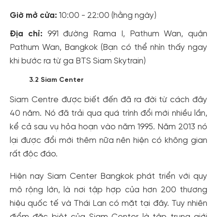
Giờ mở cửa:
10:00 - 22:00 (hằng ngày)
Địa chỉ:
991 đường Rama I, Pathum Wan, quận
Pathum Wan, Bangkok (Bạn có thể nhìn thấy ngay
khi bước ra từ ga BTS Siam Skytrain)
3.2 Siam Center
Siam Centre được biết đến đã ra đời từ cách đây
40 năm. Nó đã trải qua quá trình đổi mới nhiều lần,
kể cả sau vụ hỏa hoạn vào năm 1995. Năm 2013 nó
lại được đổi mới thêm nữa nên hiện có không gian
rất độc đáo.
Hiện nay Siam Center Bangkok phát triển với quy
mô rộng lớn, là nơi tập hợp của hơn 200 thương
hiệu quốc tế và Thái Lan có mặt tại đây. Tuy nhiên
điểm đặc biệt của Siam Center là tập trung giới