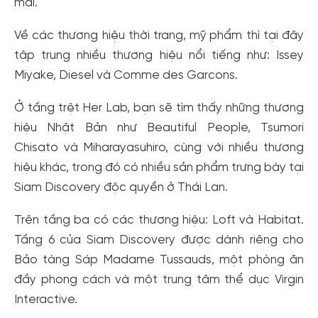
mái.
Về các thương hiệu thời trang, mỹ phẩm thì tại đây
tập trung nhiều thương hiệu nổi tiếng như: Issey
Miyake, Diesel và Comme des Garcons.
Ở tầng trệt Her Lab, bạn sẽ tìm thấy những thương
hiệu Nhật Bản như Beautiful People, Tsumori
Chisato và Miharayasuhiro, cùng với nhiều thương
hiệu khác, trong đó có nhiều sản phẩm trưng bày tại
Siam Discovery độc quyền ở Thái Lan.
Trên tầng ba có các thương hiệu: Loft và Habitat.
Tầng 6 của Siam Discovery được dành riêng cho
Bảo tàng Sáp Madame Tussauds, một phòng ăn
đầy phong cách và một trung tâm thể dục Virgin
Interactive.