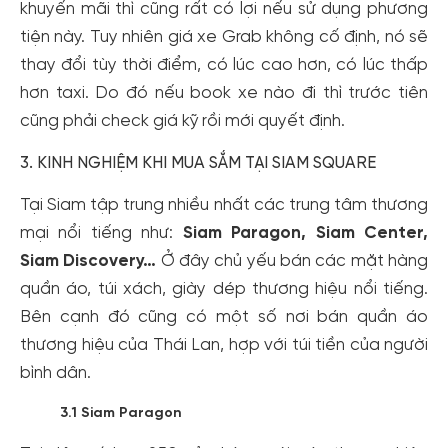
khuyến mãi thì cũng rất có lợi nếu sử dụng phương
tiện này. Tuy nhiên giá xe Grab không cố định, nó sẽ
thay đổi tùy thời điểm, có lúc cao hơn, có lúc thấp
hơn taxi. Do đó nếu book xe nào đi thì trước tiên
cũng phải check giá kỹ rồi mới quyết định.
3. KINH NGHIỆM KHI MUA SẮM TẠI SIAM SQUARE
Tại Siam tập trung nhiều nhất các trung tâm thương
mại nổi tiếng như:
Siam Paragon, Siam Center,
Siam Discovery…
Ở đây chủ yếu bán các mặt hàng
quần áo, túi xách, giày dép thương hiệu nổi tiếng.
Bên cạnh đó cũng có một số nơi bán quần áo
thương hiệu của Thái Lan, hợp với túi tiền của người
bình dân.
3.1 Siam Paragon