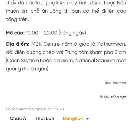
thấy đủ các loại phụ kiện máy ảnh, điện thoại. Nếu
muốn tìm chỗ ăn uống thì bạn có thể đi lên các
tầng trên.
Mở cửa:
10:00 – 22:00 (hằng ngày)
Địa điểm:
MBK Centre nằm ở giao lộ Pathumwan,
đối diện đường chéo với Trung tâm khám phá Siam
(Cách Skytrain hoặc ga Siam, National Stadium một
quãng đi bộ ngắn).
Ảnh: Internet
Tư liệu: tổng hợp
Đã cập nhật vào ngày 10/03/2020
Châu Á
Thái Lan
Bangkok