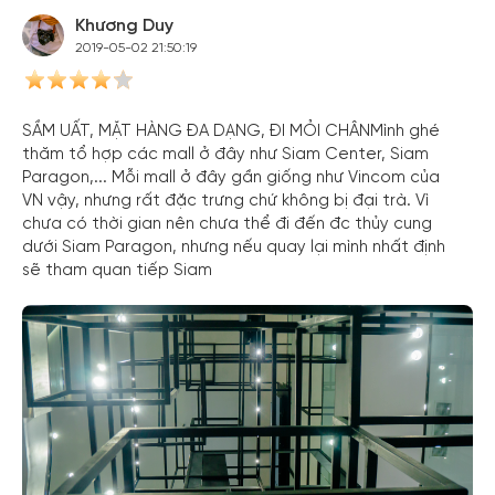
Khương Duy
2019-05-02 21:50:19
SẦM UẤT, MẶT HÀNG ĐA DẠNG, ĐI MỎI CHÂNMình ghé
thăm tổ hợp các mall ở đây như Siam Center, Siam
Paragon,... Mỗi mall ở đây gần giống như Vincom của
VN vậy, nhưng rất đặc trưng chứ không bị đại trà. Vì
chưa có thời gian nên chưa thể đi đến đc thủy cung
dưới Siam Paragon, nhưng nếu quay lại mình nhất định
sẽ tham quan tiếp Siam