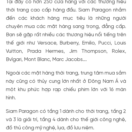
Tại đây có hơn 250 cửa hàng với các thương hiệu
thời trang cao cấp hàng đầu. Siam Paragon nhắm
đến các khách hàng mục tiêu là những người
chuyên mua các mặt hàng sang trọng, đẳng cấp.
Bạn sẽ gặp rất nhiều các thương hiệu nổi tiếng trên
thế giới như Versace, Burberry, Emilio, Pucci, Louis
Vuitton, Prada Hermes, Jim Thompson, Rolex,
Bvlgari, Mont Blanc, Marc Jacobs….
Ngoài các mặt hàng thời trang, trung tâm mua sắm
này cũng có thủy cung lớn nhất ở Đông Nam Á và
một khu phức hợp rạp chiếu phim lớn với 16 màn
hình.
Siam Paragon có tầng 1 dành cho thời trang, tầng 2
và 3 là giải trí, tầng 4 dành cho thế giới công nghệ,
đồ thủ công mỹ nghệ, lụa, đồ lưu niệm.