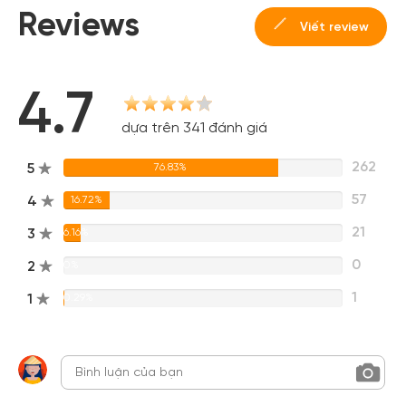
Reviews
Viết review
4.7
dựa trên 341 đánh giá
262
5
76.83%
57
4
16.72%
21
3
6.16%
0
2
0%
1
1
0.29%