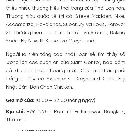
thiệu nhiều thương hiệu thời trang của Thái Lan hơn.
Thương hiệu quốc tế thì có: Steve Madden, Nike,
Accessorize, Havaianas, SuperDry và Levis, Forever
21. Thương hiệu Thái Lan thì có: Lyn Around, Baking
Soda, Fly Now III, Kloset và Greyhound
Ngoài ra trên tầng cao nhất, bạn sẽ tìm thấy số
lượng lớn các quán ăn của Siam Center, bao gồm
cả khu ẩm thực thoáng mát. Các nhà hàng nổi
tiếng ở đây có Swensen’s, Greyhound Café, Fuji
Nhật Bản, Bon Chon Chicken.
Giờ mở cửa:
10:00 – 22:00 (hằng ngày)
Địa chỉ:
979 đường Rama 1, Pathumwan Bangkok,
Thailand