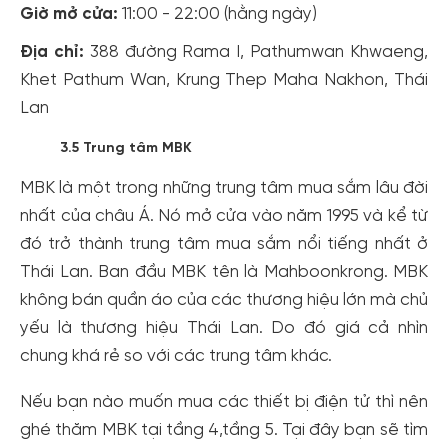
Giờ mở cửa:
11:00 - 22:00 (hằng ngày)
Địa chỉ:
388 đường Rama I, Pathumwan Khwaeng,
Khet Pathum Wan, Krung Thep Maha Nakhon, Thái
Lan
3.5 Trung tâm MBK
MBK là một trong những trung tâm mua sắm lâu đời
nhất của châu Á. Nó mở cửa vào năm 1995 và kể từ
đó trở thành trung tâm mua sắm nổi tiếng nhất ở
Thái Lan. Ban đầu MBK tên là Mahboonkrong. MBK
không bán quần áo của các thương hiệu lớn mà chủ
yếu là thương hiệu Thái Lan. Do đó giá cả nhìn
chung khá rẻ so với các trung tâm khác.
Nếu bạn nào muốn mua các thiết bị điện tử thì nên
ghé thăm MBK tại tầng 4,tầng 5. Tại đây bạn sẽ tìm