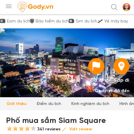
Esim du lịch
Bảo hiểm du lịch
Sim du lịch
Vé máy bay
Đã đi
Sắp đi
341
Gody-er đã đến
Giới thiệu
Điểm du lịch
Kinh nghiệm du lịch
Hình ả
Phố mua sắm Siam Square
341 reviews
Viết review