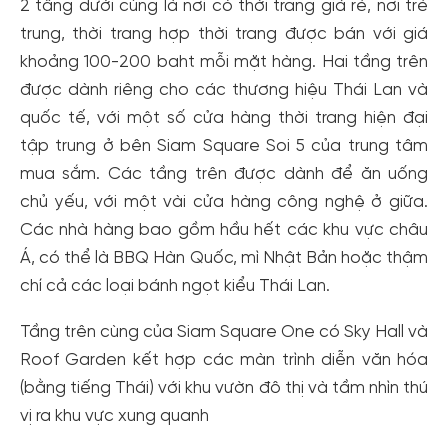
2 tầng dưới cùng là nơi có thời trang giá rẻ, nơi trẻ
cho cộng đồng.
trung, thời trang hợp thời trang được bán với giá
Đăng ký
khoảng 100-200 baht mỗi mặt hàng. Hai tầng trên
Hoặc đăng nhập bằng
được dành riêng cho các thương hiệu Thái Lan và
Đăng nhập Facebook
Đăng nhập Google
quốc tế, với một số cửa hàng thời trang hiện đại
tập trung ở bên Siam Square Soi 5 của trung tâm
mua sắm. Các tầng trên được dành để ăn uống
chủ yếu, với một vài cửa hàng công nghệ ở giữa.
Các nhà hàng bao gồm hầu hết các khu vực châu
Á, có thể là BBQ Hàn Quốc, mì Nhật Bản hoặc thậm
chí cả các loại bánh ngọt kiểu Thái Lan.
Tầng trên cùng của Siam Square One có Sky Hall và
Roof Garden kết hợp các màn trình diễn văn hóa
(bằng tiếng Thái) với khu vườn đô thị và tầm nhìn thú
vị ra khu vực xung quanh