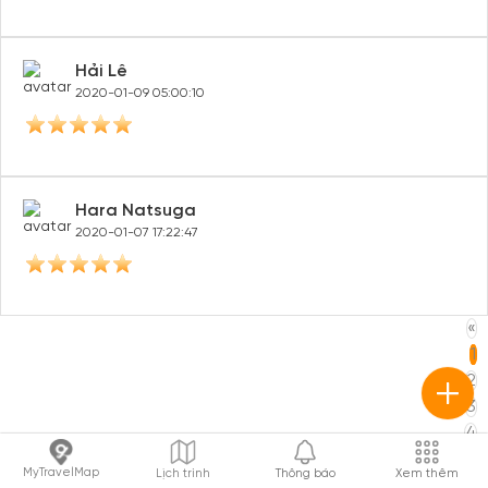
Võ Song Võ
2020-01-14 11:59:43
Nguyễn Lâm Ngọc Châu
2020-01-14 00:04:55
Hải Lê
2020-01-09 05:00:10
MyTravelMap
Lịch trình
Thông báo
Xem thêm