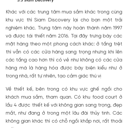
3.3 Siam Discovery
Khác với các trung tâm mua sắm khác trong cùng
khu vực thì Siam Discovery lại cho bạn một trải
nghiệm khác. Trung tâm này hoàn thành năm 1997
và được tái thiết năm 2016. Tại đây trưng bày các
mặt hàng theo một phong cách khác: ở tầng trệt
thì vẫn có các cửa hàng sang trọng nhưng khi lên
các tầng cao hơn thì có vẻ như không có các cửa
hàng mà là hàng hóa được bày biện kiểu như ở
trong nhà, rất tự nhiên, tạo cảm giác thú vị
Về thiết kế, bên trong có khu vực ghế ngồi cho
khách mua sắm, tham quan. Có khu food court ở
lầu 4 được thiết kế với không gian sang trọng, đẹp
mắt, như đang ở trong một lâu đài thủy tinh. Các
không gian khác thì có chỗ ngồi khắp nơi, rất thoải