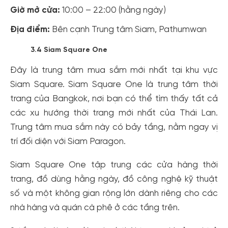
Giờ mở cửa:
10:00 – 22:00 (hằng ngày)
Địa điểm:
Bên cạnh Trung tâm Siam, Pathumwan
3.4 Siam Square One
Đây là trung tâm mua sắm mới nhất tại khu vực
Siam Square. Siam Square One là trung tâm thời
trang của Bangkok, nơi bạn có thể tìm thấy tất cả
các xu hướng thời trang mới nhất của Thái Lan.
Trung tâm mua sắm này có bảy tầng, nằm ngay vị
trí đối diện với Siam Paragon.
Siam Square One tập trung các cửa hàng thời
trang, đồ dùng hằng ngày, đồ công nghệ kỹ thuật
Tạo tài khoản nhanh - nhận nhiều ưu
số và một không gian rộng lớn dành riêng cho các
đãi!
nhà hàng và quán cà phê ở các tầng trên.
Tạo tài khoản để có thể
nhận ngay các ưu đãi
hấp dẫn
dành cho thành viên đến từ các đối tác của Gody.vn dành