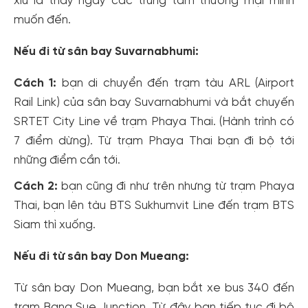
xíu là thấy ngay các trung tâm thương mại mình
muốn đến.
Nếu đi từ sân bay Suvarnabhumi:
Cách 1:
bạn di chuyển đến trạm tàu ARL (Airport
Rail Link) của sân bay Suvarnabhumi và bắt chuyến
SRTET City Line về trạm Phaya Thai. (Hành trình có
7 điểm dừng). Từ trạm Phaya Thai bạn đi bộ tới
những điểm cần tới.
Cách 2:
bạn cũng đi như trên nhưng từ trạm Phaya
Thai, bạn lên tàu BTS Sukhumvit Line đến trạm BTS
Siam thì xuống.
Nếu đi từ sân bay Don Mueang:
Từ sân bay Don Mueang, bạn bắt xe bus 340 đến
trạm Bang Sue Junction. Từ đây bạn tiếp tục đi bộ