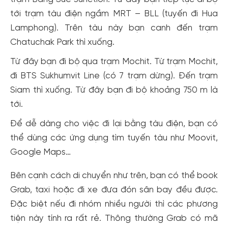
tới trạm tàu điện ngầm MRT – BLL (tuyến đi Hua
Lamphong). Trên tàu này bạn canh đến trạm
Chatuchak Park thì xuống.
Từ đây bạn đi bộ qua trạm Mochit. Từ trạm Mochit,
đi BTS Sukhumvit Line (có 7 trạm dừng). Đến trạm
Siam thì xuống. Từ đây bạn đi bộ khoảng 750 m là
tới.
Để dễ dàng cho việc đi lại bằng tàu điện, bạn có
thể dùng các ứng dụng tìm tuyến tàu như Moovit,
Google Maps…
Bên cạnh cách di chuyển như trên, bạn có thể book
Grab, taxi hoặc đi xe đưa đón sân bay đều được.
Đặc biệt nếu đi nhóm nhiều người thì các phương
tiện này tính ra rất rẻ. Thông thường Grab có mã