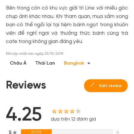
Bên trong còn có khu vực giải trí Line với nhiều góc
chụp ảnh khác nhau. Khi tham quan, mua sắm xong
bạn có thể ngồi lại tại tiệm bánh ngọt trong khuôn
viên để nghỉ ngơi và thưởng thức bánh cùng trà
cafe trong không gian đáng yêu.
Đã cập nhật vào ngày 25/10/2019
Châu Á
Thái Lan
Bangkok
Reviews
Viết review
4.25
dựa trên 12 đánh giá
4
5
33.33%