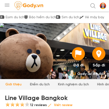
Esim du lịch
Bảo hiểm du lịch
Sim du lịch
Vé máy bay
Đã đi
Sắp đi
12
Gody-er đã đến
Giới thiệu
Điểm du lịch
Kinh nghiệm du lịch
Hình ả
Line Village Bangkok
12 reviews
Viết review