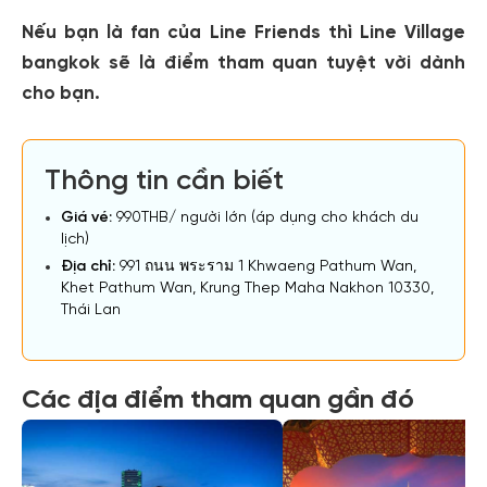
Nếu bạn là fan của Line Friends thì Line Village
bangkok sẽ là điểm tham quan tuyệt vời dành
cho bạn.
Thông tin cần biết
Giá vé:
990THB/ người lớn (áp dụng cho khách du
lịch)
Địa chỉ:
991 ถนน พระราม 1 Khwaeng Pathum Wan,
Khet Pathum Wan, Krung Thep Maha Nakhon 10330,
Thái Lan
Các địa điểm tham quan gần đó