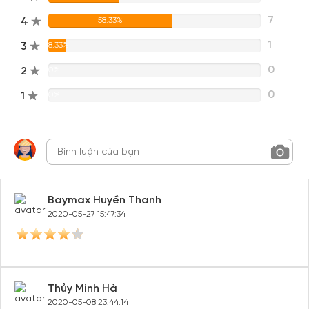
7
4
58.33%
1
3
8.33%
0
2
0%
0
1
0%
Baymax Huyền Thanh
2020-05-27 15:47:34
Thủy Minh Hà
2020-05-08 23:44:14