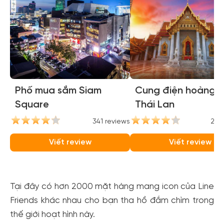
Phố mua sắm Siam
Cung điện hoàng g
Square
Thái Lan
341 reviews
248
Viết review
Viết review
Tại đây có hơn 2000 mặt hàng mang icon của Line
Friends khác nhau cho bạn tha hồ đắm chìm trong
thế giới hoạt hình này.