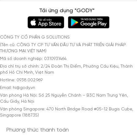
Tải ứng dụng "GODY"
CÔNG TY CỔ PHẦN G SOLUTIONS
(Tên cũ: CÔNG TY CP TƯ VẤN ĐẦU TƯ VÀ PHÁT TRIỂN GIẢI PHÁP
THƯƠNG MẠI VIỆT NAM)
Mã số doanh nghiệp: 0310931464
Địa chỉ trụ sở chính: 2/24 Đoàn Thị Điểm, Phường Cầu Kiệu, Thành
phố Hồ Chí Minh, Việt Nam
Hotline: 0938.002.969
Email: hi@gody.vn
Văn phòng Hà Nội: Số 25 Nguyễn Chánh – B3C Nam Trung Yên,
Cầu Giấy, Hà Nội
Văn phòng Singapore: 470 North Bridge Road #05-12 Bugis Cube,
Singapore (188735)
Phương thức thanh toán