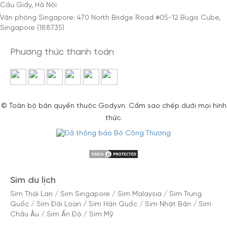
Cầu Giấy, Hà Nội
Văn phòng Singapore: 470 North Bridge Road #05-12 Bugis Cube,
Singapore (188735)
Phương thức thanh toán
© Toàn bộ bản quyền thuộc Gody.vn. Cấm sao chép dưới mọi hình
thức.
Sim du lịch
Sim Thái Lan
/
Sim Singapore
/
Sim Malaysia
/
Sim Trung
Quốc
/
Sim Đài Loan
/
Sim Hàn Quốc
/
Sim Nhật Bản
/
Sim
Châu Âu
/
Sim Ấn Độ
/
Sim Mỹ