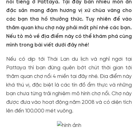
nổi tiếng ở Pattaya. Tại đây bán nhiều món ăn
đặc sản mang đậm hương vị xứ chùa vàng cho
các bạn tha hồ thưởng thức. Tuy nhiên để vào
thăm quan khu chợ này phải mất phí nhé các bạn.
Nếu tò mò về địa điểm này có thể khám phá cùng
mình trong bài viết dưới đây nhé!
Nếu có dịp tới Thái Lan du lịch và nghỉ ngơi tại
Pattaya thì bạn đừng quên bớt chút thời gian tới
thăm quan chợ nổi 4 miền tại đây nhé. Địa điểm này
khá thú vị, đặc biệt là các tín đồ ẩm thực và những
bạn chưa từng trải nghiệm mô hình chợ nổi. Chợ này
được đưa vào hoạt động năm 2008 và có diện tích
lên đến 100.000 mét vuông.