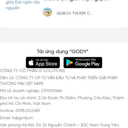
QUÁCH THỊ KIM CÚC
Tải ứng dụng "GODY"
CÔNG TY CỔ PHẦN G SOLUTIONS
(Tên cũ: CÔNG TY CP TƯ VẤN ĐẦU TƯ VÀ PHÁT TRIỂN GIẢI PHÁP
THƯƠNG MẠI VIỆT NAM)
Mã số doanh nghiệp: 0310931464
Địa chỉ trụ sở chính: 2/24 Đoàn Thị Điểm, Phường Cầu Kiệu, Thành
phố Hồ Chí Minh, Việt Nam
Hotline: 0938.002.969
Email: hi@gody.vn
Văn phòng Hà Nội: Số 25 Nguyễn Chánh – B3C Nam Trung Yên,