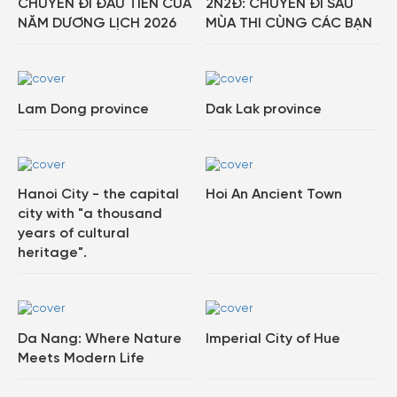
CHUYẾN ĐI ĐẦU TIÊN CỦA
2N2Đ: CHUYẾN ĐI SAU
NĂM DƯƠNG LỊCH 2026
MÙA THI CÙNG CÁC BẠN
Lam Dong province
Dak Lak province
Hanoi City - the capital
Hoi An Ancient Town
city with "a thousand
years of cultural
heritage".
Da Nang: Where Nature
Imperial City of Hue
Meets Modern Life