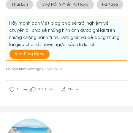
Thái Lan
Chợ Nổi 4 Miền Pattaya
Pattaya
Hãy mạnh dạn Viết blog chia sẻ trải nghiệm về
chuyến đi, chia sẻ những hình ảnh được ghi lại trên
những chặng hành trình. Đơn giản và dễ dàng nhưng
lại giúp cho rất nhiều người sắp đi du lịch.
Viết Blog Ngay
Đã cập nhật vào ngày 2/08/2023
1
Love
0 Bình luận
Chia sẻ