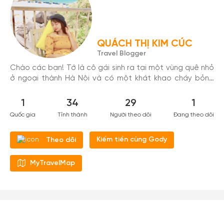
QUÁCH THỊ KIM CÚC
Travel Blogger
Chào các bạn! Tớ là cô gái sinh ra tại một vùng quê nhỏ
ở ngoại thành Hà Nội và có một khát khao cháy bỏng
có thể đi thăm thú hết đất nước Việt Nam xinh đẹp của
chúng mình. Nhiều người nghĩ suy nghĩ đấy viển vông
1
34
29
1
nhưng ước mơ thì không bị đánh thuế nên tại sao không
Quốc gia
Tỉnh thành
Người theo dõi
Đang theo dõi
ước nhỉ. Vì điều mong muốn đấy tớ luôn lỗ lực thực hiền
nó. Dù không nhiều tớ cũng đã đặt chân đến một vài nơi
Kiếm tiền cùng Gody
Theo dõi
tươi đẹp và thấy tuổi trẻ của mình không bị hoang phí.
Tớ yêu đất nước và con người nước mình, thật tuyệt khi
có những màu kí ức, những trải nhiệm lấp lánh như vậy!
MyTravelMap
Tớ yêu du lịch, ẩm thực và thích thể thao mạo hiểm....
Rất vui được làm quen với mọi người và được chia sẻ
những khoảng khắc đáng nhớ trong các chuyến đi...!
Cảm ơn các bạn đã dành thời gian lắng nghe..!