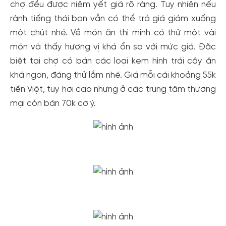
chợ đều được niêm yết giá rõ ràng. Tuy nhiên nếu
rành tiếng thái bạn vẫn có thể trả giá giảm xuống
một chút nhé. Về món ăn thì mình có thử một vài
món và thấy hương vị khá ổn so với mức giá. Đặc
biệt tại chợ có bán các loại kem hình trái cây ăn
khá ngon, đáng thử lắm nhé. Giá mỗi cái khoảng 55k
tiền Việt, tuy hơi cao nhưng ở các trung tâm thương
mại còn bán 70k cơ ý.