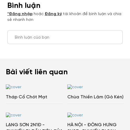
Bình luận
*Đăng nhập
hoặc
Đăng ký
tài khoản để bình luận và chia
sẻ nhanh hơn
Tạo tài khoản nhanh - nhận nhiều
ưu đãi!
Bình luận của bạn
Tạo tài khoản để có thể
nhận ngay các ưu đãi
hấp
dẫn dành cho thành viên đến từ các đối tác của
Gody.vn dành cho cộng đồng.
Đăng ký
Bài viết liên quan
Hoặc đăng nhập bằng
Đăng nhập
Đăng nhập Google
Facebook
Tháp Cổ Chót Mạt
Chùa Thiền Lâm (Gò Kén)
LẠNG SƠN 2N1Đ -
HÀ NỘI - ĐÔNG HƯNG