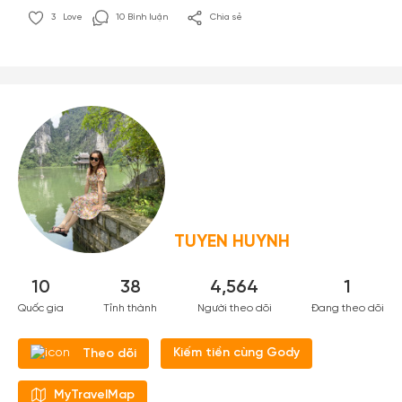
3
Love
10 Bình luận
Chia sẻ
TUYEN HUYNH
10
38
4,564
1
Quốc gia
Tỉnh thành
Người theo dõi
Đang theo dõi
Kiếm tiền cùng Gody
Theo dõi
MyTravelMap