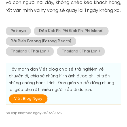
và con người nơi đây, không chèo kéo khách hàng,
rất văn minh và hy vọng sẽ quay lại 1 ngày không xa.
Pattaya
Đảo Kok Phi Phi (Kok Phi Phi Island)
Bãi Biển Patong (Patong Beach)
Tạo tài khoản nhanh - nhận nhiều
Thailand ( Thái Lan )
Thailand ( Thái Lan )
ưu đãi!
Tạo tài khoản để có thể
nhận ngay các ưu đãi
hấp
Hãy mạnh dạn Viết blog chia sẻ trải nghiệm về
dẫn dành cho thành viên đến từ các đối tác của
chuyến đi, chia sẻ những hình ảnh được ghi lại trên
Gody.vn dành cho cộng đồng.
những chặng hành trình. Đơn giản và dễ dàng nhưng
lại giúp cho rất nhiều người sắp đi du lịch.
Đăng ký
Viết Blog Ngay
Hoặc đăng nhập bằng
Đăng nhập
Đăng nhập Google
Đã cập nhật vào ngày 28/02/2023
Facebook