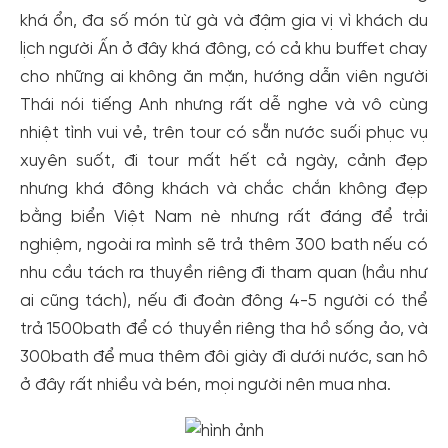
khá ổn, đa số món từ gà và đậm gia vị vì khách du
lịch người Ấn ở đây khá đông, có cả khu buffet chay
cho những ai không ăn mặn, hướng dẫn viên người
Thái nói tiếng Anh nhưng rất dễ nghe và vô cùng
nhiệt tình vui vẻ, trên tour có sẵn nước suối phục vụ
xuyên suốt, đi tour mất hết cả ngày, cảnh đẹp
nhưng khá đông khách và chắc chắn không đẹp
bằng biển Việt Nam nè nhưng rất đáng để trải
nghiệm, ngoài ra mình sẽ trả thêm 300 bath nếu có
nhu cầu tách ra thuyền riêng đi tham quan (hầu như
ai cũng tách), nếu đi đoàn đông 4-5 người có thể
trả 1500bath để có thuyền riêng tha hồ sống ảo, và
300bath để mua thêm đôi giày đi dưới nước, san hô
ở đây rất nhiều và bén, mọi người nên mua nha.