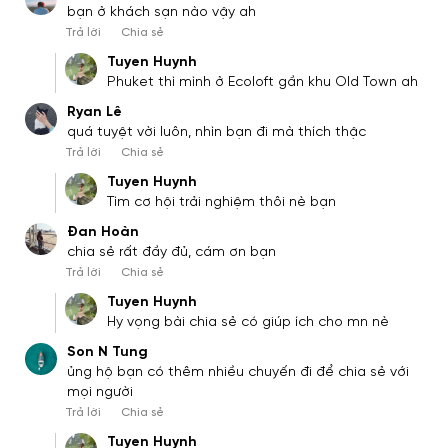
bạn ở khách sạn nào vậy ah
Trả lời
Chia sẻ
Tuyen Huynh
Phuket thì mình ở Ecoloft gần khu Old Town ah
Ryan Lê
quá tuyệt vời luôn, nhìn bạn đi mà thích thậc
Trả lời
Chia sẻ
Tuyen Huynh
Tìm cơ hội trải nghiệm thôi nè bạn
Đan Hoàn
chia sẻ rất đầy đủ, cám ơn bạn
Trả lời
Chia sẻ
Tuyen Huynh
Hy vọng bài chia sẻ có giúp ích cho mn nè
Son N Tung
ủng hộ bạn có thêm nhiều chuyến đi để chia sẻ với
mọi người
Trả lời
Chia sẻ
Tuyen Huynh