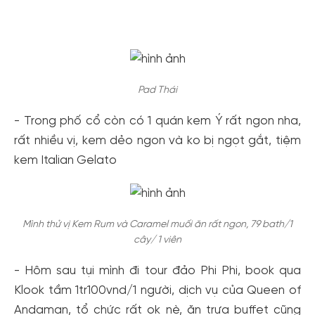
Pad Thái
- Trong phố cổ còn có 1 quán kem Ý rất ngon nha,
rất nhiều vị, kem dẻo ngon và ko bị ngọt gắt, tiệm
kem Italian Gelato
Mình thử vị Kem Rum và Caramel muối ăn rất ngon, 79 bath/1
cây/ 1 viên
- Hôm sau tụi mình đi tour đảo Phi Phi, book qua
Klook tầm 1tr100vnd/1 người, dịch vụ của Queen of
Andaman, tổ chức rất ok nè, ăn trưa buffet cũng