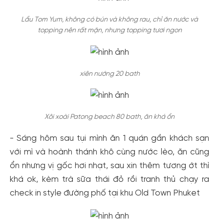
Lẩu Tom Yum, không có bún và không rau, chỉ ăn nước và
topping nên rất mặn, nhưng topping tươi ngon
xiên nướng 20 bath
Xôi xoài Patong beach 80 bath, ăn khá ổn
- Sáng hôm sau tụi mình ăn 1 quán gần khách sạn
với mì và hoành thánh khô cùng nước lèo, ăn cũng
ổn nhưng vị gốc hơi nhạt, sau xin thêm tương ớt thì
khá ok, kèm trà sữa thái đỏ rồi tranh thủ chạy ra
check in style đường phố tại khu Old Town Phuket