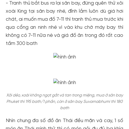
- Tranh thủ bắt bus ra lại sân bay, đừng quên thử xôi
xoài King tại sân bay nhé, đỉnh lắm luôn dù giá hơi
chát, ai muốn mua đồ 7-11 thì tranh thủ mua trước khi
qua cổng an ninh nhé vì vào khu chờ máy bay thì
không có 7-11 nữa nè và giá đồ ăn trong đó rất cao
tầm 300 bath
Xôi dẻo, xoài không ngọt gắt và tan trong miệng, mua ở sân bay
Phuket thì 195 bath/1 phần, còn ở sân bay Suvarnabhumi thì 180
bath
Nhìn chung đa số đồ ăn Thái đều mặn và cay, 1 số
món ăn Thái mình thử thì có món gỏi đu đủ ba khía