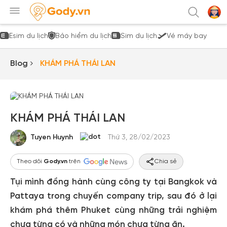
Esim du lịch
Bảo hiểm du lịch
Sim du lịch
Vé máy bay
Blog
KHÁM PHÁ THÁI LAN
KHÁM PHÁ THÁI LAN
Tuyen Huynh
Thứ 3, 28/02/2023
Theo dõi
Gody.vn
trên
Chia sẻ
Tụi mình đồng hành cùng công ty tại Bangkok và
Pattaya trong chuyến company trip, sau đó ở lại
khám phá thêm Phuket cùng những trải nghiệm
chưa từng có và những món chưa từng ăn.