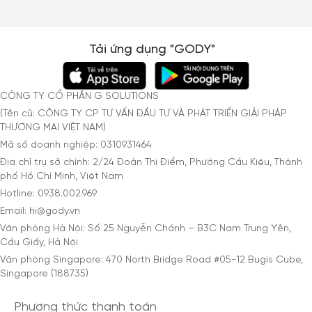
Tải ứng dụng "GODY"
CÔNG TY CỔ PHẦN G SOLUTIONS
(Tên cũ: CÔNG TY CP TƯ VẤN ĐẦU TƯ VÀ PHÁT TRIỂN GIẢI PHÁP
THƯƠNG MẠI VIỆT NAM)
Mã số doanh nghiệp: 0310931464
Địa chỉ trụ sở chính: 2/24 Đoàn Thị Điểm, Phường Cầu Kiệu, Thành
phố Hồ Chí Minh, Việt Nam
Hotline: 0938.002.969
Email: hi@gody.vn
Văn phòng Hà Nội: Số 25 Nguyễn Chánh – B3C Nam Trung Yên,
Cầu Giấy, Hà Nội
Văn phòng Singapore: 470 North Bridge Road #05-12 Bugis Cube,
Singapore (188735)
Phương thức thanh toán