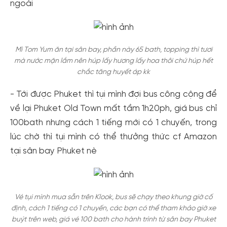
ngoài
Mì Tom Yum ăn tại sân bay, phần này 65 bath, topping thì tươi
mà nước mặn lắm nên húp lấy hương lấy hoa thôi chứ húp hết
chắc tăng huyết áp kk
- Tới được Phuket thì tụi mình đợi bus công cộng để
về lại Phuket Old Town mất tầm 1h20ph, giá bus chỉ
100bath nhưng cách 1 tiếng mới có 1 chuyến, trong
lúc chờ thì tụi mình có thể thưởng thức cf Amazon
tại sân bay Phuket nè
Vé tụi mình mua sẵn trên Klook, bus sẽ chạy theo khung giờ cố
định, cách 1 tiếng có 1 chuyến, các bạn có thể tham khảo giờ xe
buýt trên web, giá vé 100 bath cho hành trình từ sân bay Phuket