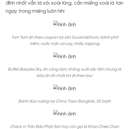
đỉnh nhất vẫn là xôi xoài King, cắn miếng xoài là tan
ngay trong miệng luôn hihi
Tom Yum ăn theo coupon tại sân Suvarnabhumi, bánh phở
mềm, nước mặn và cay, nhiều topping
Buffet Baiyoke Sky, ăn cũng tạm, không xuất sắc lắm nhưng là
bữa ăn ổn nhất khi đi theo tour
Bánh dừa nướng tại China Town Bangkok, 50 bath
Check in Trân Bảo Phật Sơn hay còn gọi là Khao Chee Chan