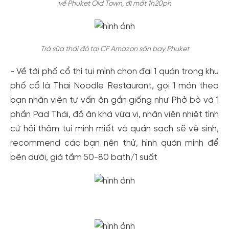
về Phuket Old Town, đi mất 1h20ph
Trà sữa thái đỏ tại CF Amazon sân bay Phuket
- Về tới phố cổ thì tụi mình chọn đại 1 quán trong khu
phố cổ là Thai Noodle Restaurant, gọi 1 món theo
bạn nhân viên tư vấn ăn gần giống như Phở bò và 1
phần Pad Thái, đồ ăn khá vừa vị, nhân viên nhiệt tình
cứ hỏi thăm tụi mình miết và quán sạch sẽ vệ sinh,
recommend các bạn nên thử, hình quán mình để
bên dưới, giá tầm 50-80 bath/1 suất