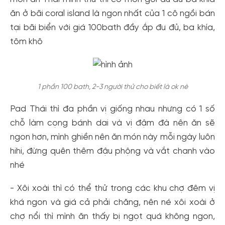
ăn ở bãi coral island là ngon nhất của 1 cô ngồi bán
tại bãi biển với giá 100bath đầy ắp đu đủ, ba khía,
tôm khô
1 phần 100 bath, 2-3 người thử cho biết là ok nè
Pad Thái thì đa phần vị giống nhau nhưng có 1 số
chỗ làm cọng bánh dai và vị đậm đà nên ăn sẽ
ngon hơn, mình ghiền nên ăn món này mỗi ngày luôn
hihi, đừng quên thêm đậu phộng và vắt chanh vào
nhé
- Xôi xoài thì có thể thử trong các khu chợ đêm vị
khá ngon và giá cả phải chăng, nên né xôi xoài ở
chợ nổi thì mình ăn thấy bị ngọt quá không ngon,