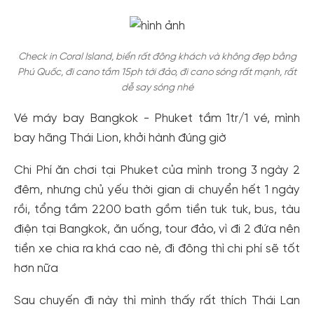
Check in Coral Island, biển rất đông khách và không đẹp bằng
Phú Quốc, đi cano tầm 15ph tới đảo, đi cano sóng rất mạnh, rất
dễ say sóng nhé
Vé máy bay Bangkok - Phuket tầm 1tr/1 vé, mình
bay hãng Thái Lion, khởi hành đúng giờ
Chi Phí ăn chơi tại Phuket của mình trong 3 ngày 2
đêm, nhưng chủ yếu thời gian di chuyển hết 1 ngày
rồi, tổng tầm 2200 bath gồm tiền tuk tuk, bus, tàu
điện tại Bangkok, ăn uống, tour đảo, vì đi 2 đứa nên
tiền xe chia ra khá cao nè, đi đông thì chi phí sẽ tốt
hơn nữa
Sau chuyến đi này thì mình thấy rất thích Thái Lan