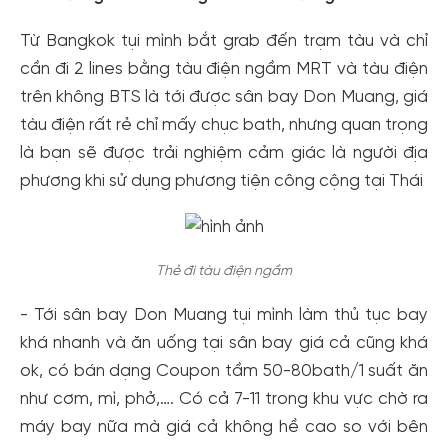
Từ Bangkok tụi mình bắt grab đến trạm tàu và chỉ
cần đi 2 lines bằng tàu điện ngầm MRT và tàu điện
trên không BTS là tới được sân bay Don Muang, giá
tàu điện rất rẻ chỉ mấy chục bath, nhưng quan trọng
là bạn sẽ được trải nghiệm cảm giác là người địa
phương khi sử dụng phương tiện công cộng tại Thái
Thẻ đi tàu điện ngầm
- Tới sân bay Don Muang tụi mình làm thủ tục bay
khá nhanh và ăn uống tại sân bay giá cả cũng khá
ok, có bán dạng Coupon tầm 50-80bath/1 suất ăn
như cơm, mì, phở,…. Có cả 7-11 trong khu vực chờ ra
máy bay nữa mà giá cả không hề cao so với bên