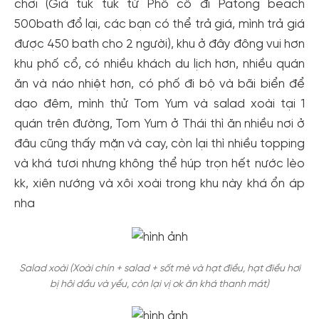
chơi (Giá tuk tuk từ Phố cổ đi Patong beach
500bath đổ lại, các bạn có thể trả giá, mình trả giá
được 450 bath cho 2 người), khu ở đây đông vui hơn
khu phố cổ, có nhiều khách du lịch hơn, nhiều quán
ăn và náo nhiệt hơn, có phố đi bộ và bãi biển để
dạo đêm, mình thử Tom Yum và salad xoài tại 1
quán trên đường, Tom Yum ở Thái thì ăn nhiều nơi ở
đâu cũng thấy mặn và cay, còn lại thì nhiều topping
và khá tươi nhưng không thể húp trọn hết nước lèo
kk, xiên nướng và xôi xoài trong khu này khá ổn áp
nha
Salad xoài (Xoài chín + salad + sốt mè và hạt điều, hạt điều hơi
bị hôi dầu và yểu, còn lại vị ok ăn khá thanh mát)