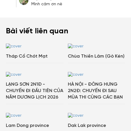
Mình cảm ơn nè
Bài viết liên quan
Tháp Cổ Chót Mạt
Chùa Thiền Lâm (Gò Kén)
LẠNG SƠN 2N1Đ -
HÀ NỘI - ĐÔNG HƯNG
CHUYẾN ĐI ĐẦU TIÊN CỦA
2N2Đ: CHUYẾN ĐI SAU
NĂM DƯƠNG LỊCH 2026
MÙA THI CÙNG CÁC BẠN
Lam Dong province
Dak Lak province